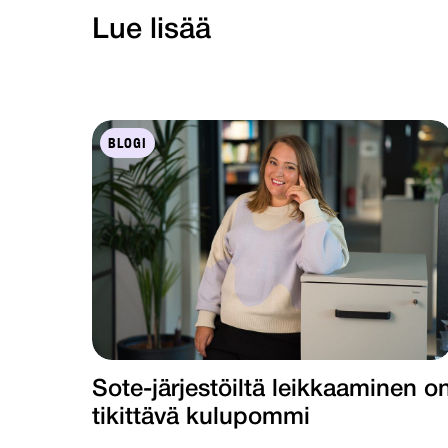
Lue lisää
BLOGI
Sote-järjestöiltä leikkaaminen o
tikittävä kulupommi