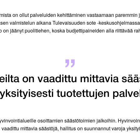
aimista on ollut palveluiden kehittäminen vastaamaan paremmin
tuksen valmistelun aikana Tulevaisuuden sote -keskusohjelmassa
 on jäänyt puolitiehen, koska budjettipaineiden alla riittävää ra
ilta on vaadittu mittavia sääs
yksityisesti tuotettujen palv
yvinvointialueille osoittamien säästötoimien jalkoihin. Hyvinv
 vaadittu mittavia säästöjä, hallitus on suunnannut varoja yksit