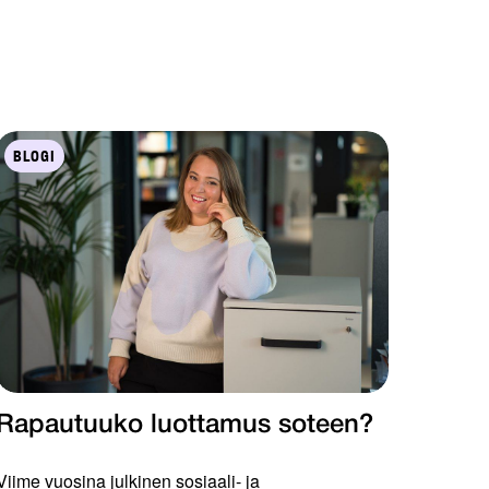
BLOGI
Rapautuuko luottamus soteen?
Viime vuosina julkinen sosiaali- ja