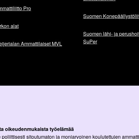
mattiliitto Pro
Suomen Konepäällystöliit
rkon alat
Suomen lähi- ja perushoita
SuPer
ijerialan Ammattilaiset MVL
ta oikeudenmukaista työelämää
oliittisesti sitoutumaton ja moniarvoinen koulutettujen ammattil