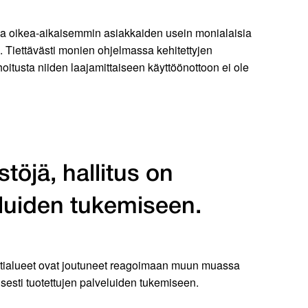
 ja oikea-aikaisemmin asiakkaiden usein monialaisia
. Tiettävästi monien ohjelmassa kehitettyjen
hoitusta niiden laajamittaiseen käyttöönottoon ei ole
töjä, hallitus on
eluiden tukemiseen.
ointialueet ovat joutuneet reagoimaan muun muassa
yisesti tuotettujen palveluiden tukemiseen.