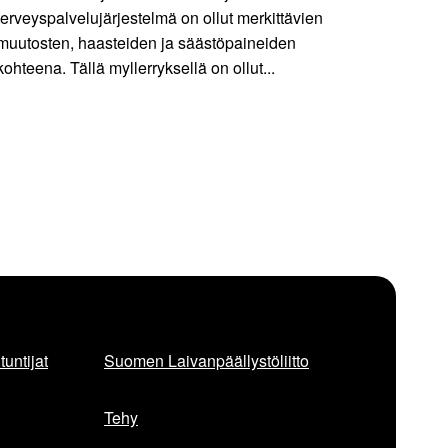
terveyspalvelujärjestelmä on ollut merkittävien
muutosten, haasteiden ja säästöpaineiden
kohteena. Tällä myllerryksellä on ollut...
untijat
Suomen Laivanpäällystöliitto
Tehy