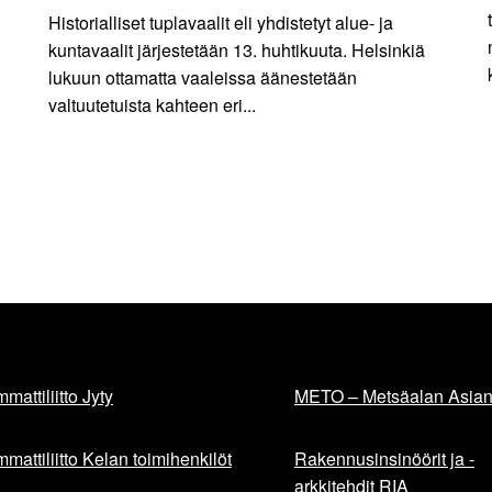
Historialliset tuplavaalit eli yhdistetyt alue- ja
kuntavaalit järjestetään 13. huhtikuuta. Helsinkiä
lukuun ottamatta vaaleissa äänestetään
valtuutetuista kahteen eri...
mattiliitto Jyty
METO – Metsäalan Asiant
mattiliitto Kelan toimihenkilöt
Rakennusinsinöörit ja -
arkkitehdit RIA