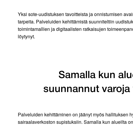
Yksi sote-uudistuksen tavoitteista ja onnistumisen av
tarpeita. Palveluiden kehittämistä suunniteltiin uudis
toimintamallien ja digitaalisten ratkaisujen toimeenpano
löytynyt.
Samalla kun alue
suunnannut varoja 
Palveluiden kehittäminen on jäänyt myös hallituksen h
sairaalaverkoston supistuksiin. Samalla kun alueilta on