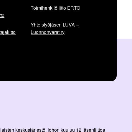
Toimihenkilöliitto ERTO
to
Yhteistyöjäsen LUVA –
jaliitto
Luonnonvarat ry
aisten keskusjärjestö, johon kuuluu 12 jäsenliittoa