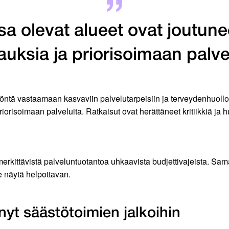
sa olevat alueet ovat joutun
auksia ja priorisoimaan palve
mätöntä vastaamaan kasvaviin palvelutarpeisiin ja terveydenhuol
iorisoimaan palveluita. Ratkaisut ovat herättäneet kritiikkiä ja h
t merkittävistä palveluntuotantoa uhkaavista budjettivajeista. Sa
ne näytä helpottavan.
nyt säästötoimien jalkoihin