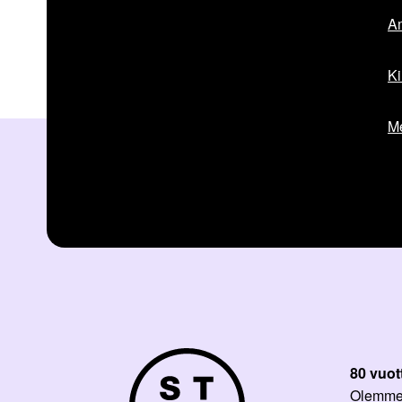
Am
Ki
Me
80 vuot
Olemme p