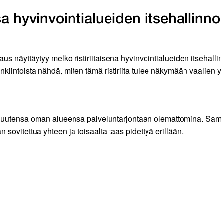
ssa hyvinvointialueiden itsehallin
s näyttäytyy melko ristiriitaisena hyvinvointialueiden itsehal
enkiintoista nähdä, miten tämä ristiriita tulee näkymään vaalien
suutensa oman alueensa palveluntarjontaan olemattomina. Samal
an sovitettua yhteen ja toisaalta taas pidettyä erillään.