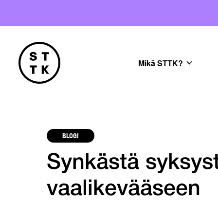
Mikä STTK?
BLOGI
Synkästä syksyst
vaalikevääseen