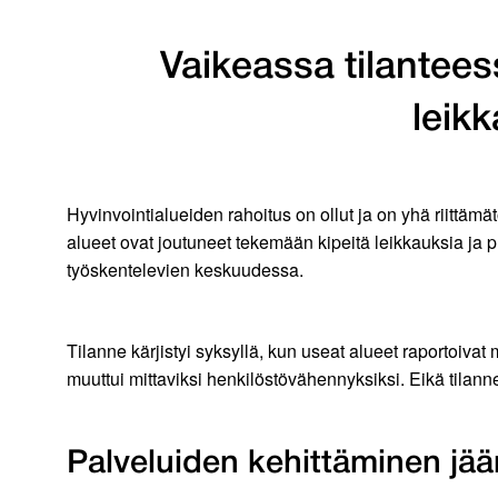
Vaikeassa tilantees
leikk
Hyvinvointialueiden rahoitus on ollut ja on yhä riittä
alueet ovat joutuneet tekemään kipeitä leikkauksia ja pr
työskentelevien keskuudessa.
Tilanne kärjistyi syksyllä, kun useat alueet raportoiva
muuttui mittaviksi henkilöstövähennyksiksi. Eikä tilan
Palveluiden kehittäminen jää