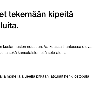
eet tekemään kipeitä
luita.
lon kustannusten nousuun. Vaikeassa tilanteessa olevat
uolta sekä kansalaisten että sote-aloilla
malla monella alueella pitkään jatkunut henkilöstöpula