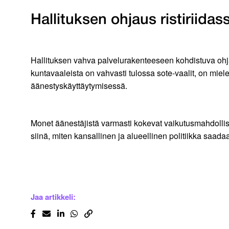
Hallituksen ohjaus ristiriida
Hallituksen vahva palvelurakenteeseen kohdistuva ohjau
kuntavaaleista on vahvasti tulossa sote-vaalit, on miel
äänestyskäyttäytymisessä.
Monet äänestäjistä varmasti kokevat vaikutusmahdolli
siinä, miten kansallinen ja alueellinen politiikka saada
Jaa artikkeli: