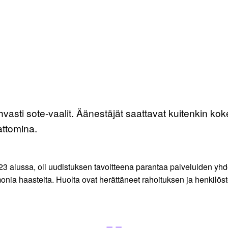
hvasti sote-vaalit. Äänestäjät saattavat kuitenkin k
attomina.
3 alussa, oli uudistuksen tavoitteena parantaa palveluiden yhde
onia haasteita. Huolta ovat herättäneet rahoituksen ja henkilöst