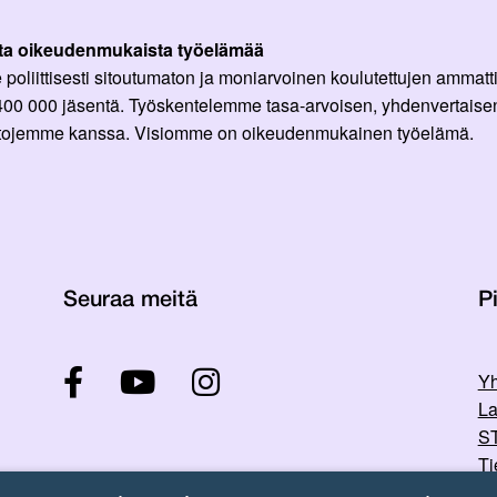
ta oikeudenmukaista työelämää
oliittisesti sitoutumaton ja moniarvoinen koulutettujen ammattil
 400 000 jäsentä. Työskentelemme tasa-arvoisen, yhdenvertaisen
ittojemme kanssa. Visiomme on oikeudenmukainen työelämä.
Seuraa meitä
Pi
Yh
La
ST
Ti
Tu