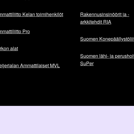
mattiliitto Kelan toimihenkilöt
Rakennusinsinöörit ja -
arkkitehdit RIA
mattiliitto Pro
Suomen Konepäällystöliit
rkon alat
Suomen lähi- ja perushoita
SuPer
ijerialan Ammattilaiset MVL