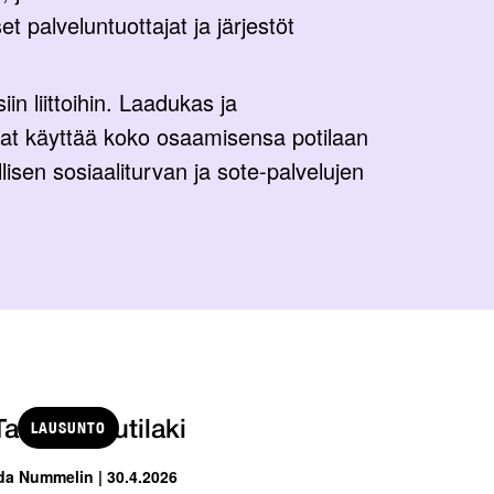
t palveluntuottajat ja järjestöt
n liittoihin. Laadukas ja
vat käyttää koko osaamisensa potilaan
isen sosiaaliturvan ja sote-palvelujen
LAUSUNTO
Tartuntatautilaki
da Nummelin | 30.4.2026