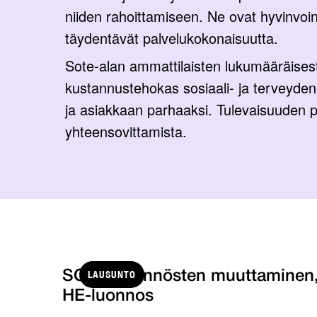
niiden rahoittamiseen. Ne ovat hyvinvoint
täydentävät palvelukokonaisuutta.
Sote-alan ammattilaisten lukumääräisesti
kustannustehokas sosiaali- ja terveyden
ja asiakkaan parhaaksi. Tulevaisuuden pa
yhteensovittamista.
LAUSUNTO
SORA-säännösten muuttaminen
HE-luonnos