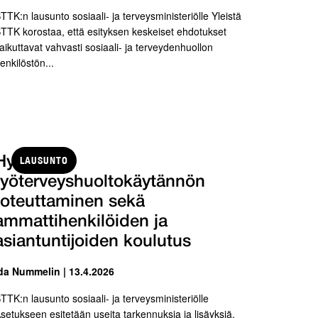
TTK:n lausunto sosiaali- ja terveysministeriölle Yleistä
TTK korostaa, että esityksen keskeiset ehdotukset
aikuttavat vahvasti sosiaali- ja terveydenhuollon
enkilöstön...
LAUSUNTO
Hyvän
työterveyshuoltokäytännön
toteuttaminen sekä
ammattihenkilöiden ja
asiantuntijoiden koulutus
da Nummelin | 13.4.2026
TTK:n lausunto sosiaali- ja terveysministeriölle
setukseen esitetään useita tarkennuksia ja lisäyksiä,