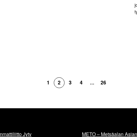
j
t
1
2
3
4
26
…
mattiliitto Jyty
METO – Metsäalan Asiant