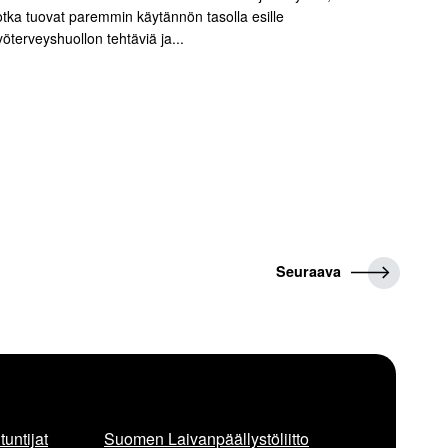
otka tuovat paremmin käytännön tasolla esille
yöterveyshuollon tehtäviä ja...
S
Seuraava
e
u
r
a
a
v
a
untijat
Suomen Laivanpäällystöliitto
a