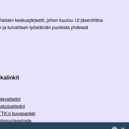
aisten keskusjärjestö, johon kuuluu 12 jäsenliittoa
 ja turvallisen työelämän puolesta yhdessä
kalinkit
teystiedot
skutustiedot
TK:n kuvapankki
etosuojaseloste
×
rvallisemman tilan periaatteet