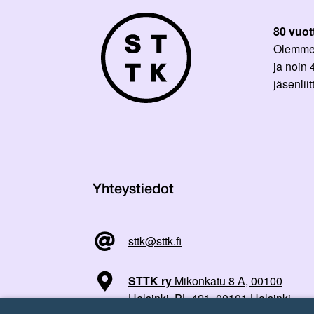
80 vuot
Olemme p
ja noin
jäsenli
Yhteystiedot
sttk@sttk.fi
STTK ry
Mikonkatu 8 A, 00100
Helsinki, PL 421, 00101 Helsinki