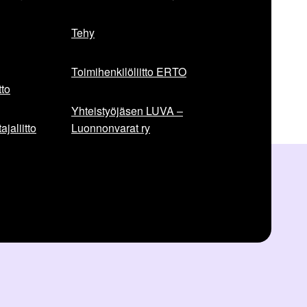
r
t
Tehy
i
k
Toimihenkilöliitto ERTO
k
e
to
l
Yhteistyöjäsen LUVA –
i
jaliitto
Luonnonvarat ry
: