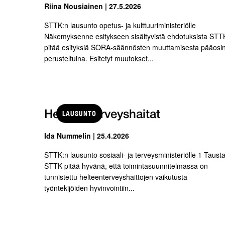
Riina Nousiainen | 27.5.2026
STTK:n lausunto opetus- ja kulttuuriministeriölle
Näkemyksenne esitykseen sisältyvistä ehdotuksista STT
pitää esityksiä SORA-säännösten muuttamisesta pääosi
perusteltuina. Esitetyt muutokset...
LAUSUNTO
Helteen terveyshaitat
Ida Nummelin | 25.4.2026
STTK:n lausunto sosiaali- ja terveysministeriölle 1 Taust
STTK pitää hyvänä, että toimintasuunnitelmassa on
tunnistettu helteenterveyshaittojen vaikutusta
työntekijöiden hyvinvointiin...