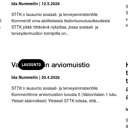
Ida Nummelin | 12.5.2026
S
S
STTK:n lausunto sosiaali- ja terveysministeriölle
v
K
Kommentit oma-aloitteisesta tiedonluovutusoikeudesta
h
n
STTK pitää riittävänä nykytilaa, jossa sosiaali- ja
terveydenhuollon toimijoilla on...
LAUSUNTO
Valvontalain arviomuistio
Ida Nummelin | 20.4.2026
a
STTK:n lausunto sosiaali- ja terveysministeriölle
Kommenttinne arviomuistion luvusta 5 (Valvontalain 1 luku
Yleiset säännökset) Yleisesti STTK toteaa, että...
I
S
A