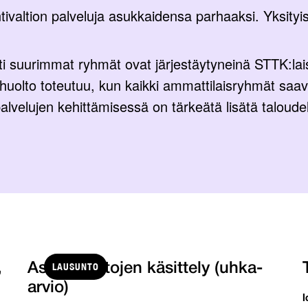
ivaltion palveluja asukkaidensa parhaaksi. Yksityise
 suurimmat ryhmät ovat järjestäytyneinä STTK:laisii
huolto toteutuu, kun kaikki ammattilaisryhmät saa
lvelujen kehittämisessä on tärkeätä lisätä taloudell
LAUSUNTO
,
Asiakastietojen käsittely (uhka-
arvio)
I