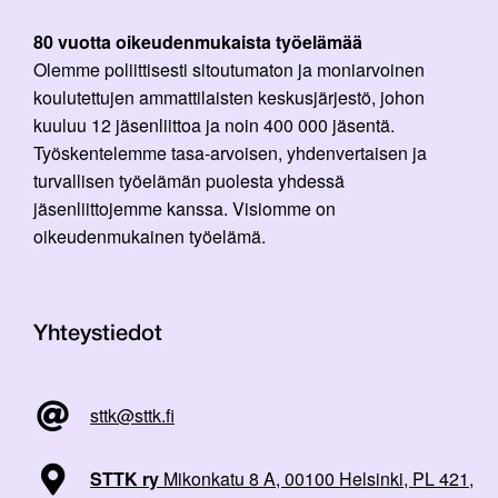
80 vuotta oikeudenmukaista työelämää
Olemme poliittisesti sitoutumaton ja moniarvoinen
koulutettujen ammattilaisten keskusjärjestö, johon
kuuluu 12 jäsenliittoa ja noin 400 000 jäsentä.
Työskentelemme tasa-arvoisen, yhdenvertaisen ja
turvallisen työelämän puolesta yhdessä
jäsenliittojemme kanssa. Visiomme on
oikeudenmukainen työelämä.
Yhteystiedot
sttk@sttk.fi
STTK ry
Mikonkatu 8 A, 00100 Helsinki, PL 421,