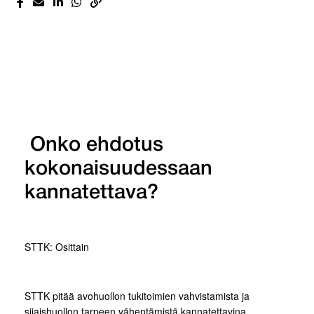
Onko ehdotus
kokonaisuudessaan
kannatettava?
STTK: Osittain
STTK pitää avohuollon tukitoimien vahvistamista ja
sijaishuollon tarpeen vähentämistä kannatettavina