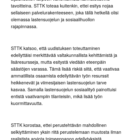
tavoitteina. STTK toteaa kuitenkin, ettei esitys nojaa
sellaiseen palvelurakenteeseen, joka tällä hetkellä olisi
olemassa lastensuojelun ja sosiaalihuollon
rajapinnassa.
STTK katsoo, että uudistuksen toteuttaminen
edellyttäisi merkittävää valtakunnallista kehittämistä ja
lisäresursseja, mutta esitystä viedään eteenpäin
säästöjen varassa. Tämä lisää riskiä siitä, että vaativaa
ammatillista osaamista edellyttävän työn resurssit
heikkenevät ja viimesijaisen lastensuojelun tarve
kasvaa. Samalla lastensuojelun sosiaalityö painottuisi
entistä vaativampiin tilanteisiin, mikä lisää työn
kuormittavuutta.
STTK korostaa, ettei perustehtävän mahdollinen
selkiyttäminen yksin riitä perustelemaan muutosta ilman
realistista arviota toimeenpanon edellytyksistä.