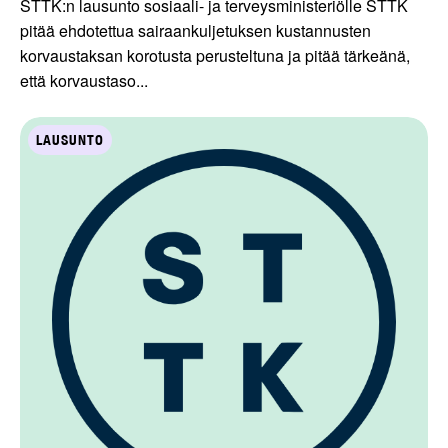
STTK:n lausunto sosiaali- ja terveysministeriölle STTK
pitää ehdotettua sairaankuljetuksen kustannusten
korvaustaksan korotusta perusteltuna ja pitää tärkeänä,
että korvaustaso...
LAUSUNTO