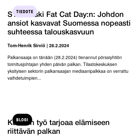
TIEDOTE
STTK laski Fat Cat Day:n: Johdon
ansiot kasvavat Suomessa nopeasti
suhteessa talouskasvuun
Tom-Henrik Sirviö | 28.2.2024
Palkansaaja on tänään (28.2.2024) tienannut pörssiyhtiön
toimitusjohtajan yhden päivän palkan. Tilastokeskuksen
yksityisen sektorin palkansaajan mediaanipalkkaa on verrattu
vaihdetuimpien...
BLOGI
Kunnon työ tarjoaa elämiseen
riittävän palkan