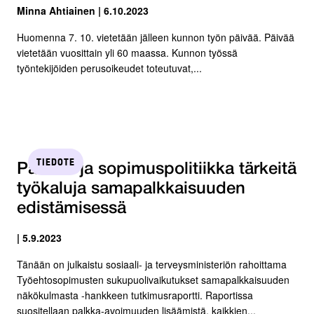
Minna Ahtiainen | 6.10.2023
Huomenna 7. 10. vietetään jälleen kunnon työn päivää. Päivää
vietetään vuosittain yli 60 maassa. Kunnon työssä
työntekijöiden perusoikeudet toteutuvat,...
TIEDOTE
Palkka- ja sopimuspolitiikka tärkeitä
työkaluja sama­­­­palk­kai­s­uuden
edistämisessä
| 5.9.2023
Tänään on julkaistu sosiaali- ja terveysministeriön rahoittama
Työehtosopimusten sukupuolivaikutukset samapalkkaisuuden
näkökulmasta -hankkeen tutkimusraportti. Raportissa
suositellaan palkka-avoimuuden lisäämistä, kaikkien...