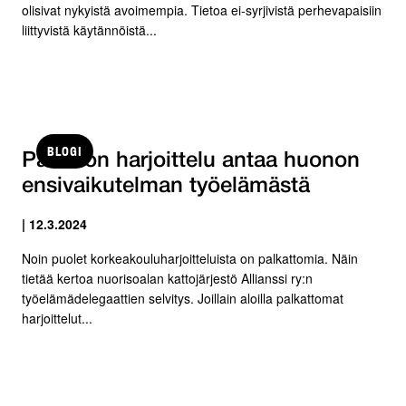
olisivat nykyistä avoimempia. Tietoa ei-syrjivistä perhevapaisiin
liittyvistä käytännöistä...
BLOGI
Palkaton harjoittelu antaa huonon
ensivaikutelman työelämästä
| 12.3.2024
Noin puolet korkeakouluharjoitteluista on palkattomia. Näin
tietää kertoa nuorisoalan kattojärjestö Allianssi ry:n
työelämädelegaattien selvitys. Joillain aloilla palkattomat
harjoittelut...