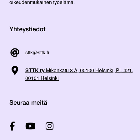
oikeudenmukainen työelämä.
Yhteystiedot
sttk@sttk.fi
STTK ry
Mikonkatu 8 A, 00100 Helsinki, PL 421,
00101 Helsinki
Seuraa meitä