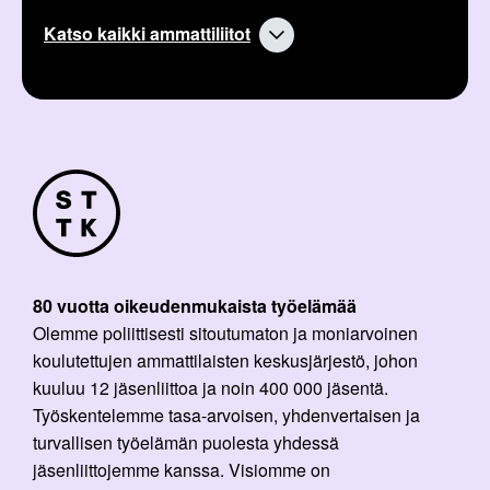
i
l
k
Katso kaikki ammattiliitot
i
k
:
e
l
i
:
80 vuotta oikeudenmukaista työelämää
Olemme poliittisesti sitoutumaton ja moniarvoinen
koulutettujen ammattilaisten keskusjärjestö, johon
kuuluu 12 jäsenliittoa ja noin 400 000 jäsentä.
Työskentelemme tasa-arvoisen, yhdenvertaisen ja
turvallisen työelämän puolesta yhdessä
jäsenliittojemme kanssa. Visiomme on