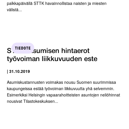
palkkapäivällä STTK havainnollistaa naisten ja miesten
välistä...
TIEDOTE
STTK: Asumisen hintaerot
työvoiman liikkuvuuden este
| 31.10.2019
Asumiskustannusten voimakas nousu Suomen suurimmissa
kaupungeissa estää työvoiman liikkuvuutta yhä selvemmin.
Esimerkiksi Helsingin vapaarahoitteisten asuntojen neliöhinnat
nousivat Tilastokeskuksen...