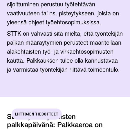
sijoittuminen perustuu työtehtävän
vaativuuteen tai ns. pisteytykseen, joista on
yleensä ohjeet työehtosopimuksissa.
STTK on vahvasti sitä mieltä, että työntekijän
palkan määräytymien perusteet määritellään
alakohtaisten työ- ja virkaehtosopimusten
kautta. Palkkauksen tulee olla kannustavaa
ja varmistaa työntekijän riittävä toimeentulo.
LIITTOJEN TIEDOTTEET
SuPer ja Tehy naisten
palkkapäivänä: Palkkaeroa on