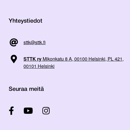
Yhteystiedot
sttk@sttk.fi
STTK ry
Mikonkatu 8 A, 00100 Helsinki, PL 421,
00101 Helsinki
Seuraa meitä