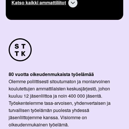
Katso kaikki ammattiliitot
i
k
:
e
l
i
:
80 vuotta oikeudenmukaista työelämää
Olemme poliittisesti sitoutumaton ja moniarvoinen
koulutettujen ammattilaisten keskusjärjestö, johon
kuuluu 12 jäsenliittoa ja noin 400 000 jäsentä.
Työskentelemme tasa-arvoisen, yhdenvertaisen ja
turvallisen työelämän puolesta yhdessä
jäsenliittojemme kanssa. Visiomme on
oikeudenmukainen työelämä.