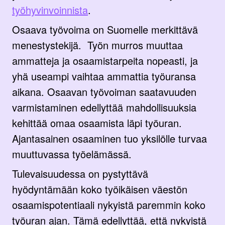
työhyvinvoinnista
.
Osaava työvoima on Suomelle merkittävä
menestystekijä. Työn murros muuttaa
ammatteja ja osaamistarpeita nopeasti, ja
yhä useampi vaihtaa ammattia työuransa
aikana. Osaavan työvoiman saatavuuden
varmistaminen edellyttää mahdollisuuksia
kehittää omaa osaamista läpi työuran.
Ajantasainen osaaminen tuo yksilölle turvaa
muuttuvassa työelämässä.
Tulevaisuudessa on pystyttävä
hyödyntämään koko työikäisen väestön
osaamispotentiaali nykyistä paremmin koko
työuran ajan. Tämä edellyttää, että nykyistä