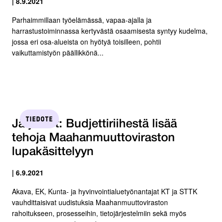
| 8.9.2021
Parhaimmillaan työelämässä, vapaa-ajalla ja
harrastustoiminnassa kertyvästä osaamisesta syntyy kudelma,
jossa eri osa-alueista on hyötyä toisilleen, pohtii
vaikuttamistyön päällikkönä...
TIEDOTE
Järjestöt: Budjettiriihestä lisää
tehoja Maahanmuuttoviraston
lupakäsittelyyn
| 6.9.2021
Akava, EK, Kunta- ja hyvinvointialuetyönantajat KT ja STTK
vauhdittaisivat uudistuksia Maahanmuuttoviraston
rahoitukseen, prosesseihin, tietojärjestelmiin sekä myös