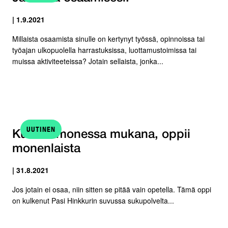
| 1.9.2021
Millaista osaamista sinulle on kertynyt työssä, opinnoissa tai
työajan ulkopuolella harrastuksissa, luottamustoimissa tai
muissa aktiviteeteissa? Jotain sellaista, jonka...
UUTINEN
Kun on monessa mukana, oppii
monenlaista
| 31.8.2021
Jos jotain ei osaa, niin sitten se pitää vain opetella. Tämä oppi
on kulkenut Pasi Hinkkurin suvussa sukupolvelta...