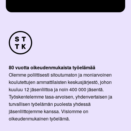
e
l
i
:
80 vuotta oikeudenmukaista työelämää
Olemme poliittisesti sitoutumaton ja moniarvoinen
koulutettujen ammattilaisten keskusjärjestö, johon
kuuluu 12 jäsenliittoa ja noin 400 000 jäsentä.
Työskentelemme tasa-arvoisen, yhdenvertaisen ja
turvallisen työelämän puolesta yhdessä
jäsenliittojemme kanssa. Visiomme on
oikeudenmukainen työelämä.