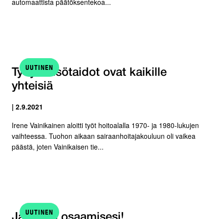
automaattista päätöksentekoa...
UUTINEN
Työyhteisötaidot ovat kaikille
yhteisiä
| 2.9.2021
Irene Vainikainen aloitti työt hoitoalalla 1970- ja 1980-lukujen
vaihteessa. Tuohon aikaan sairaanhoitajakouluun oli vaikea
päästä, joten Vainikaisen tie...
UUTINEN
Jaa oma osaamisesi!