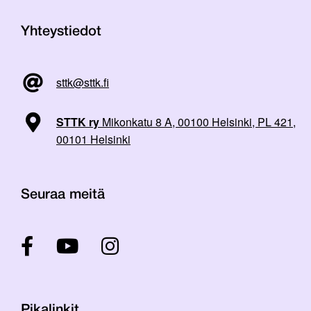
Yhteystiedot
sttk@sttk.fi
STTK ry
Mikonkatu 8 A, 00100 Helsinki, PL 421,
00101 Helsinki
Seuraa meitä
Pikalinkit