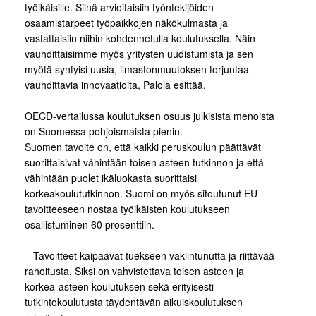
työikäisille. Siinä arvioitaisiin työntekijöiden
osaamistarpeet työpaikkojen näkökulmasta ja
vastattaisiin niihin kohdennetulla koulutuksella. Näin
vauhdittaisimme myös yritysten uudistumista ja sen
myötä syntyisi uusia, ilmastonmuutoksen torjuntaa
vauhdittavia innovaatioita, Palola esittää.
OECD-vertailussa koulutuksen osuus julkisista menoista
on Suomessa pohjoismaista pienin.
Suomen tavoite on, että kaikki peruskoulun päättävät
suorittaisivat vähintään toisen asteen tutkinnon ja että
vähintään puolet ikäluokasta suorittaisi
korkeakoulututkinnon. Suomi on myös sitoutunut EU-
tavoitteeseen nostaa työikäisten koulutukseen
osallistuminen 60 prosenttiin.
– Tavoitteet kaipaavat tuekseen vakiintunutta ja riittävää
rahoitusta. Siksi on vahvistettava toisen asteen ja
korkea-asteen koulutuksen sekä erityisesti
tutkintokoulutusta täydentävän aikuiskoulutuksen