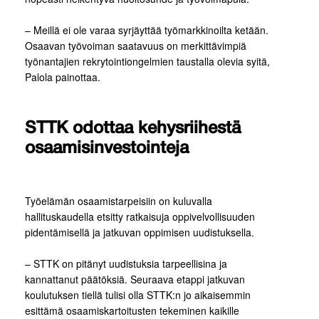
– Meillä ei ole varaa syrjäyttää työmarkkinoilta ketään.
Osaavan työvoiman saatavuus on merkittävimpiä
työnantajien rekrytointiongelmien taustalla olevia syitä,
Palola painottaa.
STTK odottaa kehysriihestä
osaamisinvestointeja
Työelämän osaamistarpeisiin on kuluvalla
hallituskaudella etsitty ratkaisuja oppivelvollisuuden
pidentämisellä ja jatkuvan oppimisen uudistuksella.
– STTK on pitänyt uudistuksia tarpeellisina ja
kannattanut päätöksiä. Seuraava etappi jatkuvan
koulutuksen tiellä tulisi olla STTK:n jo aikaisemmin
esittämä osaamiskartoitusten tekeminen kaikille