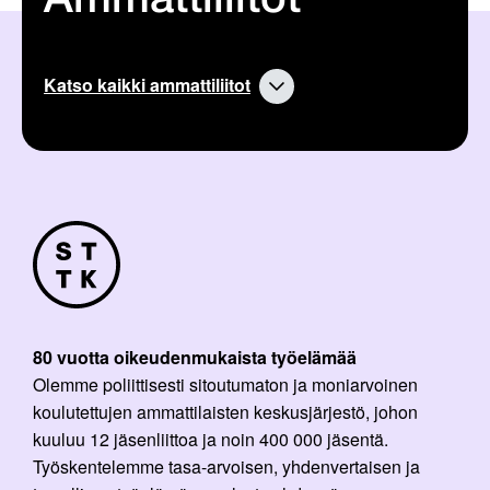
Ammattiliitot
Katso kaikki ammattiliitot
80 vuotta oikeudenmukaista työelämää
Olemme poliittisesti sitoutumaton ja moniarvoinen
koulutettujen ammattilaisten keskusjärjestö, johon
kuuluu 12 jäsenliittoa ja noin 400 000 jäsentä.
Työskentelemme tasa-arvoisen, yhdenvertaisen ja