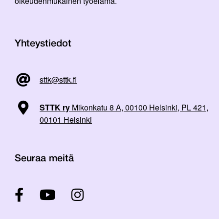
oikeudenmukainen työelämä.
Yhteystiedot
sttk@sttk.fi
STTK ry
Mikonkatu 8 A, 00100 Helsinki, PL 421,
00101 Helsinki
Seuraa meitä