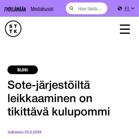
Mediakuvat
FI
BLOGI
Sote-järjestöiltä
leikkaaminen on
tikittävä kulupommi
Julkaistu
25.6.2026