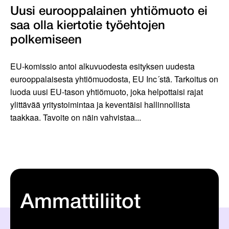
Uusi eurooppalainen yhtiömuoto ei
saa olla kiertotie työ­ehtojen
polkemiseen
EU-komissio antoi alkuvuodesta esityksen uudesta
eurooppalaisesta yhtiömuodosta, EU Inc´stä. Tarkoitus on
luoda uusi EU-tason yhtiömuoto, joka helpottaisi rajat
ylittävää yritystoimintaa ja keventäisi hallinnollista
taakkaa. Tavoite on näin vahvistaa...
Ammattiliitot