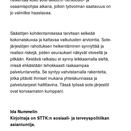
osaamispohjaa aikana, jolloin työvoiman saatavuus on
jo valmiiksi haastavaa.
Säästöjen kohdentamisessa tarvitaan selkeää
kokonaiskuvaa ja kattavaa vaikutusten arviointia. Sote-
järjestöjen rahoituksen heikentäminen synnyttää ja
realisoi riskejä, joiden seuraukset näkyvät viiveellä ja
pitkään. Kestävä ratkaisu ei synny leikkaamalla sieltä,
missä ehkäistään tehokkaasti raskaampaa
palveluntarvetta. Se syntyy vahvistamalla rakenteita,
jotka pitävät ihmiset mukana yhteiskunnassa ja
palvelutarpeet hallittavina. Tässä työssä sote-järjestöt
ovat korvaamaton kumppani.
Ida Nummelin
Kirjoittaja on STTK:n sosiaali- ja terveyspolitiikan
asiantuntija.