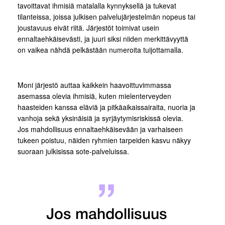
tavoittavat ihmisiä matalalla kynnyksellä ja tukevat
tilanteissa, joissa julkisen palvelujärjestelmän nopeus tai
joustavuus eivät riitä. Järjestöt toimivat usein
ennaltaehkäisevästi, ja juuri siksi niiden merkittävyyttä
on vaikea nähdä pelkästään numeroita tuijottamalla.
Moni järjestö auttaa kaikkein haavoittuvimmassa
asemassa olevia ihmisiä, kuten mielenterveyden
haasteiden kanssa eläviä ja pitkäaikaissairaita, nuoria ja
vanhoja sekä yksinäisiä ja syrjäytymisriskissä olevia.
Jos mahdollisuus ennaltaehkäisevään ja varhaiseen
tukeen poistuu, näiden ryhmien tarpeiden kasvu näkyy
suoraan julkisissa sote-palveluissa.
Jos mahdollisuus