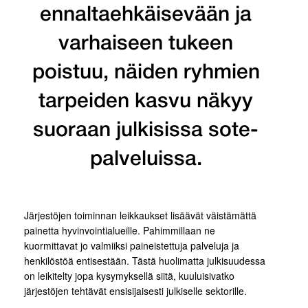
ennaltaehkäisevään ja
varhaiseen tukeen
poistuu, näiden ryhmien
tarpeiden kasvu näkyy
suoraan julkisissa sote-
palveluissa.
Järjestöjen toiminnan leikkaukset lisäävät väistämättä
painetta hyvinvointialueille. Pahimmillaan ne
kuormittavat jo valmiiksi paineistettuja palveluja ja
henkilöstöä entisestään. Tästä huolimatta julkisuudessa
on leikitelty jopa kysymyksellä siitä, kuuluisivatko
järjestöjen tehtävät ensisijaisesti julkiselle sektorille.