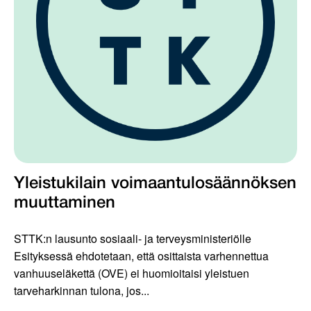
Yleistukilain voimaantulosäännöksen
muuttaminen
STTK:n lausunto sosiaali- ja terveysministeriölle
Esityksessä ehdotetaan, että osittaista varhennettua
vanhuuseläkettä (OVE) ei huomioitaisi yleistuen
tarveharkinnan tulona, jos...