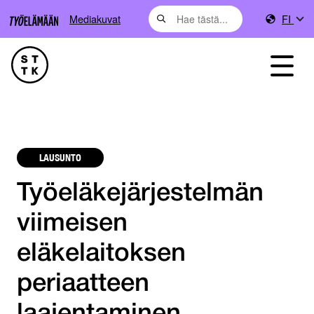
Mediakuvat
FI
LAUSUNTO
Työeläkejärjestelmän
viimeisen
eläkelaitoksen
periaatteen