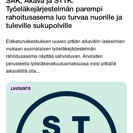
SAK, Akava ja STTK:
Työeläkejärjestelmän parempi
rahoitusasema luo turvaa nuorille ja
tuleville sukupolville
Eläketurvakeskuksen uusien pitkän aikavälin laskelmien
mukaan suomalaisen työeläkejärjestelmän
rahoitusasema näyttää vahvistuvan. Arvioiden
perusteella työeläkevakuutusmaksussa voisi pitkällä
aikavälillä olla...
LAUSUNTO