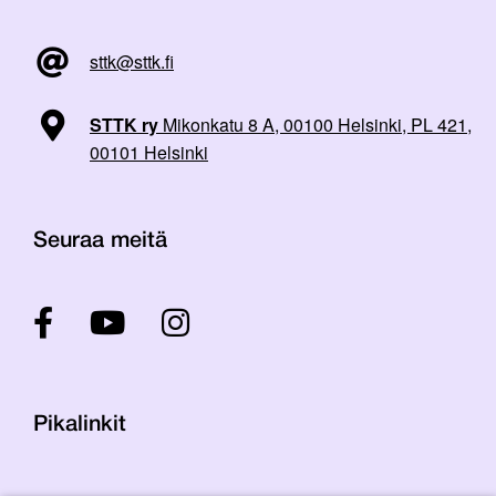
sttk@sttk.fi
STTK ry
Mikonkatu 8 A, 00100 Helsinki, PL 421,
00101 Helsinki
Seuraa meitä
Pikalinkit