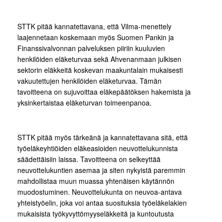
STTK pitää kannatettavana, että Vilma-menettely
laajennetaan koskemaan myös Suomen Pankin ja
Finanssivalvonnan palveluksen piiriin kuuluvien
henkilöiden eläketurvaa sekä Ahvenanmaan julkisen
sektorin eläkkeitä koskevan maakuntalain mukaisesti
vakuutettujen henkilöiden eläketurvaa. Tämän
tavoitteena on sujuvoittaa eläkepäätöksen hakemista ja
yksinkertaistaa eläketurvan toimeenpanoa.
STTK pitää myös tärkeänä ja kannatettavana sitä, että
työeläkeyhtiöiden eläkeasioiden neuvottelukunnista
säädettäisiin laissa. Tavoitteena on selkeyttää
neuvottelukuntien asemaa ja siten nykyistä paremmin
mahdollistaa muun muassa yhtenäisen käytännön
muodostuminen. Neuvottelukunta on neuvoa-antava
yhteistyöelin, joka voi antaa suosituksia työeläkelakien
mukaisista työkyvyttömyyseläkkeitä ja kuntoutusta