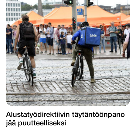
Alustatyödirektiivin täytäntöönpano
jää puutteelliseksi