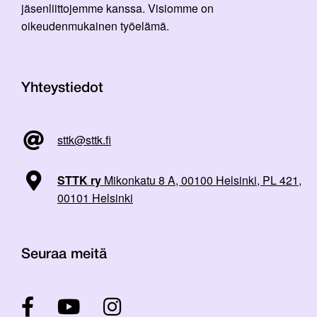
jäsenliittojemme kanssa. Visiomme on
oikeudenmukainen työelämä.
Yhteystiedot
sttk@sttk.fi
STTK ry
Mikonkatu 8 A, 00100 Helsinki, PL 421,
00101 Helsinki
Seuraa meitä