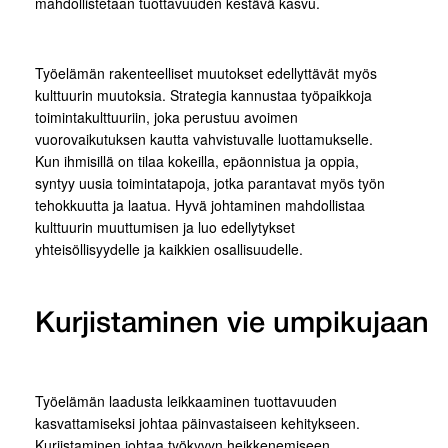
mahdollistetaan tuottavuuden kestävä kasvu.
Työelämän rakenteelliset muutokset edellyttävät myös
kulttuurin muutoksia. Strategia kannustaa työpaikkoja
toimintakulttuuriin, joka perustuu avoimen
vuorovaikutuksen kautta vahvistuvalle luottamukselle.
Kun ihmisillä on tilaa kokeilla, epäonnistua ja oppia,
syntyy uusia toimintatapoja, jotka parantavat myös työn
tehokkuutta ja laatua. Hyvä johtaminen mahdollistaa
kulttuurin muuttumisen ja luo edellytykset
yhteisöllisyydelle ja kaikkien osallisuudelle.
Kurjistaminen vie umpikujaan
Työelämän laadusta leikkaaminen tuottavuuden
kasvattamiseksi johtaa päinvastaiseen kehitykseen.
Kurjistaminen johtaa työkyvyn heikkenemiseen,