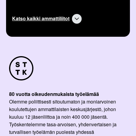
Katso kaikki ammattiliitot
80 vuotta oikeudenmukaista työelämää
Olemme poliittisesti sitoutumaton ja moniarvoinen
koulutettujen ammattilaisten keskusjärjestö, johon
kuuluu 12 jäsenliittoa ja noin 400 000 jäsentä.
Työskentelemme tasa-arvoisen, yhdenvertaisen ja
turvallisen työelämän puolesta yhdessä