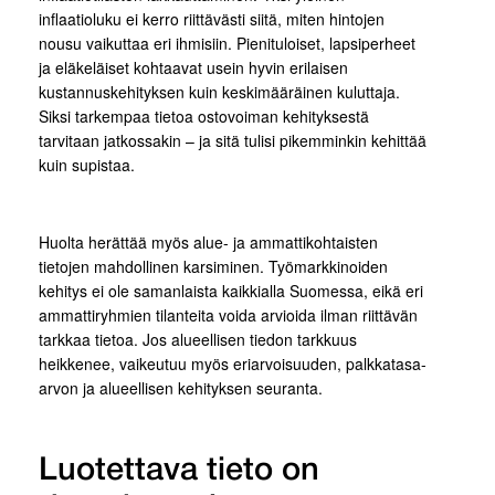
inflaatioluku ei kerro riittävästi siitä, miten hintojen
nousu vaikuttaa eri ihmisiin. Pienituloiset, lapsiperheet
ja eläkeläiset kohtaavat usein hyvin erilaisen
kustannuskehityksen kuin keskimääräinen kuluttaja.
Siksi tarkempaa tietoa ostovoiman kehityksestä
tarvitaan jatkossakin – ja sitä tulisi pikemminkin kehittää
kuin supistaa.
Huolta herättää myös alue- ja ammattikohtaisten
tietojen mahdollinen karsiminen. Työmarkkinoiden
kehitys ei ole samanlaista kaikkialla Suomessa, eikä eri
ammattiryhmien tilanteita voida arvioida ilman riittävän
tarkkaa tietoa. Jos alueellisen tiedon tarkkuus
heikkenee, vaikeutuu myös eriarvoisuuden, palkkatasa-
arvon ja alueellisen kehityksen seuranta.
Luotettava tieto on