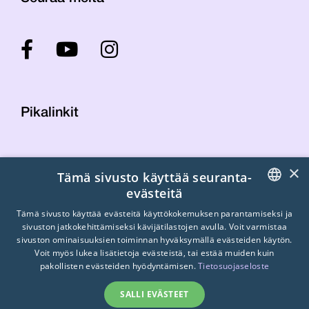
Pikalinkit
Yhteystiedot
×
Tämä sivusto käyttää seuranta-
Laskutustiedot
evästeitä
STTK:n kuvapankki
FINNISH
Tietosuojaseloste
Tämä sivusto käyttää evästeitä käyttökokemuksen parantamiseksi ja
sivuston jatkokehittämiseksi kävijätilastojen avulla. Voit varmistaa
Turvallisemman tilan periaatteet
ENGLISH
sivuston ominaisuuksien toiminnan hyväksymällä evästeiden käytön.
Voit myös lukea lisätietoja evästeistä, tai estää muiden kuin
SWEDISH
pakollisten evästeiden hyödyntämisen.
Tietosuojaseloste
SALLI EVÄSTEET