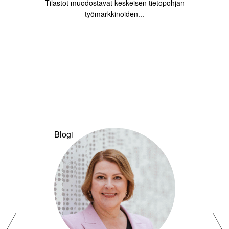
Tilastot muodostavat keskeisen tietopohjan
työmarkkinoiden...
Blogi