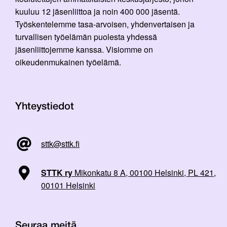
kuuluu 12 jäsenliittoa ja noin 400 000 jäsentä.
Työskentelemme tasa-arvoisen, yhdenvertaisen ja
turvallisen työelämän puolesta yhdessä
jäsenliittojemme kanssa. Visiomme on
oikeudenmukainen työelämä.
Yhteystiedot
sttk@sttk.fi
STTK ry
Mikonkatu 8 A, 00100 Helsinki, PL 421,
00101 Helsinki
Seuraa meitä