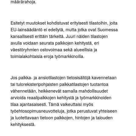
määrärahoja.
Esitetyt muutokset kohdistuvat erityisesti tilastoihin, joita
EU-lainsäädäntö ei edellytä, mutta jotka ovat Suomessa
kansallisesti erittäin tärkeitä. Juuri näiden tilastojen
avulla voidaan seurata palkkojen kehitystä, eri
väestöryhmien ostovoimaa sekä alueellisia ja
toimialakohtaisia eroja työmarkkinoilla.
Jos palkka- ja ansiotilastojen tietosisältöjä kavennetaan
tai tulorekisteripohjaisten palkkatilastojen tuotantoa
vähennetään, heikkenevät samalla mahdollisuudet
arvioida reaalipalkkojen kehitystä ja työmarkkinoiden
tilaa ajantasaisesti. Tämä vaikeuttaisi myös
työehtosopimusneuvotteluja, jotka perustuvat yhteiseen
ja luotettavaan tietoon palkkojen, hintojen ja talouden
kehityksestä.