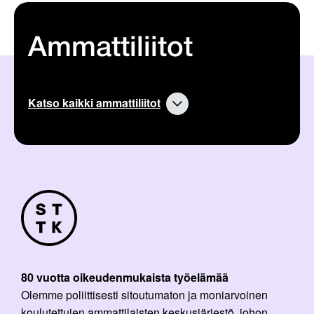
Ammattiliitot
Katso kaikki ammattiliitot
80 vuotta oikeudenmukaista työelämää
Olemme poliittisesti sitoutumaton ja moniarvoinen
koulutettujen ammattilaisten keskusjärjestö, johon