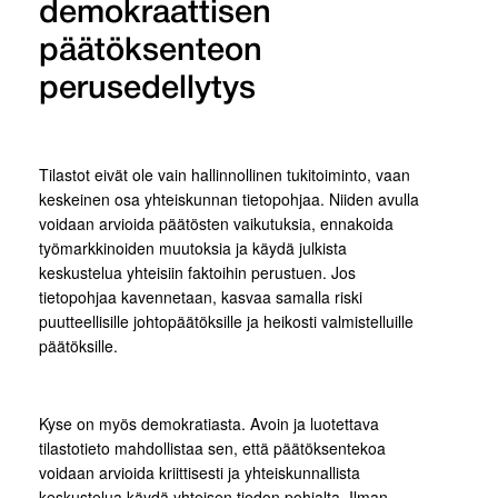
demokraattisen
päätöksenteon
perusedellytys
Tilastot eivät ole vain hallinnollinen tukitoiminto, vaan
keskeinen osa yhteiskunnan tietopohjaa. Niiden avulla
voidaan arvioida päätösten vaikutuksia, ennakoida
työmarkkinoiden muutoksia ja käydä julkista
keskustelua yhteisiin faktoihin perustuen. Jos
tietopohjaa kavennetaan, kasvaa samalla riski
puutteellisille johtopäätöksille ja heikosti valmistelluille
päätöksille.
Kyse on myös demokratiasta. Avoin ja luotettava
tilastotieto mahdollistaa sen, että päätöksentekoa
voidaan arvioida kriittisesti ja yhteiskunnallista
keskustelua käydä yhteisen tiedon pohjalta. Ilman