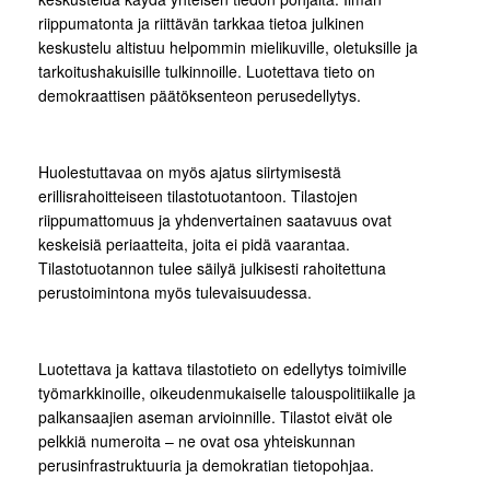
riippumatonta ja riittävän tarkkaa tietoa julkinen
keskustelu altistuu helpommin mielikuville, oletuksille ja
tarkoitushakuisille tulkinnoille. Luotettava tieto on
demokraattisen päätöksenteon perusedellytys.
Huolestuttavaa on myös ajatus siirtymisestä
erillisrahoitteiseen tilastotuotantoon. Tilastojen
riippumattomuus ja yhdenvertainen saatavuus ovat
keskeisiä periaatteita, joita ei pidä vaarantaa.
Tilastotuotannon tulee säilyä julkisesti rahoitettuna
perustoimintona myös tulevaisuudessa.
Luotettava ja kattava tilastotieto on edellytys toimiville
työmarkkinoille, oikeudenmukaiselle talouspolitiikalle ja
palkansaajien aseman arvioinnille. Tilastot eivät ole
pelkkiä numeroita – ne ovat osa yhteiskunnan
perusinfrastruktuuria ja demokratian tietopohjaa.