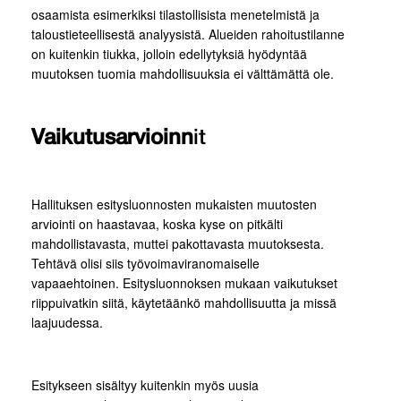
osaamista esimerkiksi tilastollisista menetelmistä ja
taloustieteellisestä analyysistä. Alueiden rahoitustilanne
on kuitenkin tiukka, jolloin edellytyksiä hyödyntää
muutoksen tuomia mahdollisuuksia ei välttämättä ole.
Vaikutusarvioinn
it
Hallituksen esitysluonnosten mukaisten muutosten
arviointi on haastavaa, koska kyse on pitkälti
mahdollistavasta, muttei pakottavasta muutoksesta.
Tehtävä olisi siis työvoimaviranomaiselle
vapaaehtoinen. Esitysluonnoksen mukaan vaikutukset
riippuivatkin siitä, käytetäänkö mahdollisuutta ja missä
laajuudessa.
Esitykseen sisältyy kuitenkin myös uusia