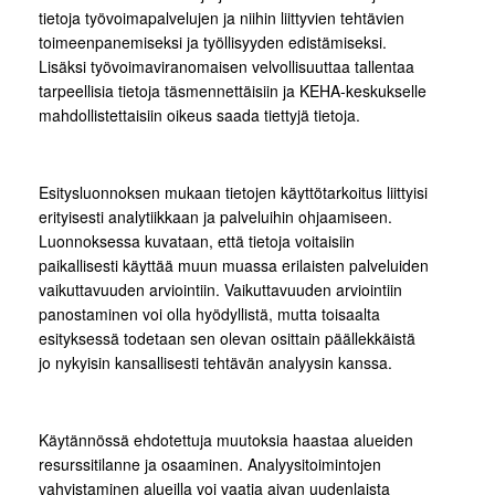
tietoja työvoimapalvelujen ja niihin liittyvien tehtävien
toimeenpanemiseksi ja työllisyyden edistämiseksi.
Lisäksi työvoimaviranomaisen velvollisuuttaa tallentaa
tarpeellisia tietoja täsmennettäisiin ja KEHA-keskukselle
mahdollistettaisiin oikeus saada tiettyjä tietoja.
Esitysluonnoksen mukaan tietojen käyttötarkoitus liittyisi
erityisesti analytiikkaan ja palveluihin ohjaamiseen.
Luonnoksessa kuvataan, että tietoja voitaisiin
paikallisesti käyttää muun muassa erilaisten palveluiden
vaikuttavuuden arviointiin. Vaikuttavuuden arviointiin
panostaminen voi olla hyödyllistä, mutta toisaalta
esityksessä todetaan sen olevan osittain päällekkäistä
jo nykyisin kansallisesti tehtävän analyysin kanssa.
Käytännössä ehdotettuja muutoksia haastaa alueiden
resurssitilanne ja osaaminen. Analyysitoimintojen
vahvistaminen alueilla voi vaatia aivan uudenlaista