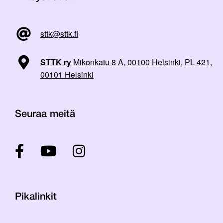
sttk@sttk.fi
STTK ry
Mikonkatu 8 A, 00100 Helsinki, PL 421,
00101 Helsinki
Seuraa meitä
Pikalinkit