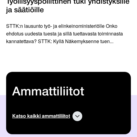
Työllisyyspoliittinen tuki yhdistyksille
ja säätiöille
STTK:n lausunto työ- ja elinkeinoministeriölle Onko
ehdotus uudesta tuesta ja sillä tuettavasta toiminnasta
kannatettava? STTK: Kyllä Näkemyksenne tuen...
Ammattiliitot
Katso kaikki ammattiliitot