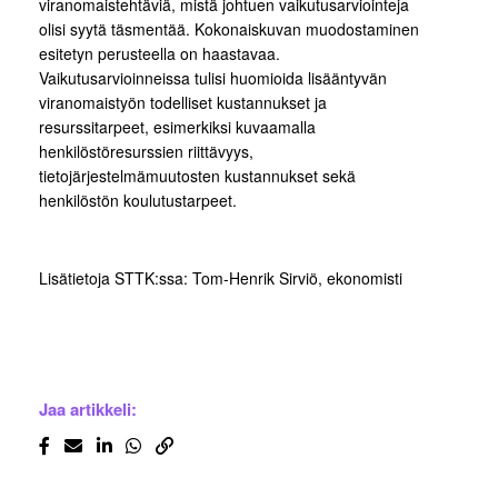
viranomaistehtäviä, mistä johtuen vaikutusarviointeja
olisi syytä täsmentää. Kokonaiskuvan muodostaminen
esitetyn perusteella on haastavaa.
Vaikutusarvioinneissa tulisi huomioida lisääntyvän
viranomaistyön todelliset kustannukset ja
resurssitarpeet, esimerkiksi kuvaamalla
henkilöstöresurssien riittävyys,
tietojärjestelmämuutosten kustannukset sekä
henkilöstön koulutustarpeet.
Lisätietoja STTK:ssa: Tom-Henrik Sirviö, ekonomisti
Jaa artikkeli: