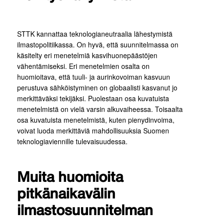
STTK kannattaa teknologianeutraalia lähestymistä
ilmastopolitiikassa. On hyvä, että suunnitelmassa on
käsitelty eri menetelmiä kasvihuonepäästöjen
vähentämiseksi. Eri menetelmien osalta on
huomioitava, että tuuli- ja aurinkovoiman kasvuun
perustuva sähköistyminen on globaalisti kasvanut jo
merkittäväksi tekijäksi. Puolestaan osa kuvatuista
menetelmistä on vielä varsin alkuvaiheessa. Toisaalta
osa kuvatuista menetelmistä, kuten pienydinvoima,
voivat luoda merkittäviä mahdollisuuksia Suomen
teknologiaviennille tulevaisuudessa.
Muita huomioita
pitkänaikavälin
ilmastosuunnitelman