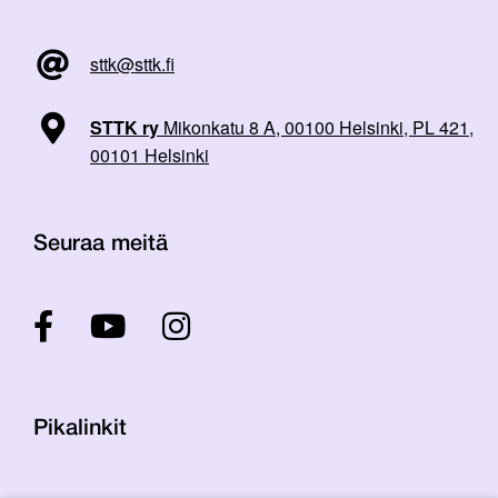
sttk@sttk.fi
STTK ry
Mikonkatu 8 A, 00100 Helsinki, PL 421,
00101 Helsinki
Seuraa meitä
Pikalinkit