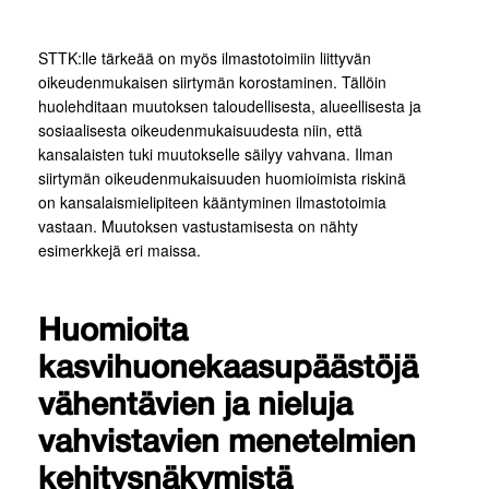
STTK:lle tärkeää on myös ilmastotoimiin liittyvän
oikeudenmukaisen siirtymän korostaminen. Tällöin
huolehditaan muutoksen taloudellisesta, alueellisesta ja
sosiaalisesta oikeudenmukaisuudesta niin, että
kansalaisten tuki muutokselle säilyy vahvana. Ilman
siirtymän oikeudenmukaisuuden huomioimista riskinä
on kansalaismielipiteen kääntyminen ilmastotoimia
vastaan. Muutoksen vastustamisesta on nähty
esimerkkejä eri maissa.
Huomioita
kasvihuonekaasupäästöjä
vähentävien ja nieluja
vahvistavien menetelmien
kehitysnäkymistä