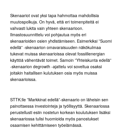
Skenaariot ovat yksi tapa hahmottaa mahdollisia
muutospolkuja. On hyvä, että eri toimenpiteitä ei
vahvasti lukita vain yhteen skenaarioon.
Ilmastosuunnittelu voi pohjautua myös eri
skenaarioiden osien yhdistämiseen. Esimerkiksi ”Suomi
edellä” -skenaarion omavaraisuuden näkökulmaa
tukevat muissa skenaarioissa olevat fossiilienergian
käyttöä vähentävät toimet. Samoin ”Yhteiskunta edellä”
-skenaarion degrowth -ajattelu voi soveltua osaksi
joitakin haitallisen kulutuksen osia myös muissa
skenaarioissa.
STTK:lle ”Markkinat edellä”-skenaario on läheisin sen
painottaessa investointeja ja työllisyyttä. Skenaariossa
perustellusti esiin nostetun korkean koulutuksen lisäksi
skenaariossa tulisi huomioida myös panostukset
osaamisen kehittämiseen työelämässä.