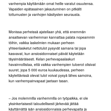
vanhempia käyttämään omat heille varatut osuutensa.
Vapaiden epätasainen jakautuminen on pitkälti
tottumusten ja vanhojen käsitysten seurausta.
Monissa perheissä ajatellaan yhä, että enemmän
ansaitsevan vanhemman kannattaa palata nopeammin
töihin, vaikka laskelmien mukaan perheen
yhteenlasketut nettotulot pysyvät samana tai jopa
kasvavat, kun ansiosidonnaiset päivät käytetään
täysimääräisesti. Kelan perhevapaalaskuri
havainnollistaa, että vaikka vanhempien tuloerot olisivat
suuret, jopa 5 000 euroa kuukaudessa, perheen
käytettävissä olevat tulot voivat pysyä lähes samoina,
kun vanhempainvapaat jaetaan tasan.
– Jos molemmilla vanhemmilla on työpaikka, ei ole
yksinkertaisesti taloudellisesti järkevää jättää
käyttämättä isän ansiosidonnaisia perhevapaita ja