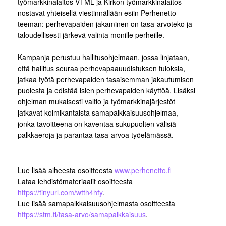
työmarkkinalaitos VTML ja Kirkon työmarkkinalaitos
nostavat yhteisellä viestinnällään esiin Perhenetto-
teeman: perhevapaiden jakaminen on tasa-arvoteko ja
taloudellisesti järkevä valinta monille perheille.
Kampanja perustuu hallitusohjelmaan, jossa linjataan,
että hallitus seuraa perhevapaauudistuksen tuloksia,
jatkaa työtä perhevapaiden tasaisemman jakautumisen
puolesta ja edistää isien perhevapaiden käyttöä. Lisäksi
ohjelman mukaisesti valtio ja työmarkkinajärjestöt
jatkavat kolmikantaista samapalkkaisuusohjelmaa,
jonka tavoitteena on kaventaa sukupuolten välisiä
palkkaeroja ja parantaa tasa-arvoa työelämässä.
Lue lisää aiheesta osoitteesta
www.perhenetto.fi
Lataa lehdistömateriaalit osoitteesta
https://tinyurl.com/wtth4hfy
.
Lue lisää samapalkkaisuusohjelmasta osoitteesta
https://stm.fi/tasa-arvo/samapalkkaisuus
.