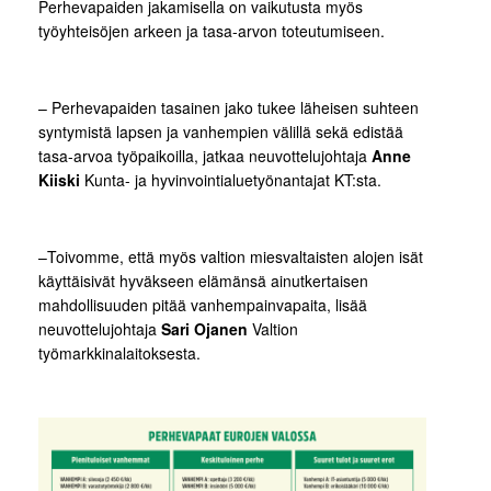
Perhevapaiden jakamisella on vaikutusta myös
työyhteisöjen arkeen ja tasa-arvon toteutumiseen.
– Perhevapaiden tasainen jako tukee läheisen suhteen
syntymistä lapsen ja vanhempien välillä sekä edistää
tasa-arvoa työpaikoilla, jatkaa neuvottelujohtaja
Anne
Kiiski
Kunta- ja hyvinvointialuetyönantajat KT:sta.
–Toivomme, että myös valtion miesvaltaisten alojen isät
käyttäisivät hyväkseen elämänsä ainutkertaisen
mahdollisuuden pitää vanhempainvapaita, lisää
neuvottelujohtaja
Sari Ojanen
Valtion
työmarkkinalaitoksesta.