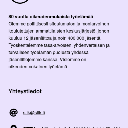
80 vuotta oikeudenmukaista työelämää
Olemme poliittisesti sitoutumaton ja moniarvoinen
koulutettujen ammattilaisten keskusjärjestö, johon
kuuluu 12 jäsenliittoa ja noin 400 000 jäsentä.
Työskentelemme tasa-arvoisen, yhdenvertaisen ja
turvallisen työelämän puolesta yhdessä
jäsenliittojemme kanssa. Visiomme on
oikeudenmukainen työelämä.
Yhteystiedot
sttk@sttk.fi