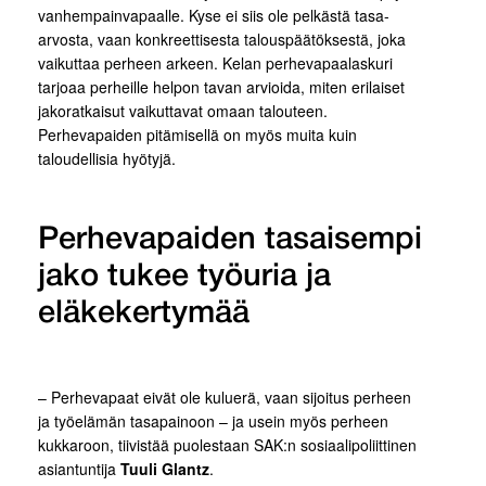
vanhempainvapaalle. Kyse ei siis ole pelkästä tasa-
arvosta, vaan konkreettisesta talouspäätöksestä, joka
vaikuttaa perheen arkeen. Kelan perhevapaalaskuri
tarjoaa perheille helpon tavan arvioida, miten erilaiset
jakoratkaisut vaikuttavat omaan talouteen.
Perhevapaiden pitämisellä on myös muita kuin
taloudellisia hyötyjä.
Perhevapaiden tasaisempi
jako tukee työuria ja
eläkekertymää
– Perhevapaat eivät ole kuluerä, vaan sijoitus perheen
ja työelämän tasapainoon – ja usein myös perheen
kukkaroon, tiivistää puolestaan SAK:n sosiaalipoliittinen
asiantuntija
Tuuli Glantz
.