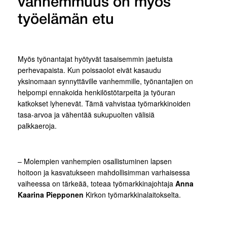
vanhemmuus on myös
työelämän etu
Myös työnantajat hyötyvät tasaisemmin jaetuista
perhevapaista. Kun poissaolot eivät kasaudu
yksinomaan synnyttäville vanhemmille, työnantajien on
helpompi ennakoida henkilöstötarpeita ja työuran
katkokset lyhenevät. Tämä vahvistaa työmarkkinoiden
tasa-arvoa ja vähentää sukupuolten välisiä
palkkaeroja.
– Molempien vanhempien osallistuminen lapsen
hoitoon ja kasvatukseen mahdollisimman varhaisessa
vaiheessa on tärkeää, toteaa työmarkkinajohtaja
Anna
Kaarina Piepponen
Kirkon työmarkkinalaitokselta.