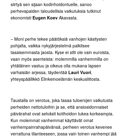
siirtyä sen sijaan kodinhoidontuelle, sanoo
perhevapaiden taloudellisia vaikutuksia tutkinut
ekonomisti
Eugen Koev
Akavasta.
– Moni perhe tekee päätöksiä vanhojen käsitysten
pohjalta, vaikka nykyjärjestelmä palkitsee
tasaisemmasta jaosta. Kyse ei silti ole vain euroista,
vaan myös asenteista: molemmilla vanhemmilla on
yhtäläinen vastuu ja oikeus olla mukana lapsen
varhaisiän arjessa, täydentää
Lauri Vuori
,
yhteyspäällikkö Elinkeinoelämän keskusliitosta.
Taustalla on verotus, joka tasaa tuloerojen vaikutusta
perheiden nettotuloihin ja se, että ansiosidonnaiset
päivärahat ovat selvästi kotihoidon tukea korkeampia.
Kun molemmat vanhemmat käyttävät omat
vanhempainrahapäivänsä, perheen verotus kevenee
verrattuna tilanteeseen, jossa vain toinen vanhempi jää