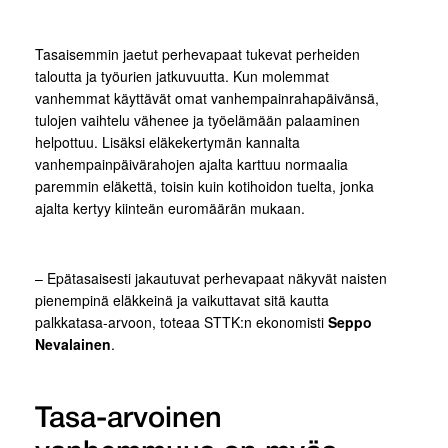
Tasaisemmin jaetut perhevapaat tukevat perheiden
taloutta ja työurien jatkuvuutta. Kun molemmat
vanhemmat käyttävät omat vanhempainrahapäivänsä,
tulojen vaihtelu vähenee ja työelämään palaaminen
helpottuu. Lisäksi eläkekertymän kannalta
vanhempainpäivärahojen ajalta karttuu normaalia
paremmin eläkettä, toisin kuin kotihoidon tuelta, jonka
ajalta kertyy kiinteän euromäärän mukaan.
– Epätasaisesti jakautuvat perhevapaat näkyvät naisten
pienempinä eläkkeinä ja vaikuttavat sitä kautta
palkkatasa-arvoon, toteaa STTK:n ekonomisti
Seppo
Nevalainen
.
Tasa-arvoinen