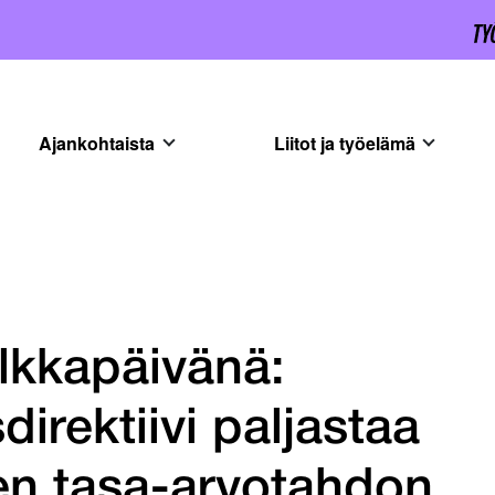
Ajankohtaista
Liitot ja työelämä
lkkapäivänä:
irektiivi paljastaa
en tasa-arvotahdon