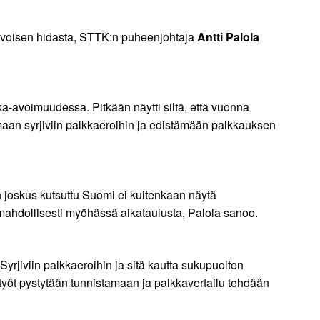
arvoisen hidasta, STTK:n puheenjohtaja
Antti Palola
ka-avoimuudessa. Pitkään näytti siltä, että vuonna
umaan syrjiviin palkkaeroihin ja edistämään palkkauksen
 joskus kutsuttu Suomi ei kuitenkaan näytä
ja mahdollisesti myöhässä aikataulusta, Palola sanoo.
yrjiviin palkkaeroihin ja sitä kautta sukupuolten
työt pystytään tunnistamaan ja palkkavertailu tehdään