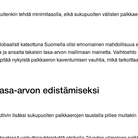
itenkin tehdä minimitasolla, eikä sukupuolten välisten palkkaer
obaalisti katsottuna Suomella olisi erinomainen mahdollisuus
 ja ansaita takaisin tasa-arvon mallimaan mainetta. Vaihtoehto 
tää nykyistä palkkaeron kaventumisen vauhtia, mikä tarkoittaa,
tasa-arvon edistämiseksi
vin lisäksi sukupuolten palkkaerojen taustalla piilee muitakin 
ydessä vaikuttajayhteistyötä otsikolla ”Vuoden viimeinen palk