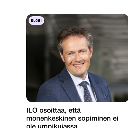
BLOGI
ILO osoittaa, että
monenkeskinen sopiminen ei
ole umpikujassa