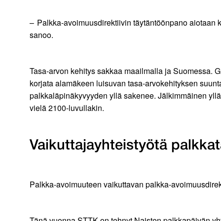
– Palkka-avoimuusdirektiivin täytäntöönpano aiotaan ku
sanoo.
Tasa-arvon kehitys sakkaa maailmalla ja Suomessa. Gl
korjata alamäkeen luisuvan tasa-arvokehityksen suunta
palkkaläpinäkyvyyden yllä sakenee. Jälkimmäinen ylläpi
vielä 2100-luvullakin.
Vaikuttajayhteistyötä palkka
Palkka-avoimuuteen vaikuttavan palkka-avoimuusdirektii
Tänä vuonna STTK on tehnyt Naisten palkkapäivän yhte