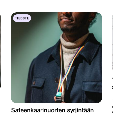
TIEDOTE
Sateenkaarinuorten syrjintään