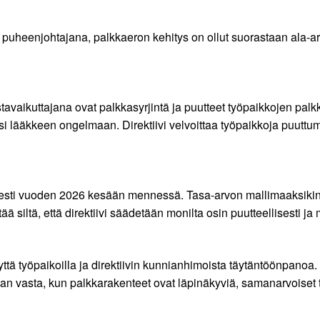
 puheenjohtajana, palkkaeron kehitys on ollut suorastaan ala-
avaikuttajana ovat palkkasyrjintä ja puutteet työpaikkojen palk
si lääkkeen ongelmaan. Direktiivi velvoittaa työpaikkoja puutt
lisesti vuoden 2026 kesään mennessä. Tasa-arvon mallimaaksikin
 siltä, että direktiivi säädetään monilta osin puutteellisesti 
 työpaikoilla ja direktiivin kunnianhimoista täytäntöönpanoa. S
an vasta, kun palkkarakenteet ovat läpinäkyviä, samanarvoiset 