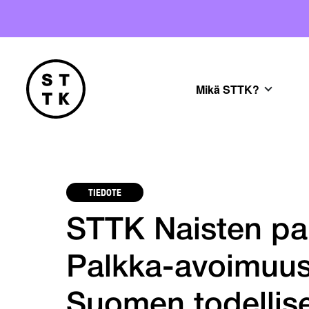
Mikä STTK?
TIEDOTE
STTK Naisten pa
Palkka-avoimuusd
Suomen todellis