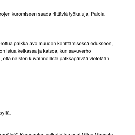
ojen kuromiseen saada riittäviä työkaluja, Palola
 erottua palkka-avoimuuden kehittämisessä edukseen,
on istua kelkassa ja katsoa, kun savuverho
 että naisten kuvainnollista palkkapäivää vietetään
syitä.
kapäivä”. Kampanjan vaikuttajina ovat Miina Maasola,