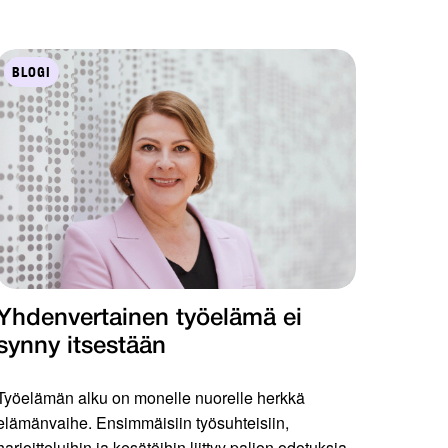
BLOGI
Yhdenvertainen työelämä ei
synny itsestään
Työelämän alku on monelle nuorelle herkkä
elämänvaihe. Ensimmäisiin työsuhteisiin,
harjoitteluihin ja kesätöihin liittyy paljon odotuksia,