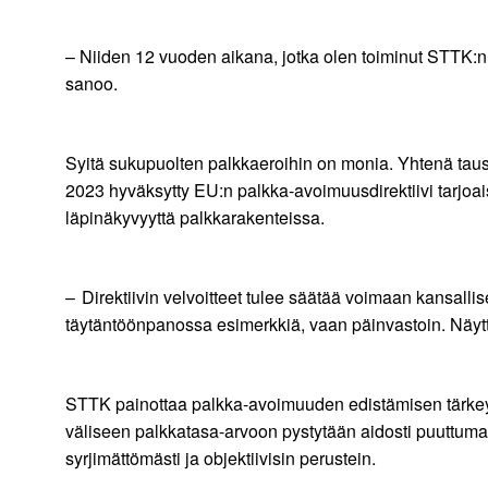
– Niiden 12 vuoden aikana, jotka olen toiminut STTK:n
sanoo.
Syitä sukupuolten palkkaeroihin on monia. Yhtenä taust
2023 hyväksytty EU:n palkka-avoimuusdirektiivi tarjoai
läpinäkyvyyttä palkkarakenteissa.
– Direktiivin velvoitteet tulee säätää voimaan kansal
täytäntöönpanossa esimerkkiä, vaan päinvastoin. Näyttää
STTK painottaa palkka-avoimuuden edistämisen tärkeyttä
väliseen palkkatasa-arvoon pystytään aidosti puuttuma
syrjimättömästi ja objektiivisin perustein.