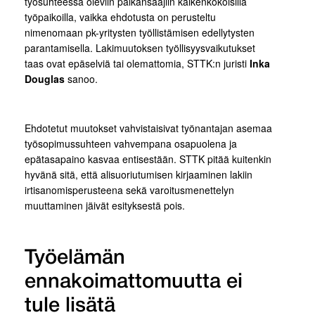
työsuhteessa oleviin palkansaajiin kaikenkokoisilla
työpaikoilla, vaikka ehdotusta on perusteltu
nimenomaan pk-yritysten työllistämisen edellytysten
parantamisella. Lakimuutoksen työllisyysvaikutukset
taas ovat epäselviä tai olemattomia, STTK:n juristi
Inka
Douglas
sanoo.
Ehdotetut muutokset vahvistaisivat työnantajan asemaa
työsopimussuhteen vahvempana osapuolena ja
epätasapaino kasvaa entisestään. STTK pitää kuitenkin
hyvänä sitä, että alisuoriutumisen kirjaaminen lakiin
irtisanomisperusteena sekä varoitusmenettelyn
muuttaminen jäivät esityksestä pois.
Työelämän
ennakoimattomuutta ei
tule lisätä