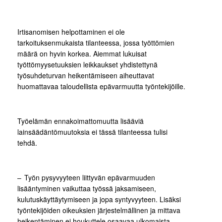
Irtisanomisen helpottaminen ei ole
tarkoituksenmukaista tilanteessa, jossa työttömien
määrä on hyvin korkea. Aiemmat lukuisat
työttömyysetuuksien leikkaukset yhdistettynä
työsuhdeturvan heikentämiseen aiheuttavat
huomattavaa taloudellista epävarmuutta työntekijöille.
Työelämän ennakoimattomuutta lisääviä
lainsäädäntömuutoksia ei tässä tilanteessa tulisi
tehdä.
– Työn pysyvyyteen liittyvän epävarmuuden
lisääntyminen vaikuttaa työssä jaksamiseen,
kulutuskäyttäytymiseen ja jopa syntyvyyteen. Lisäksi
työntekijöiden oikeuksien järjestelmällinen ja mittava
heikentäminen ei houkuttele osaavaa ulkomaista