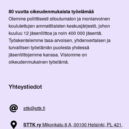
80 vuotta oikeudenmukaista työelämää
Olemme poliittisesti sitoutumaton ja moniarvoinen
koulutettujen ammattilaisten keskusjärjestö, johon
kuuluu 12 jäsenliittoa ja noin 400 000 jäsentä.
Työskentelemme tasa-arvoisen, yhdenvertaisen ja
turvallisen työelämän puolesta yhdessä
jäsenliittojemme kanssa. Visiomme on
oikeudenmukainen työelämä.
Yhteystiedot
sttk@sttk.fi
STTK ry
Mikonkatu 8 A, 00100 Helsinki, PL 421,