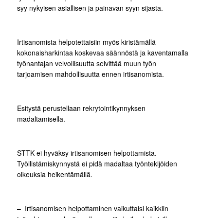
syy nykyisen asiallisen ja painavan syyn sijasta.
Irtisanomista helpotettaisiin myös kiristämällä
kokonaisharkintaa koskevaa säännöstä ja kaventamalla
työnantajan velvollisuutta selvittää muun työn
tarjoamisen mahdollisuutta ennen irtisanomista.
Esitystä perustellaan rekrytointikynnyksen
madaltamisella.
STTK ei hyväksy irtisanomisen helpottamista.
Työllistämiskynnystä ei pidä madaltaa työntekijöiden
oikeuksia heikentämällä.
– Irtisanomisen helpottaminen vaikuttaisi kaikkiin