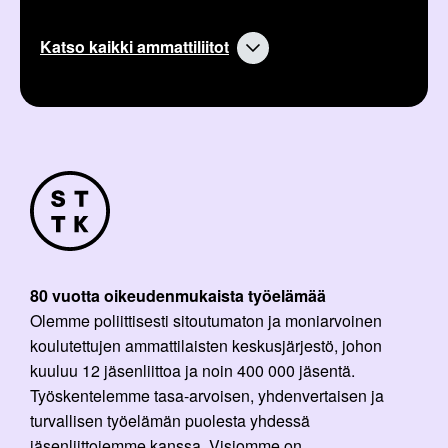
Katso kaikki ammattiliitot
80 vuotta oikeudenmukaista työelämää
Olemme poliittisesti sitoutumaton ja moniarvoinen
koulutettujen ammattilaisten keskusjärjestö, johon
kuuluu 12 jäsenliittoa ja noin 400 000 jäsentä.
Työskentelemme tasa-arvoisen, yhdenvertaisen ja
turvallisen työelämän puolesta yhdessä
jäsenliittojemme kanssa. Visiomme on