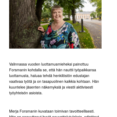
Valinnassa vuoden luottamusmieheksi painottuu
Forsmanin kohdalla se, että hän nauttii työpaikkansa
luottamusta, haluaa tehdä henkilöstön edustajan
vaativaa työtä ja on tasapuolinen kaikkia kohtaan. Hän
kuuntelee jäsenten näkemyksiä ja viestii aktiivisesti
työyhteisön asioista.
Merja Forsmanin kuvataan toimivan tavoitteellisesti.
Hän on saavuttanut hyviä neuvottelutuloksia, edistänyt