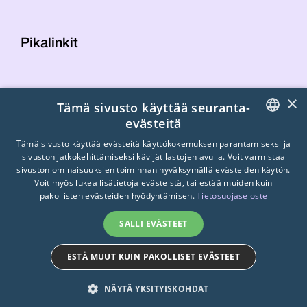
Pikalinkit
Yhteystiedot
×
Tämä sivusto käyttää seuranta-
Laskutustiedot
evästeitä
STTK:n kuvapankki
FINNISH
Tietosuojaseloste
Tämä sivusto käyttää evästeitä käyttökokemuksen parantamiseksi ja
sivuston jatkokehittämiseksi kävijätilastojen avulla. Voit varmistaa
Turvallisemman tilan periaatteet
ENGLISH
sivuston ominaisuuksien toiminnan hyväksymällä evästeiden käytön.
Voit myös lukea lisätietoja evästeistä, tai estää muiden kuin
SWEDISH
pakollisten evästeiden hyödyntämisen.
Tietosuojaseloste
SALLI EVÄSTEET
ESTÄ MUUT KUIN PAKOLLISET EVÄSTEET
© 2026
STTK.
Made with ❤ by
Avoin.Systems
NÄYTÄ YKSITYISKOHDAT