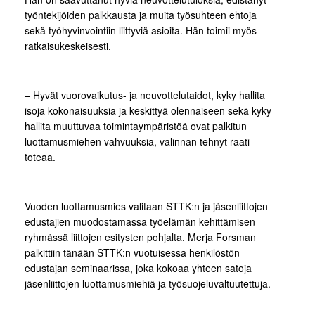
työntekijöiden palkkausta ja muita työsuhteen ehtoja
sekä työhyvinvointiin liittyviä asioita. Hän toimii myös
ratkaisukeskeisesti.
–
Hyvät vuorovaikutus- ja neuvottelutaidot, kyky hallita
isoja kokonaisuuksia ja keskittyä olennaiseen sekä kyky
hallita muuttuvaa toimintaympäristöä ovat palkitun
luottamusmiehen vahvuuksia, valinnan tehnyt raati
toteaa.
Vuoden luottamusmies valitaan STTK:n ja jäsenliittojen
edustajien muodostamassa työelämän kehittämisen
ryhmässä liittojen esitysten pohjalta. Merja Forsman
palkittiin tänään STTK:n vuotuisessa henkilöstön
edustajan seminaarissa, joka kokoaa yhteen satoja
jäsenliittojen luottamusmiehiä ja työsuojeluvaltuutettuja.