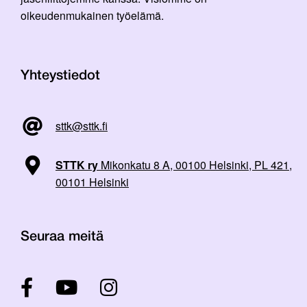
oikeudenmukainen työelämä.
Yhteystiedot
sttk@sttk.fi
STTK ry
Mikonkatu 8 A, 00100 Helsinki, PL 421,
00101 Helsinki
Seuraa meitä