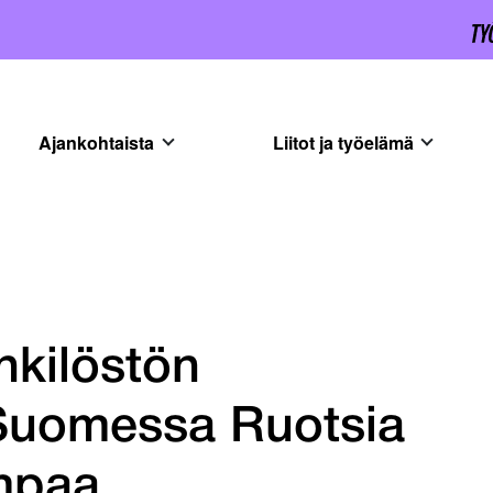
Ajankohtaista
Liitot ja työelämä
nkilöstön
 Suomessa Ruotsia
mpaa