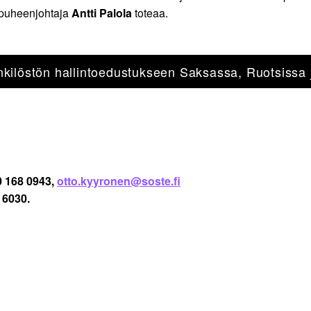
 puheenjohtaja
Antti Palola
toteaa.
nkilöstön hallintoedustukseen Saksassa, Ruotsissa
 168 0943,
otto.kyyronen@soste.fi
 6030.