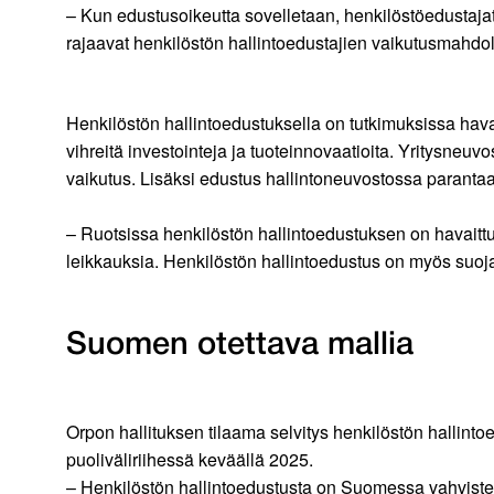
– Kun edustusoikeutta sovelletaan, henkilöstöedustajat
rajaavat henkilöstön hallintoedustajien vaikutusmahdol
Henkilöstön hallintoedustuksella on tutkimuksissa hava
vihreitä investointeja ja tuoteinnovaatioita. Yritysneuv
vaikutus. Lisäksi edustus hallintoneuvostossa paranta
– Ruotsissa henkilöstön hallintoedustuksen on havaittu
leikkauksia. Henkilöstön hallintoedustus on myös suojan
Suomen otettava mallia
Orpon hallituksen tilaama selvitys henkilöstön hallin
puoliväliriihessä keväällä 2025.
– Henkilöstön hallintoedustusta on Suomessa vahvistet