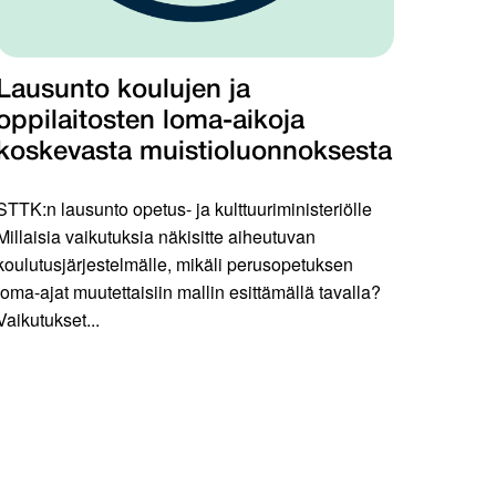
Lausunto koulujen ja
oppilaitosten loma-aikoja
koskevasta muistioluonnoksesta
STTK:n lausunto opetus- ja kulttuuriministeriölle
Millaisia vaikutuksia näkisitte aiheutuvan
koulutusjärjestelmälle, mikäli perusopetuksen
loma-ajat muutettaisiin mallin esittämällä tavalla?
Vaikutukset...