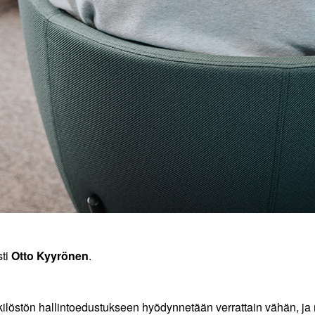
sti
Otto Kyyrönen
.
löstön hallintoedustukseen hyödynnetään verrattain vähän, ja m