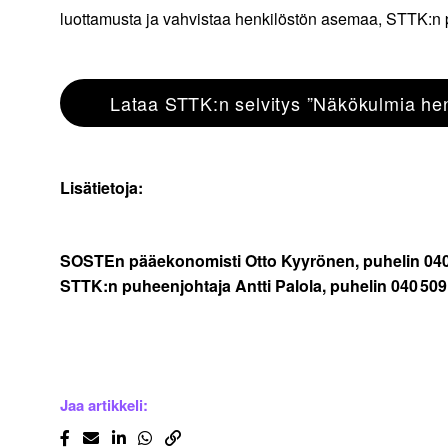
luottamusta ja vahvistaa henkilöstön asemaa, STTK:n
Lataa STTK:n selvitys ”Näkökulmia he
Lisätietoja:
SOSTEn pääekonomisti Otto Kyyrönen, puhelin 040
STTK:n puheenjohtaja Antti Palola, puhelin 040 509
Jaa artikkeli: