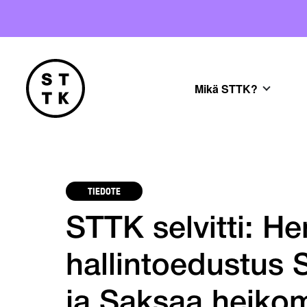
Mikä STTK?
TIEDOTE
STTK selvitti: He
hallintoedustus
ja Saksaa heiko