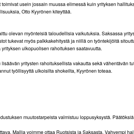
 toimivat usein jossain muussa elimessä kuin yrityksen hallitu
lisuuksia, Otto Kyyrönen kiteyttää.
ittu olevan myönteisiä taloudellisia vaikutuksia. Saksassa yrity
ostot tukevat myös palkkakehitystä ja niillä on työntekijöitä sito
a yrityksen ulkopuolisen rahoituksen saatavuutta.
 lisäävän yritysten rahoituksellista vakautta sekä vähentävän tu
nut työllisyyttä ulkoisilta shokeilta, Kyyrönen toteaa.
toedustuksen muutostarpeista valmistuu loppusyksystä. Päätöksi
tava. Mallia voimme ottaa Ruotsista ja Saksasta. Vahvempi hal