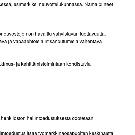
ksessa, esimerkiksi neuvottelukunnassa. Nämä piirteet
sneuvostojen on havaittu vahvistavan tuottavuutta,
uttava ja vapaaehtoisia irtisanoutumisia vähentävä
tkimus- ja kehittämistoimintaan kohdistuvia
ä henkilöstön hallintoedustuksesta odotetaan
lintoedustus lisää työmarkkinaosapuolten keskinäistä