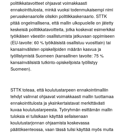
politiikkatavoitteet ohjaavat voimakkaasti
ennakointitulosta, minkä vuoksi todenmukaisempi nimi
perusskenaariolle olisikin politiikkaskenaario. STTK
pitää ongelmallisena, että mallin ulkopuolelle on jätetty
keskeisiä politiikkatavoitteita, jotka koskevat esimerkiksi
työikäisen väestön osallistumista jatkuvaan oppimiseen
(EU-tavoite: 60 % työikäisistä osallistuu vuosittain) tai
kansainvälisten opiskelijoiden määrän kasvua ja
työllistymistä Suomeen (kansallinen tavoite: 75 %
kansainvälisistä tutkinto-opiskelijoista työllistyy
Suomeen).
STTK toteaa, että koulutustarpeen ennakointimalliin
tehdyt valinnat ohjaavat voimakkaasti mallin tuottamaa
ennakointitulosta ja yksinkertaistavat merkittävästi
kuvaa koulutustarpeesta. Työryhmän esittämän mallin
tuloksia ei tulisikaan käyttää sellaisenaan
koulutustarjonnan ohjaamista koskevassa
päätöksenteossa, vaan tässä tulisi käyttää myös muita