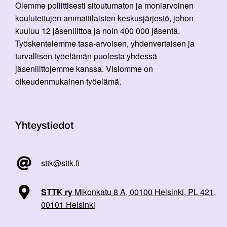
Olemme poliittisesti sitoutumaton ja moniarvoinen
koulutettujen ammattilaisten keskusjärjestö, johon
kuuluu 12 jäsenliittoa ja noin 400 000 jäsentä.
Työskentelemme tasa-arvoisen, yhdenvertaisen ja
turvallisen työelämän puolesta yhdessä
jäsenliittojemme kanssa. Visiomme on
oikeudenmukainen työelämä.
Yhteystiedot
sttk@sttk.fi
STTK ry
Mikonkatu 8 A, 00100 Helsinki, PL 421,
00101 Helsinki