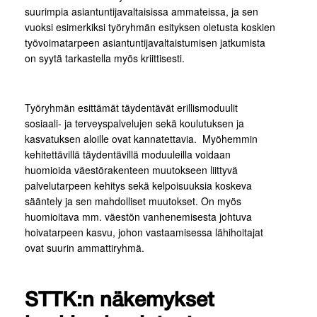
suurimpia asiantuntijavaltaisissa ammateissa, ja sen
vuoksi esimerkiksi työryhmän esityksen oletusta koskien
työvoimatarpeen asiantuntijavaltaistumisen jatkumista
on syytä tarkastella myös kriittisesti.
Työryhmän esittämät täydentävät erillismoduulit
sosiaali- ja terveyspalvelujen sekä koulutuksen ja
kasvatuksen aloille ovat kannatettavia. Myöhemmin
kehitettävillä täydentävillä moduuleilla voidaan
huomioida väestörakenteen muutokseen liittyvä
palvelutarpeen kehitys sekä kelpoisuuksia koskeva
sääntely ja sen mahdolliset muutokset. On myös
huomioitava mm. väestön vanhenemisesta johtuva
hoivatarpeen kasvu, johon vastaamisessa lähihoitajat
ovat suurin ammattiryhmä.
STTK:n näkemykset