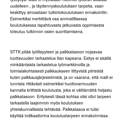
uudelleen-, ja täydennyskoulutuksen tarpeita, vaan
keskittyy ainoastaan tutkintokoulutuksen ennakointiin.
Esimerkiksi merkittävä osa ammatillisessa
koulutuksessa tapahtuvasta jatkuvasta oppimisesta
toteutuu tutkinnon osien suorittamisena.
STTK pitää työllisyyteen ja palkkatasoon nojaavaa
tuottavuuden tarkastelua liian kapeana. Esitys ei sisällä
minkäänlaista tarkastelua työmarkkinoilla ja
toimialakohtaisesti palkkaukseen liittyvistä piirteistä
kuten palkkausjärjestelmistä, ja on vaarana, että malli ei
tunnista riittävästi esimerkiksi huoltovarmuuden
kannalta kriittistä koulutusta, joka ei välttämättä heijastu
palkkatasoon. Erityisesti tässä kohtaa olisi ollut tarpeen
tarkastella laajemmin myös koulutuksen
yhteiskunnallisista tehtävää. Palkkatasoa ei tulisi
käyttää indikaattorina koulutustarpeen ennakoinnissa.