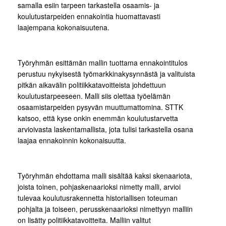
samalla esiin tarpeen tarkastella osaamis- ja
koulutustarpeiden ennakointia huomattavasti
laajempana kokonaisuutena.
Työryhmän esittämän mallin tuottama ennakointitulos
perustuu nykyisestä työmarkkinakysynnästä ja valituista
pitkän aikavälin politiikkatavoitteista johdettuun
koulutustarpeeseen. Malli siis olettaa työelämän
osaamistarpeiden pysyvän muuttumattomina. STTK
katsoo, että kyse onkin enemmän koulutustarvetta
arvioivasta laskentamallista, jota tulisi tarkastella osana
laajaa ennakoinnin kokonaisuutta.
Työryhmän ehdottama malli sisältää kaksi skenaariota,
joista toinen, pohjaskenaarioksi nimetty malli, arvioi
tulevaa koulutusrakennetta historiallisen toteuman
pohjalta ja toiseen, perusskenaarioksi nimettyyn malliin
on lisätty politiikkatavoitteita. Malliin valitut