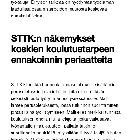
työkaluja. Erityisen tärkeää on hyödyntää työelämän
laadullista osaamistarpeiden muutosta koskevaa
ennakointitietoa.
STTK:n näkemykset
koskien koulutustarpeen
ennakoinnin periaatteita
STTK kiinnittää huomiota ennakointimallin sisältämiin
perusoletuksiin ja valintoihin, joita ei ole riittävän
selkeästi tuotu työryhmän esityksessä esille. Malli
lähtee perusoletuksesta, jossa tutkinnon suorittaminen
johtaisi aina työllistymiseen. Malli ei esimerkiksi tunnista
koulutuksen ohella muita tekijöitä, jotka vaikuttavat
työnantajien halukkuuteen palkata tutkinnon
suorittaneita henkilöitä tai yksilöön liittyviä tekijöitä kuten
työkykyä. Malli ei myöskään huomioi työuran aikaisia