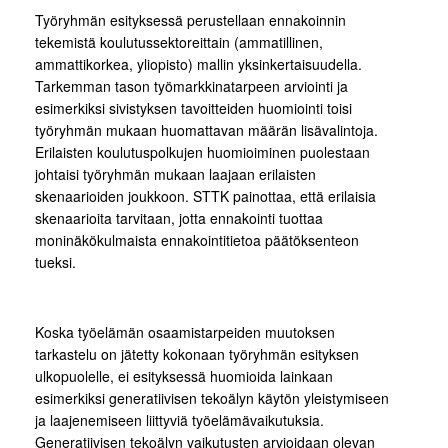
Työryhmän esityksessä perustellaan ennakoinnin
tekemistä koulutussektoreittain (ammatillinen,
ammattikorkea, yliopisto) mallin yksinkertaisuudella.
Tarkemman tason työmarkkinatarpeen arviointi ja
esimerkiksi sivistyksen tavoitteiden huomiointi toisi
työryhmän mukaan huomattavan määrän lisävalintoja.
Erilaisten koulutuspolkujen huomioiminen puolestaan
johtaisi työryhmän mukaan laajaan erilaisten
skenaarioiden joukkoon. STTK painottaa, että erilaisia
skenaarioita tarvitaan, jotta ennakointi tuottaa
moninäkökulmaista ennakointitietoa päätöksenteon
tueksi.
Koska työelämän osaamistarpeiden muutoksen
tarkastelu on jätetty kokonaan työryhmän esityksen
ulkopuolelle, ei esityksessä huomioida lainkaan
esimerkiksi generatiivisen tekoälyn käytön yleistymiseen
ja laajenemiseen liittyviä työelämävaikutuksia.
Generatiivisen tekoälyn vaikutusten arvioidaan olevan