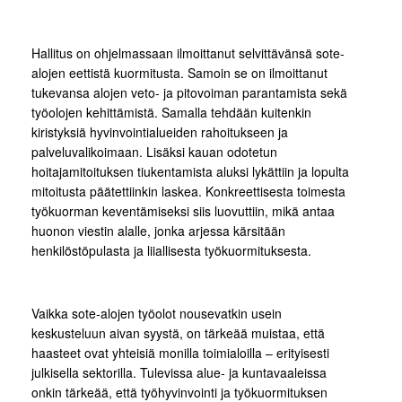
Hallitus on ohjelmassaan ilmoittanut selvittävänsä sote-
alojen eettistä kuormitusta. Samoin se on ilmoittanut
tukevansa alojen veto- ja pitovoiman parantamista sekä
työolojen kehittämistä. Samalla tehdään kuitenkin
kiristyksiä hyvinvointialueiden rahoitukseen ja
palveluvalikoimaan. Lisäksi kauan odotetun
hoitajamitoituksen tiukentamista aluksi lykättiin ja lopulta
mitoitusta päätettiinkin laskea. Konkreettisesta toimesta
työkuorman keventämiseksi siis luovuttiin, mikä antaa
huonon viestin alalle, jonka arjessa kärsitään
henkilöstöpulasta ja liiallisesta työkuormituksesta.
Vaikka sote-alojen työolot nousevatkin usein
keskusteluun aivan syystä, on tärkeää muistaa, että
haasteet ovat yhteisiä monilla toimialoilla – erityisesti
julkisella sektorilla. Tulevissa alue- ja kuntavaaleissa
onkin tärkeää, että työhyvinvointi ja työkuormituksen