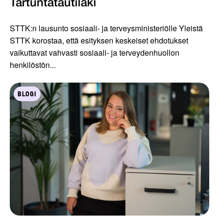
Tartuntatautilaki
STTK:n lausunto sosiaali- ja terveysministeriölle Yleistä
STTK korostaa, että esityksen keskeiset ehdotukset
vaikuttavat vahvasti sosiaali- ja terveydenhuollon
henkilöstön...
BLOGI