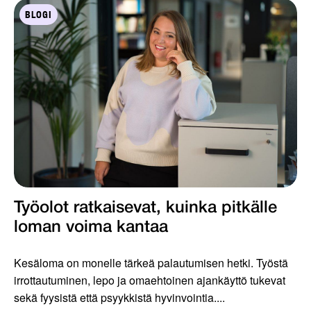
BLOGI
Työolot ratkaisevat, kuinka pitkälle
loman voima kantaa
Kesäloma on monelle tärkeä palautumisen hetki. Työstä
irrottautuminen, lepo ja omaehtoinen ajankäyttö tukevat
sekä fyysistä että psyykkistä hyvinvointia....