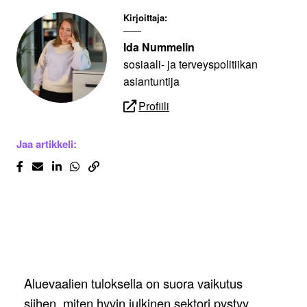
Kirjoittaja:
Ida Nummelin
sosiaali- ja terveyspolitiikan
asiantuntija
Profiili
Jaa artikkeli:
Aluevaalien tuloksella on suora vaikutus
siihen, miten hyvin julkinen sektori pystyy