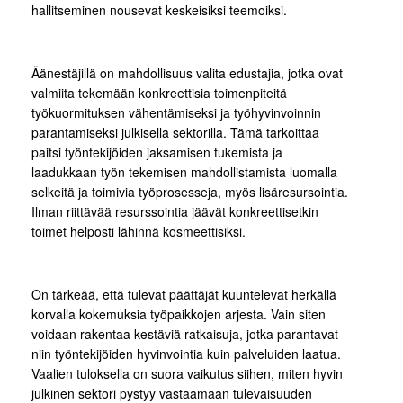
hallitseminen nousevat keskeisiksi teemoiksi.
Äänestäjillä on mahdollisuus valita edustajia, jotka ovat
valmiita tekemään konkreettisia toimenpiteitä
työkuormituksen vähentämiseksi ja työhyvinvoinnin
parantamiseksi julkisella sektorilla. Tämä tarkoittaa
paitsi työntekijöiden jaksamisen tukemista ja
laadukkaan työn tekemisen mahdollistamista luomalla
selkeitä ja toimivia työprosesseja, myös lisäresursointia.
Ilman riittävää resurssointia jäävät konkreettisetkin
toimet helposti lähinnä kosmeettisiksi.
On tärkeää, että tulevat päättäjät kuuntelevat herkällä
korvalla kokemuksia työpaikkojen arjesta. Vain siten
voidaan rakentaa kestäviä ratkaisuja, jotka parantavat
niin työntekijöiden hyvinvointia kuin palveluiden laatua.
Vaalien tuloksella on suora vaikutus siihen, miten hyvin
julkinen sektori pystyy vastaamaan tulevaisuuden