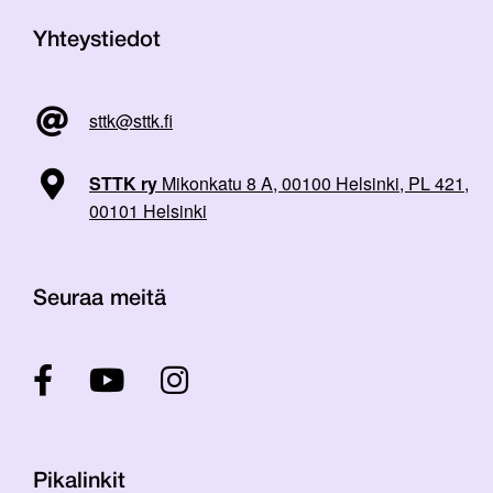
Yhteystiedot
sttk@sttk.fi
STTK ry
Mikonkatu 8 A, 00100 Helsinki, PL 421,
00101 Helsinki
Seuraa meitä
Pikalinkit