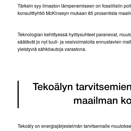
Tärkein syy ilmaston lämpenemiseen on fossiilisiin pol
konsulttiyhtiö McKinseyn mukaan 85 prosentista maailm
Teknologian kehittyessä hyötysuhteet paranevat, muut
säätävät jo nyt tuuli- ja vesivoimaloita ennustavien m
yleistyviä sähköautoja varastona.
Tekoälyn tarvitsemien
maailman ko
Tekoäly on energiajärjestelmän tarvitsemalle muutokse