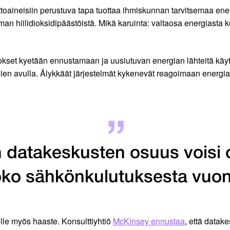
ttoaineisiin perustuva tapa tuottaa ihmiskunnan tarvitsemaa ene
an hiilidioksidipäästöistä. Mikä karuinta: valtaosa energiasta
okset kyetään ennustamaan ja uusiutuvan energian lähteitä käy
allien avulla. Älykkäät järjestelmät kykenevät reagoimaan energ
 datakeskusten osuus voisi o
ko sähkönkulutuksesta vuon
lle myös haaste. Konsulttiyhtiö
McKinsey ennustaa
, että data