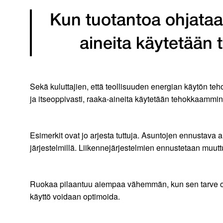
Kun tuotantoa ohjataan 
aineita käytetään
Sekä kuluttajien, että teollisuuden energian käytön teh
ja itseoppivasti, raaka-aineita käytetään tehokkaamm
Esimerkit ovat jo arjesta tuttuja. Asuntojen ennustav
järjestelmillä. Liikennejärjestelmien ennustetaan muutt
Ruokaa pilaantuu aiempaa vähemmän, kun sen tarve os
käyttö voidaan optimoida.