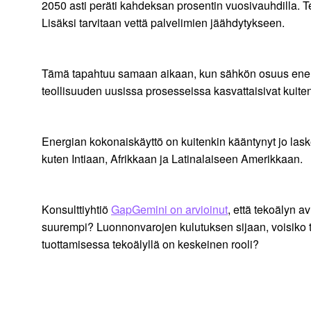
2050 asti peräti kahdeksan prosentin vuosivauhdilla. 
Lisäksi tarvitaan vettä palvelimien jäähdytykseen.
Tämä tapahtuu samaan aikaan, kun sähkön osuus energi
teollisuuden uusissa prosesseissa kasvattaisivat kuit
Energian kokonaiskäyttö on kuitenkin kääntynyt jo lask
kuten Intiaan, Afrikkaan ja Latinalaiseen Amerikkaan.
Konsulttiyhtiö
GapGemini on arvioinut
, että tekoälyn a
suurempi? Luonnonvarojen kulutuksen sijaan, voisiko 
tuottamisessa tekoälyllä on keskeinen rooli?