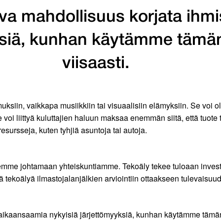
a mahdollisuus korjata ihm
yksiä, kunhan käytämme täm
viisaasti.
siin, vaikkapa musiikkiin tai visuaalisiin elämyksiin. Se voi olla 
oi liittyä kuluttajien haluun maksaa enemmän siitä, että tuote ta
esursseja, kuten tyhjiä asuntoja tai autoja.
emme johtamaan yhteiskuntiamme. Tekoäly tekee tuloaan investoi
ä tekoälyä ilmastojalanjälkien arviointiin ottaakseen tulevaisu
ikaansaamia nykyisiä järjettömyyksiä, kunhan käytämme tämän m