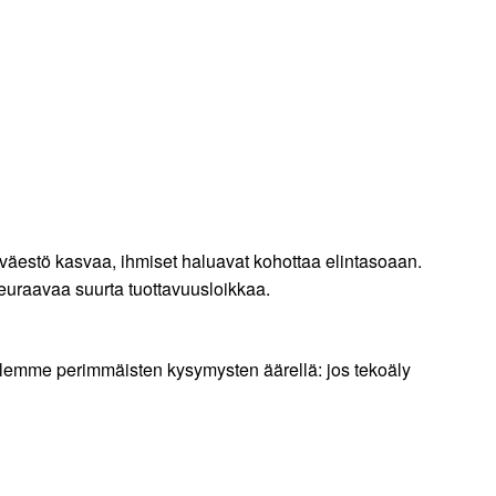
väestö kasvaa, ihmiset haluavat kohottaa elintasoaan.
seuraavaa suurta tuottavuusloikkaa.
 Olemme perimmäisten kysymysten äärellä: jos tekoäly