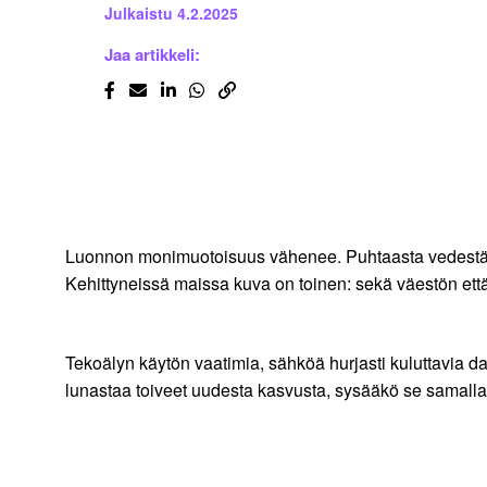
Julkaistu
4.2.2025
Jaa artikkeli:
Luonnon monimuotoisuus vähenee. Puhtaasta vedestä ja 
Kehittyneissä maissa kuva on toinen: sekä väestön että
Tekoälyn käytön vaatimia, sähköä hurjasti kuluttavia 
lunastaa toiveet uudesta kasvusta, sysääkö se samall