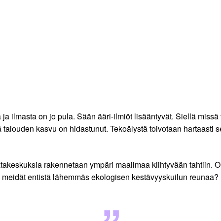
ilmasta on jo pula. Sään ääri-ilmiöt lisääntyvät. Siellä missä 
 talouden kasvu on hidastunut. Tekoälystä toivotaan hartaasti 
datakeskuksia rakennetaan ympäri maailmaa kiihtyvään tahtiin.
a meidät entistä lähemmäs ekologisen kestävyyskuilun reunaa?