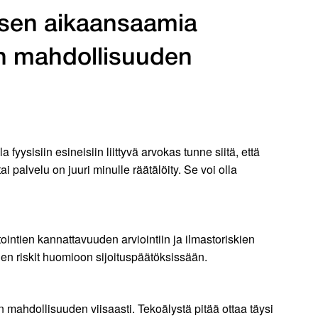
isen aikaansaamia
än mahdollisuuden
fyysisiin esineisiin liittyvä arvokas tunne siitä, että
i palvelu on juuri minulle räätälöity. Se voi olla
ntien kannattavuuden arviointiin ja ilmastoriskien
uden riskit huomioon sijoituspäätöksissään.
ahdollisuuden viisaasti. Tekoälystä pitää ottaa täysi