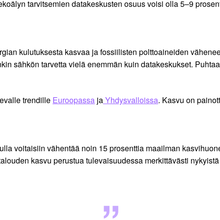
Tekoälyn tarvitsemien datakeskusten osuus voisi olla 5–9 pros
an kulutuksesta kasvaa ja fossiilisten polttoaineiden vähenee.
enkin sähkön tarvetta vielä enemmän kuin datakeskukset. Puhtaa
evalle trendille
Euroopassa
ja
Yhdysvalloissa
. Kasvu on painot
vulla voitaisiin vähentää noin 15 prosenttia maailman kasvihuone
talouden kasvu perustua tulevaisuudessa merkittävästi nykyist