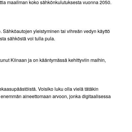
enttia maailman koko sähkönkulutuksesta vuonna 2050.
 Sähköautojen yleistyminen tai vihreän vedyn käyttö
sta sähköstä voi tulla pula.
tunut Kiinaan ja on kääntymässä kehittyviin maihin,
kaasupäästöistä. Voisiko luku olla vielä tätäkin
ä enemmän aineettomaan arvoon, jonka digitaalisessa