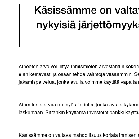
Käsissämme on valtav
nykyisiä järjettömy
Aineeton arvo voi liittyä ihmismielen arvostamiin kokemuk
elän kestävästi ja osaan tehdä valintoja viisaammin. Se v
jakamispalvelua, jonka avulla voimme käyttää vapaita r
Aineetonta arvoa on myös tiedolla, jonka avulla kyken
laskentaan. Sitrankin käyttämä investointipankki käyttä
Käsissämme on valtava mahdollisuus korjata ihmisen a