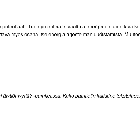
potentiaali. Tuon potentiaalin vaatima energia on tuotettava kest
ttävä myös osana itse energiajärjestelmän uudistamista. Muuto
 älyttömyyttä? -pamfletissa. Koko pamfletin kaikkine teksteineen