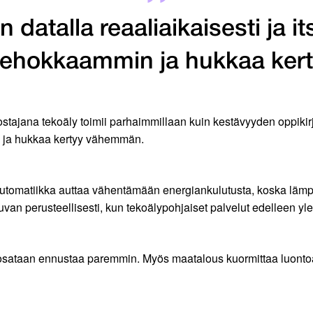
datalla reaaliaikaisesti ja i
 tehokkaammin ja hukkaa ke
ostajana tekoäly toimii parhaimmillaan kuin kestävyyden oppikirj
in ja hukkaa kertyy vähemmän.
a automatiikka auttaa vähentämään energiankulutusta, koska lämp
uvan perusteellisesti, kun tekoälypohjaiset palvelut edelleen yle
ataan ennustaa paremmin. Myös maatalous kuormittaa luontoa 