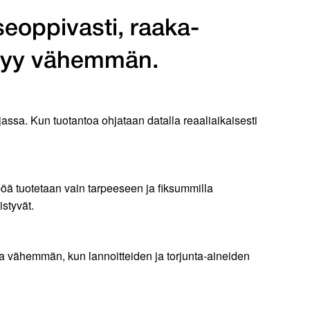
tseoppivasti, raaka-
rtyy vähemmän.
assa. Kun tuotantoa ohjataan datalla reaaliaikaisesti
öä tuotetaan vain tarpeeseen ja fiksummilla
istyvät.
vähemmän, kun lannoitteiden ja torjunta-aineiden