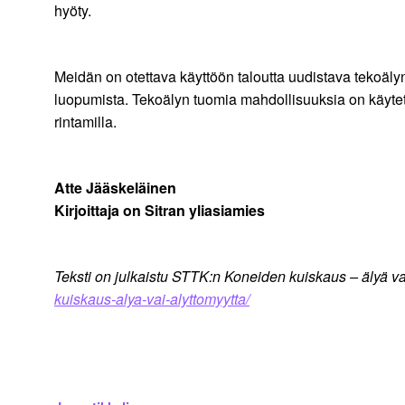
hyöty.
Meidän on otettava käyttöön taloutta uudistava tekoälyn 
luopumista. Tekoälyn tuomia mahdollisuuksia on käyte
rintamilla.
Atte Jääskeläinen
Kirjoittaja on Sitran yliasiamies
Teksti on julkaistu STTK:n Koneiden kuiskaus – älyä vai
kuiskaus-alya-vai-alyttomyytta/