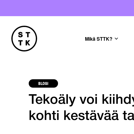
Mikä STTK?
BLOGI
Tekoäly voi kiih
kohti kestävää ta