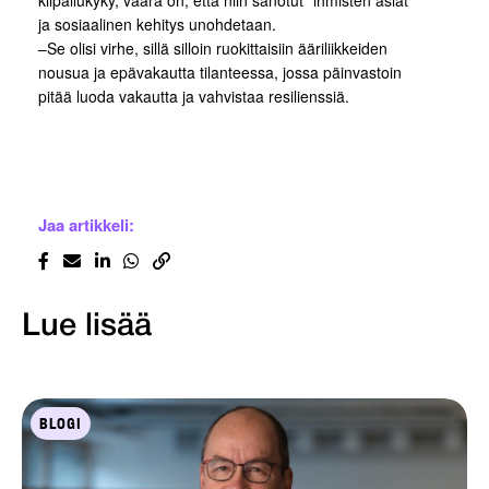
kilpailukyky, vaara on, että niin sanotut ”ihmisten asiat”
ja sosiaalinen kehitys unohdetaan.
–Se olisi virhe, sillä silloin ruokittaisiin ääriliikkeiden
nousua ja epävakautta tilanteessa, jossa päinvastoin
pitää luoda vakautta ja vahvistaa resilienssiä.
Jaa artikkeli:
Lue lisää
BLOGI