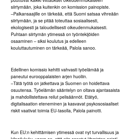
puuttuvat kaikki viittaukset oikeudenmukaiseen
siirtymään, joka kuitenkin on komission painopiste.
–Palkansaajille on tärkeää, että Suomi satsaa vihreään
siirtymään, ja se pitää toteuttaa sosiaalisesti,
ekologisesti ja taloudellisesti oikeudenmukaisesti.
Puhtaan siirtymän ytimessä on työntekijöiden
osaaminen – siksi koulutus ja edelleen
kouluttautuminen on tärkeää, Palola sanoo.
Edellinen komissio kehitti vahvasti työelämää ja
paneutui eurooppalaisten arjen huoliin.
–Tätä työtä on jatkettava ja Suomen on hoidettava
osuutensa. Työelämän sääntelyn on oltava ajantasaista
ja mahdollistettava reilut pelisäännöt. Etätyö,
digitalisaation eteneminen ja kasvavat psykososiaaliset
riskit vaativat toimia EU-tasolla, Palola painotti.
Kun EU:n kehittämisen ytimessä ovat nyt turvallisuus ja