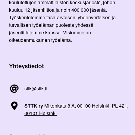
koulutettujen ammattilaisten keskusjärjestö, johon
kuuluu 12 jäsenliittoa ja noin 400 000 jäsentä.
Työskentelemme tasa-arvoisen, yhdenvertaisen ja
turvallisen työelämän puolesta yhdessä
jäsenliittojemme kanssa. Visiomme on
oikeudenmukainen työelämä.
Yhteystiedot
sttk@sttk.fi
STTK ry
Mikonkatu 8 A, 00100 Helsinki, PL 421,
00101 Helsinki