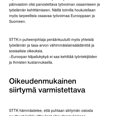
päinvastoin olisi panostettava työvoiman osaamiseen ja
työelämän kehittämiseen. Näillä toimilla houkutellaan
myös tarpeellista osaavaa työvoimaa Eurooppaan ja
Suomeen.
STTK:n puheenjohtaja peräänkuulutti myös yhteistä
työelämän ja tasa-arvon vähimmäislainsäädäntöä ja
sosiaalisia oikeuksia.
–Euroopan kilpailukykyä ei saa kehittää työntekijöiden
ja ihmisten kustannuksella.
Oikeudenmukainen
siirtymä varmistettava
STTK hämmästelee, että puhtaan siirtymän osiosta