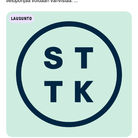
tietopohjaa voidaan vahvistaa. ...
LAUSUNTO