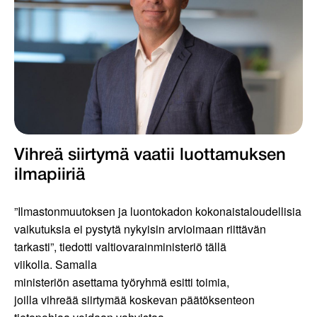
Vihreä siirtymä vaatii luottamuksen
ilmapiiriä
”Ilmastonmuutoksen ja luontokadon kokonaistaloudellisia
vaikutuksia ei pystytä nykyisin arvioimaan riittävän
tarkasti”, tiedotti valtiovarainministeriö tällä
viikolla. Samalla
ministeriön asettama työryhmä esitti toimia,
joilla vihreää siirtymää koskevan päätöksenteon