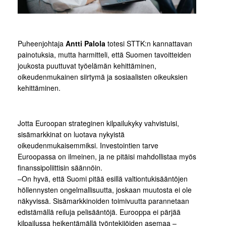
Puheenjohtaja
Antti Palola
totesi STTK:n kannattavan
painotuksia, mutta harmitteli, että Suomen tavoitteiden
joukosta puuttuvat työelämän kehittäminen,
oikeudenmukainen siirtymä ja sosiaalisten oikeuksien
kehittäminen.
Jotta Euroopan strateginen kilpailukyky vahvistuisi,
sisämarkkinat on luotava nykyistä
oikeudenmukaisemmiksi. Investointien tarve
Euroopassa on ilmeinen, ja ne pitäisi mahdollistaa myös
finanssipoliittisin säännöin.
–On hyvä, että Suomi pitää esillä valtiontukisääntöjen
höllennysten ongelmallisuutta, joskaan muutosta ei ole
näkyvissä. Sisämarkkinoiden toimivuutta parannetaan
edistämällä reiluja pelisääntöjä. Eurooppa ei pärjää
kilpailussa heikentämällä työntekijöiden asemaa –