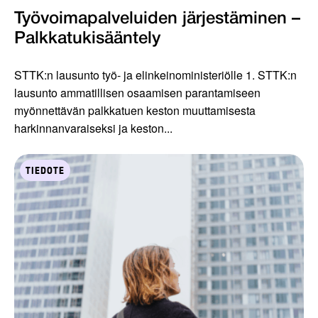
Työvoimapalveluiden järjestäminen –
Palkkatukisääntely
STTK:n lausunto työ- ja elinkeinoministeriölle 1. STTK:n
lausunto ammatillisen osaamisen parantamiseen
myönnettävän palkkatuen keston muuttamisesta
harkinnanvaraiseksi ja keston...
TIEDOTE