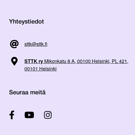
Yhteystiedot
sttk@sttk.fi
STTK ry
Mikonkatu 8 A, 00100 Helsinki, PL 421,
00101 Helsinki
Seuraa meitä