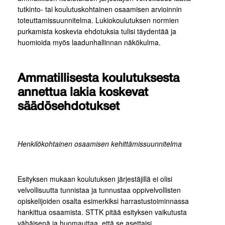
tutkinto- tai koulutuskohtainen osaamisen arvioinnin
toteuttamissuunnitelma. Lukiokoulutuksen normien
purkamista koskevia ehdotuksia tulisi täydentää ja
huomioida myös laadunhallinnan näkökulma.
Ammatillisesta koulutuksesta
annettua lakia koskevat
säädösehdotukset
Henkilökohtainen osaamisen kehittämissuunnitelma
Esityksen mukaan koulutuksen järjestäjillä ei olisi
velvollisuutta tunnistaa ja tunnustaa oppivelvollisten
opiskelijoiden osalta esimerkiksi harrastustoiminnassa
hankittua osaamista. STTK pitää esityksen vaikutusta
vähäisenä ja huomauttaa, että se asettaisi