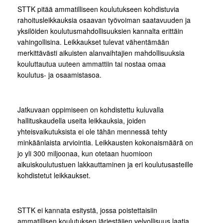
STTK pitää ammatilliseen koulutukseen kohdistuvia
rahoitusleikkauksia osaavan työvoiman saatavuuden ja
yksilöiden koulutusmahdollisuuksien kannalta erittäin
vahingollisina. Leikkaukset tulevat vähentämään
merkittävästi aikuisten alanvaihtajien mahdollisuuksia
kouluttautua uuteen ammattiin tai nostaa omaa
koulutus- ja osaamistasoa.
Jatkuvaan oppimiseen on kohdistettu kuluvalla
hallituskaudella useita leikkauksia, joiden
yhteisvaikutuksista ei ole tähän mennessä tehty
minkäänlaista arviointia. Leikkausten kokonaismäärä on
jo yli 300 miljoonaa, kun otetaan huomioon
aikuiskoulutustuen lakkauttaminen ja eri koulutusasteille
kohdistetut leikkaukset.
STTK ei kannata esitystä, jossa poistettaisiin
ammatillisen koulutuksen järjestäjien velvollisuus laatia