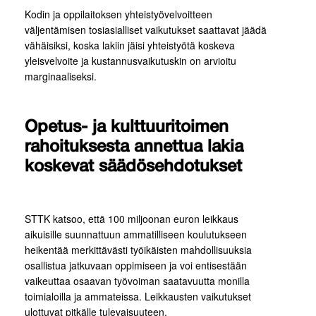
Kodin ja oppilaitoksen yhteistyövelvoitteen
väljentämisen tosiasialliset vaikutukset saattavat jäädä
vähäisiksi, koska lakiin jäisi yhteistyötä koskeva
yleisvelvoite ja kustannusvaikutuskin on arvioitu
marginaaliseksi.
Opetus- ja kulttuuritoimen
rahoituksesta annettua lakia
koskevat säädösehdotukset
STTK katsoo, että 100 miljoonan euron leikkaus
aikuisille suunnattuun ammatilliseen koulutukseen
heikentää merkittävästi työikäisten mahdollisuuksia
osallistua jatkuvaan oppimiseen ja voi entisestään
vaikeuttaa osaavan työvoiman saatavuutta monilla
toimialoilla ja ammateissa. Leikkausten vaikutukset
ulottuvat pitkälle tulevaisuuteen.