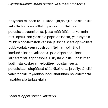
Opetussuunnitelmaan perustuva vuosisuunnitelma
Esityksen mukaan koulutuksen järjestäjiltä poistettaisiin
velvoite laatia vuosittain opetussuunnitelmaan
perustuva suunnitelma, jossa määrätään tarkemmin
mm. opetuksen yleisestä järjestämisestä, yhteistyöstä
muiden oppilaitosten kanssa ja itsenäisestä opiskelusta.
Lukiokoulutuksen vuosisuunnitelman voi nähdä
laadunhallinnan välineenä, joka ohjaa opetuksen
järjestämistä arjen tasolla. Esitystä vuosisuunnitelman
laatimista koskevan velvoitteen poistamisesta
perustellaan etupäässä säästökeinona, ja esitystä tulisi
vähintäänkin täydentää laadunhallinnan näkökulmasta
tapahtuvalla tarkastelulla.
Kodin ja oppilaitoksen yhteistyö