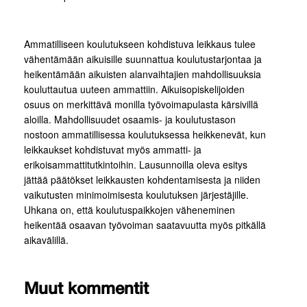
Ammatilliseen koulutukseen kohdistuva leikkaus tulee
vähentämään aikuisille suunnattua koulutustarjontaa ja
heikentämään aikuisten alanvaihtajien mahdollisuuksia
kouluttautua uuteen ammattiin. Aikuisopiskelijoiden
osuus on merkittävä monilla työvoimapulasta kärsivillä
aloilla. Mahdollisuudet osaamis- ja koulutustason
nostoon ammatillisessa koulutuksessa heikkenevät, kun
leikkaukset kohdistuvat myös ammatti- ja
erikoisammattitutkintoihin. Lausunnoilla oleva esitys
jättää päätökset leikkausten kohdentamisesta ja niiden
vaikutusten minimoimisesta koulutuksen järjestäjille.
Uhkana on, että koulutuspaikkojen väheneminen
heikentää osaavan työvoiman saatavuutta myös pitkällä
aikavälillä.
Muut kommentit