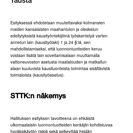
Tausta
Esityksessä ehdotetaan muutettavaksi kolmansien
maiden kansalaisten maahantulon ja oleskelun
edellytyksistä kausityöntekijöinä työskentelyä varten
annetun lain (kausityölaki) 1 ja 24 §:iä, sen
mahdollistamiseksi, että luonnontuotteiden keruu
voidaan lisätä lain soveltamisalaan muuttamalla
valtioneuvoston asetusta maatalouden ja matkailun
alaan kuuluvista kausiluonteista toimintaa sisältävistä
toimialoista (kausityöasetus).
STTK:n näkemys
Hallituksen esityksen tavoitteena on ehkäistä
ulkomaalaisiin luonnontuotteiden kerääjiin kohdistuvaa
hyväksikäytön riskiä sekä selkeyttää heidän