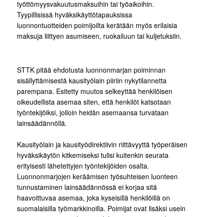
työttömyysvakuutusmaksuihin tai työaikoihin.
Tyypillisissä hyväksikäyttötapauksissa
luonnontuotteiden poimijoilta kerätään myös erilaisia
maksuja liittyen asumiseen, ruokailuun tai kuljetuksiin.
STTK pitää ehdotusta luonnonmarjan poiminnan
sisällyttämisestä kausityölain piiriin nykytilannetta
parempana. Esitetty muutos selkeyttää henkilöisen
oikeudellista asemaa siten, että henkilöt katsotaan
työntekijöiksi, jolloin heidän asemaansa turvataan
lainsäädännöllä.
Kausityölain ja kausityödirektiivin riittävyyttä työperäisen
hyväksikäytön kitkemiseksi tulisi kuitenkin seurata
erityisesti lähetettyjen työntekijöiden osalta.
Luonnonmarjojen keräämisen työsuhteisen luonteen
tunnustaminen lainsäädännössä ei korjaa sitä
haavoittuvaa asemaa, joka kyseisillä henkilöillä on
suomalaisilla työmarkkinoilla. Poimijat ovat lisäksi usein