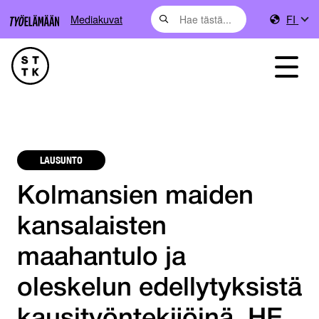
Mediakuvat
FI
LAUSUNTO
Kolmansien maiden
kansalaisten
maahantulo ja
oleskelun edellytyksistä