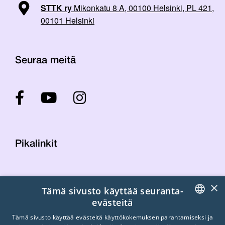
STTK ry
Mikonkatu 8 A, 00100 Helsinki, PL 421,
00101 Helsinki
Seuraa meitä
Pikalinkit
Yhteystiedot
×
Tämä sivusto käyttää seuranta-
Laskutustiedot
evästeitä
STTK:n kuvapankki
FINNISH
Tietosuojaseloste
Tämä sivusto käyttää evästeitä käyttökokemuksen parantamiseksi ja