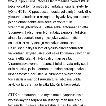
työ- ja riippuvuussuhteessa lähtömaansa työnvälittäjiin,
jotka voivat toimia myös työnantajatahona lähetetyille
työntekijöille. Riippuvuussuhteesta voi syntyä henkilöille
ylisuuria taloudellisia riskejä, tai hyväksikäyttötilanteita,
joiden ennaltaehkäisemiseksi valvonta tulisi
viranomaisyhteistyönä ulottaa sekä lähtömaahan että
Suomeen. Työsuhteen työnantajaosapuolen tulisikin
aina olla suomalainen yritys, joka vastaa myös
esimerkiksi rekrytointi ja matkakustannuksista.
Hallituksen esitys huomioi työsuojeluviranomaisen
valvontaan liittyvät vaikeudet sekä kotimaan valvonnan
osalta että rajat ylittävän valvonnan osalta.
Viranomaisvalvonnan resurssit tulisi turvata erityisesti
niillä alueilla, joille luonnontuotteiden kerääjiä hakeutuu
lupapäätösten perusteella. Viranomaisvalvonnan
tosiasiallisia mahdollisuuksia tulisi jatkossa voida
arvioida ja parantaa hyväksikäytön kitkemiseksi.
STTK huomauttaa, että myös muita työperusteista
hyväksikäyttöä torjuvia hallitusohjelman mukaisia
lainsäädäntötoimia tulisi edistää rinnan kausityölain