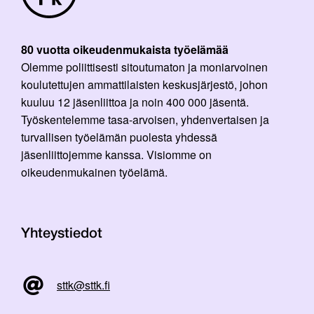
80 vuotta oikeudenmukaista työelämää
Olemme poliittisesti sitoutumaton ja moniarvoinen
koulutettujen ammattilaisten keskusjärjestö, johon
kuuluu 12 jäsenliittoa ja noin 400 000 jäsentä.
Työskentelemme tasa-arvoisen, yhdenvertaisen ja
turvallisen työelämän puolesta yhdessä
jäsenliittojemme kanssa. Visiomme on
oikeudenmukainen työelämä.
Yhteystiedot
sttk@sttk.fi