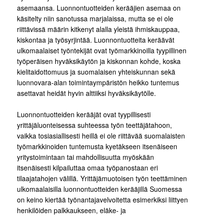
asemaansa. Luonnontuotteiden kerääjien asemaa on
käsitelty niin sanotussa marjalaissa, mutta se ei ole
riittävissä määrin kitkenyt alalla yleistä ihmiskauppaa,
kiskontaa ja työsyrjintää. Luonnontuotteita keräävät
ulkomaalaiset työntekijät ovat työmarkkinoilla tyypillinen
työperäisen hyväksikäytön ja kiskonnan kohde, koska
kielitaidottomuus ja suomalaisen yhteiskunnan sekä
luonnovara-alan toimintaympäristön heikko tuntemus
asettavat heidät hyvin alttiiksi hyväksikäytölle.
Luonnontuotteiden kerääjät ovat tyypillisesti
yrittäjäluonteisessa suhteessa työn teettäjätahoon,
vaikka tosiasiallisesti heillä ei ole riittävää suomalaisten
työmarkkinoiden tuntemusta kyetäkseen itsenäiseen
yritystoimintaan tai mahdollisuutta myöskään
itsenäisesti kilpailuttaa omaa työpanostaan eri
tilaajatahojen välillä. Yrittäjämuotoisen työn teettäminen
ulkomaalaisilla luonnontuotteiden kerääjillä Suomessa
on keino kiertää työnantajavelvoitetta esimerkiksi liittyen
henkilöiden palkkaukseen, eläke- ja