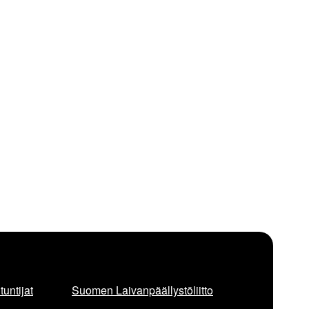
untijat
Suomen Laivanpäällystöliitto