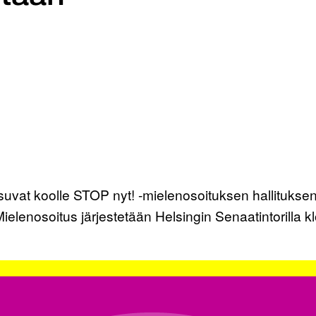
uvat koolle STOP nyt! -mielenosoituksen hallituksen
Mielenosoitus järjestetään Helsingin Senaatintorilla 