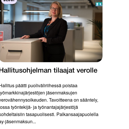
Hallitusohjelman tilaajat verolle
Hallitus päätti puoliväliriihessä poistaa
työmarkkinajärjestöjen jäsenmaksujen
verovähennysoikeuden. Tavoitteena on sääntely,
jossa työntekijä- ja työnantajajärjestöjä
kohdeltaisiin tasapuolisesti. Palkansaajapuolella
ay-jäsenmaksun...