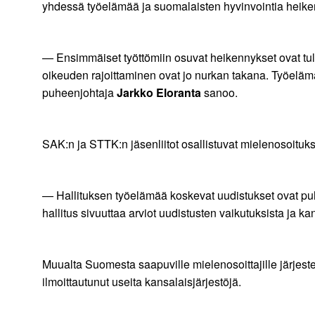
yhdessä työelämää ja suomalaisten hyvinvointia heikentä
— Ensimmäiset työttömiin osuvat heikennykset ovat tull
oikeuden rajoittaminen ovat jo nurkan takana. Työelä
puheenjohtaja
Jarkko Eloranta
sanoo.
SAK:n ja STTK:n jäsenliitot osallistuvat mielenosoitu
— Hallituksen työelämää koskevat uudistukset ovat puhta
hallitus sivuuttaa arviot uudistusten vaikutuksista ja 
Muualta Suomesta saapuville mielenosoittajille järjes
ilmoittautunut useita kansalaisjärjestöjä.