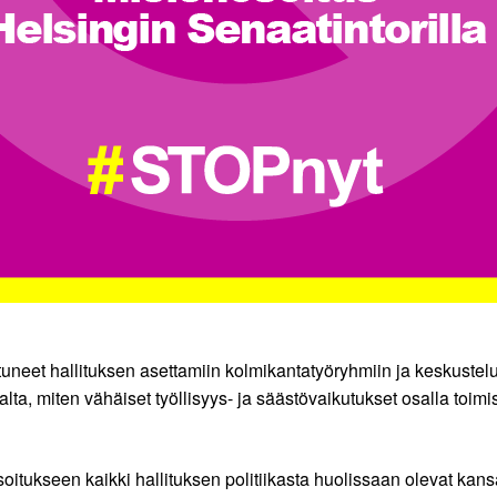
istuneet hallituksen asettamiin kolmikantatyöryhmiin ja keskuste
alta, miten vähäiset työllisyys- ja säästövaikutukset osalla toimi
seen kaikki hallituksen politiikasta huolissaan olevat kansalai