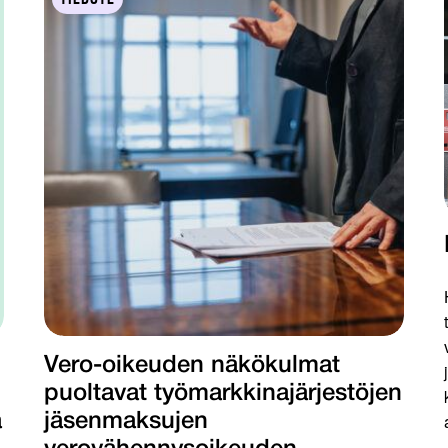
Vero-oikeuden näkökulmat
puoltavat työmarkkinajärjestöjen
a
jäsenmaksujen