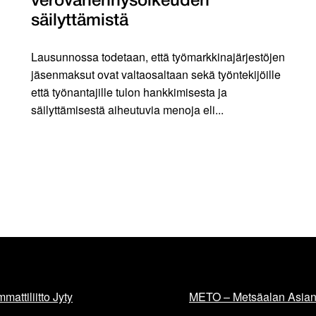
verovähennysoikeuden
säilyttämistä
Lausunnossa todetaan, että työmarkkinajärjestöjen
jäsenmaksut ovat valtaosaltaan sekä työntekijöille
että työnantajille tulon hankkimisesta ja
säilyttämisestä aiheutuvia menoja eli...
mattiliitto Jyty
METO – Metsäalan Asiant