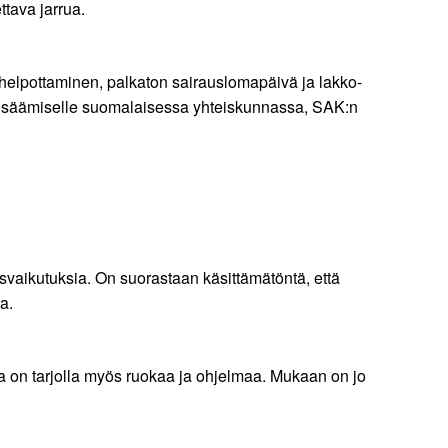
ttava jarrua.
 helpottaminen, palkaton sairauslomapäivä ja lakko-
 lisäämiselle suomalaisessa yhteiskunnassa, SAK:n
usvaikutuksia. On suorastaan käsittämätöntä, että
a.
a on tarjolla myös ruokaa ja ohjelmaa. Mukaan on jo