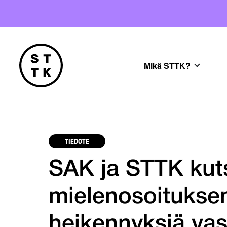
Mikä STTK?
TIEDOTE
SAK ja STTK kut
mielenosoituksen
heikennyksiä va