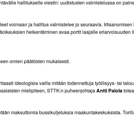
välle hallitukselle viestin: uudistusten valmistelussa on paine
eet voimaan ja hallitus valmistelee jo seuraavia. Irtisanomisen
mäoikeuksien heikentäminen avaa portit laajalle eriarvoisuuden
kseen omien päätösten mukaisesti.
asti ideologisia vailla mitään todennettuja työllisyys- tai talo
kansalaisten mielipiteen, STTK:n puheenjohtaja
Antti Palola
totea
tetään maksuttomia bussikuljetuksia maakuntakeskuksista. Torill