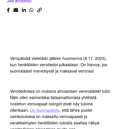
Jaa artikkeli:
Veropäivää vietetään jälleen huomenna (8.11. 2023),
kun henkilöiden verotiedot julkaistaan. On hienoa, jos
suomalaiset menestyvät ja maksavat veronsa!
Verotiedoissa on mukana ainoastaan
veronalaiset
tulot.
Näin ollen esimerkiksi listaamattomista yhtiöistä
nostetun verovapaat osingot eivät näy tuloina
ollenkaan.
On huomautettu
, että lähes puolet
osinkotuloista on maksettu verovapaasti ja
varakkaimpien henkilöiden tuloista saattaa näkyä