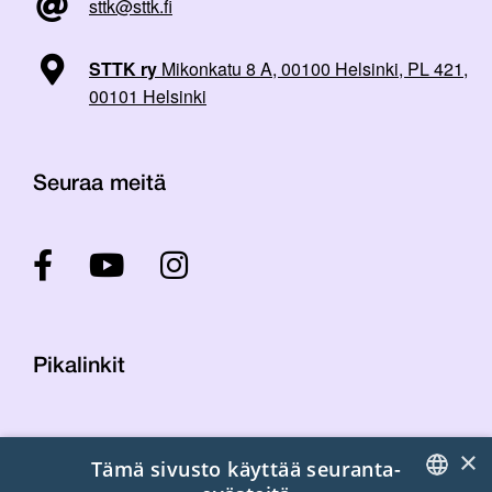
sttk@sttk.fi
STTK ry
Mikonkatu 8 A, 00100 Helsinki, PL 421,
00101 Helsinki
Seuraa meitä
Pikalinkit
Yhteystiedot
×
Tämä sivusto käyttää seuranta-
Laskutustiedot