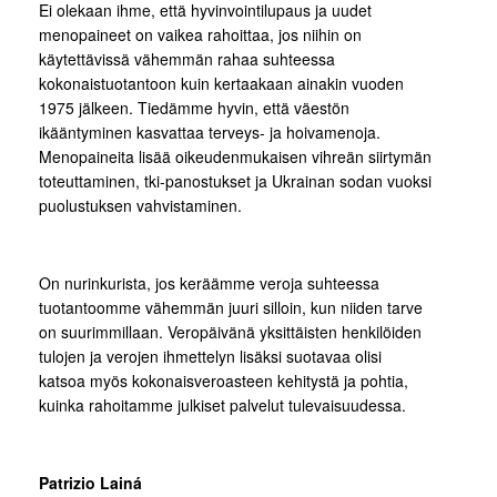
Ei olekaan ihme, että hyvinvointilupaus ja uudet
menopaineet on vaikea rahoittaa, jos niihin on
käytettävissä vähemmän rahaa suhteessa
kokonaistuotantoon kuin kertaakaan ainakin vuoden
1975 jälkeen. Tiedämme hyvin, että väestön
ikääntyminen kasvattaa terveys- ja hoivamenoja.
Menopaineita lisää oikeudenmukaisen vihreän siirtymän
toteuttaminen, tki-panostukset ja Ukrainan sodan vuoksi
puolustuksen vahvistaminen.
On nurinkurista, jos keräämme veroja suhteessa
tuotantoomme vähemmän juuri silloin, kun niiden tarve
on suurimmillaan. Veropäivänä yksittäisten henkilöiden
tulojen ja verojen ihmettelyn lisäksi suotavaa olisi
katsoa myös kokonaisveroasteen kehitystä ja pohtia,
kuinka rahoitamme julkiset palvelut tulevaisuudessa.
Patrizio Lainá