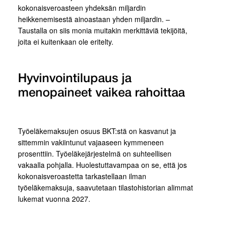
kokonaisveroasteen yhdeksän miljardin
heikkenemisestä ainoastaan yhden miljardin. –
Taustalla on siis monia muitakin merkittäviä tekijöitä,
joita ei kuitenkaan ole eritelty.
Hyvinvointilupaus ja
menopaineet vaikea rahoittaa
Työeläkemaksujen osuus BKT:stä on kasvanut ja
sittemmin vakiintunut vajaaseen kymmeneen
prosenttiin. Työeläkejärjestelmä on suhteellisen
vakaalla pohjalla. Huolestuttavampaa on se, että jos
kokonaisveroastetta tarkastellaan ilman
työeläkemaksuja, saavutetaan tilastohistorian alimmat
lukemat vuonna 2027.