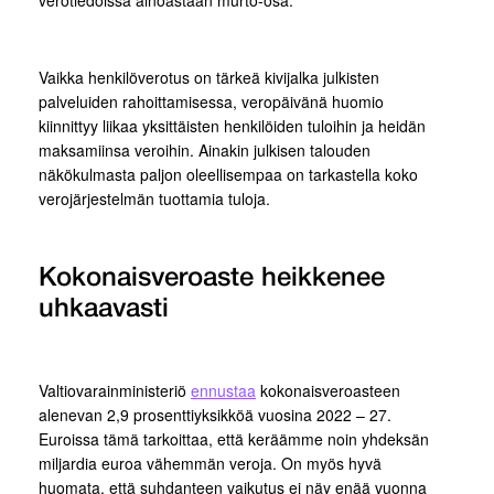
verotiedoissa ainoastaan murto-osa.
Vaikka henkilöverotus on tärkeä kivijalka julkisten
palveluiden rahoittamisessa, veropäivänä huomio
kiinnittyy liikaa yksittäisten henkilöiden tuloihin ja heidän
maksamiinsa veroihin. Ainakin julkisen talouden
näkökulmasta paljon oleellisempaa on tarkastella koko
verojärjestelmän tuottamia tuloja.
Kokonaisveroaste heikkenee
uhkaavasti
Valtiovarainministeriö
ennustaa
kokonaisveroasteen
alenevan 2,9 prosenttiyksikköä vuosina 2022 – 27.
Euroissa tämä tarkoittaa, että keräämme noin yhdeksän
miljardia euroa vähemmän veroja. On myös hyvä
huomata, että suhdanteen vaikutus ei näy enää vuonna