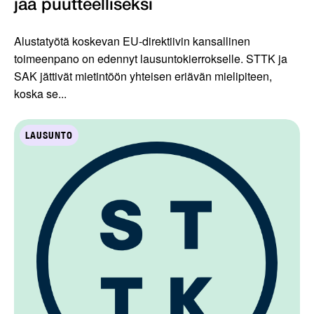
jää puutteelliseksi
Alustatyötä koskevan EU-direktiivin kansallinen
toimeenpano on edennyt lausuntokierrokselle. STTK ja
SAK jättivät mietintöön yhteisen eriävän mielipiteen,
koska se...
LAUSUNTO