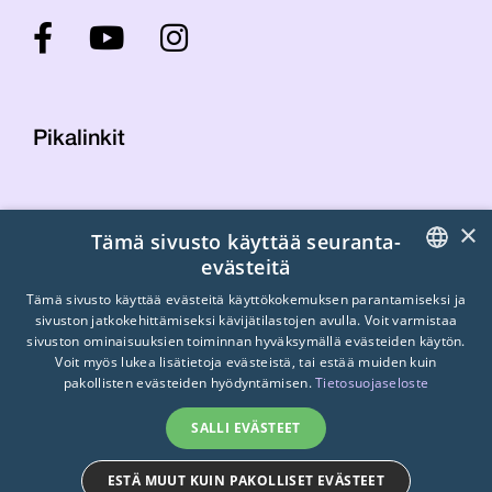
Pikalinkit
Yhteystiedot
×
Tämä sivusto käyttää seuranta-
Laskutustiedot
evästeitä
STTK:n kuvapankki
FINNISH
Tietosuojaseloste
Tämä sivusto käyttää evästeitä käyttökokemuksen parantamiseksi ja
sivuston jatkokehittämiseksi kävijätilastojen avulla. Voit varmistaa
Turvallisemman tilan periaatteet
ENGLISH
sivuston ominaisuuksien toiminnan hyväksymällä evästeiden käytön.
Voit myös lukea lisätietoja evästeistä, tai estää muiden kuin
SWEDISH
pakollisten evästeiden hyödyntämisen.
Tietosuojaseloste
SALLI EVÄSTEET
ESTÄ MUUT KUIN PAKOLLISET EVÄSTEET
© 2026
STTK.
Made with ❤ by
Avoin.Systems