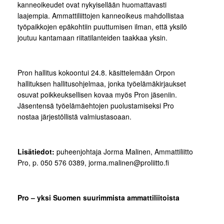
kanneoikeudet ovat nykyisellään huomattavasti
laajempia. Ammattiliittojen kanneoikeus mahdollistaa
työpaikkojen epäkohtiin puuttumisen ilman, että yksilö
joutuu kantamaan riitatilanteiden taakkaa yksin.
Pron hallitus kokoontui 24.8. käsittelemään Orpon
hallituksen hallitusohjelmaa, jonka työelämäkirjaukset
osuvat poikkeuksellisen kovaa myös Pron jäseniin.
Jäsentensä työelämäehtojen puolustamiseksi Pro
nostaa järjestöllistä valmiustasoaan.
Lisätiedot:
puheenjohtaja Jorma Malinen, Ammattiliitto
Pro, p. 050 576 0389, jorma.malinen@proliitto.fi
Pro – yksi Suomen suurimmista ammattiliitoista