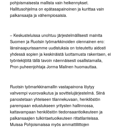
pohjoismaisesta mallista vain heikennykset.
Hallitusohjelma on epätasapainoinen ja kurittaa vain
palkansaajia ja vähempiosaisia.
– Keskusteluissa unohtuu järjestelmällisesti mainita
Suomen ja Ruotsin työmarkkinoiden olennainen ero:
länsinaapurissamme uudistuksia on toteutettu aidosti
yhdessä sopien ja keskinäistä luottamusta rakentaen, ei
työntekijöitä tällä tavoin näennäisesti osallistamalla,
Pron puheenjohtaja Jorma Malinen huomauttaa.
Ruotsin työmarkkinamallin vastapainona löytyy
vahvempi vuorovaikutus ja sovittelujärjestelmä. Siinä
panostetaan yhteiseen tilannekuvaan, henkilöstön
parempaan edustukseen yritysten hallinnossa,
kattavampaan henkilöstön tiedonsaantioikeuteen ja
palkansaajien tulkintaetuoikeuteen riitatilanteissa.
Muissa Pohjoismaissa myös ammattiliittojen