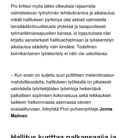
Pro kritisoi myös lakko-oikeuksia rajaamista
valmistelevan työryhmän tehtävänantoa ja aikataulua:
mikäli hallituksen pyrkimys olisi aidosti valmistella
lainsäädäntöuudistusta yhdessä ja tasapuolisesti
työmarkkinaosapuolten kanssa, ei lopputulosta olisi
kirjattu sanatarkasti hallitusohjelmaan ja työskentelyn
aikataulua säädetty näin kireäksi. Todellinen
kolmikantainen työskentely ei näin ole uskottavaa.
– Kun ensin on suljettu suut poliittisen mielenilmaisun
mahdollisuudelta, hallituksen työlistalla on pikaisesti
valmistella työntekijöiden työehtoja heikentävä
paikallisen sopimisen kokonaisuus sekä leikkaukset
kaikkein heikommassa asemassa olevien
sosiaaliturvaan, kiteyttää Pron puheenjohtaja
Jorma
Malinen
.