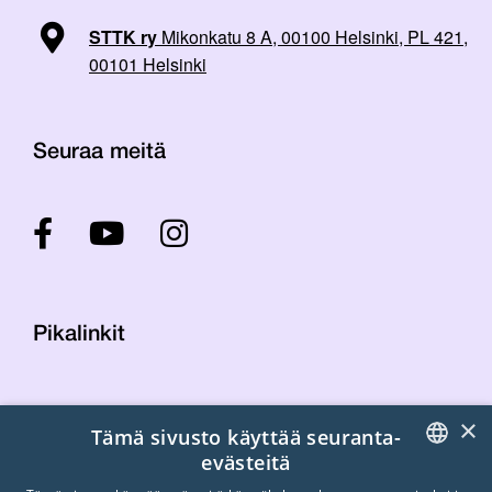
STTK ry
Mikonkatu 8 A, 00100 Helsinki, PL 421,
00101 Helsinki
Seuraa meitä
Pikalinkit
Yhteystiedot
×
Tämä sivusto käyttää seuranta-
Laskutustiedot
evästeitä
STTK:n kuvapankki
FINNISH