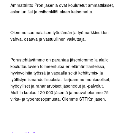
Ammattiliitto Pron jäseniä ovat koulutetut ammattilaiset,
asiantuntijat ja esihenkilöt alaan katsomatta.
Olemme suomalaisen työelämän ja työmarkkinoiden
vahva, osaava ja vastuullinen vaikuttaja.
Perustehtävämme on parantaa jäsentemme ja alalle
kouluttautuvien toimeentuloa eri elämäntilanteissa,
hyvinvointia työssä ja vapaalla sekä kehittymis- ja
työllistymismahdollisuuksia. Tarjoamme monipuoliset,
hyödylliset ja rahanarvoiset jäsenedut ja -palvelut.
Meihin kuuluu 120 000 jäsentä ja neuvottelemme 75
virka- ja työehtosopimusta. Olemme STTK:n jäsen.