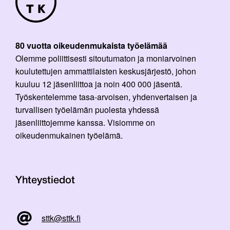
80 vuotta oikeudenmukaista työelämää
Olemme poliittisesti sitoutumaton ja moniarvoinen
koulutettujen ammattilaisten keskusjärjestö, johon
kuuluu 12 jäsenliittoa ja noin 400 000 jäsentä.
Työskentelemme tasa-arvoisen, yhdenvertaisen ja
turvallisen työelämän puolesta yhdessä
jäsenliittojemme kanssa. Visiomme on
oikeudenmukainen työelämä.
Yhteystiedot
sttk@sttk.fi