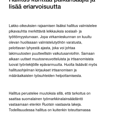
Hallitus kurittaa palkansaajia ja
lisää eriarvoisuutta
Lakko-oikeuksien rajaamisen lisäksi hallitus valmistelee
pikavauhtia merkittäviä leikkauksia sosiaali- ja
työttömyysturvaan. Jopa virkamieskunnan on kuultu
olevan huolissaan valmistelutyöhön varatusta,
pelottavan lyhyestä ajasta, joka voi johtaa
lakimuutosten puutteellisiin vaikutusarvioihin. Samaan
aikaan uutiset muutosneuvotteluista ja irtisanomisista
luovat työntekijöille epävarmuutta. Huolta lisäävät myös
hallitusohjelman kirjaukset irtisanomisen ja
määräaikaisten työsuhteiden helpottamisesta.
Hallitus perustelee muutoksia sillä, että tarkoitus on
saattaa suomalainen työmarkkinalainsäädäntö
vastaamaan etenkin Ruotsin vastaavia lakeja.
Todellisuudessa hallitus on kuitenkin toteuttamassa