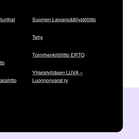
untijat
Suomen Laivanpäällystöliitto
Tehy
Toimihenkilöliitto ERTO
to
Yhteistyöjäsen LUVA –
jaliitto
Luonnonvarat ry