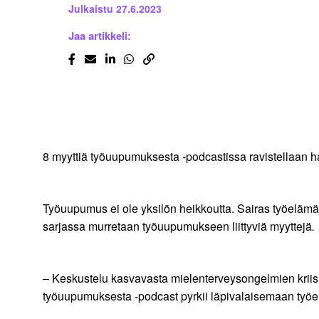
Julkaistu
27.6.2023
Jaa artikkeli:
8 myyttiä työuupumuksesta -podcastissa ravistellaan ha
Työuupumus ei ole yksilön heikkoutta. Sairas työelämä
sarjassa murretaan työuupumukseen liittyviä myyttejä
.
– Keskustelu kasvavasta mielenterveysongelmien kriisin
työuupumuksesta -podcast pyrkii läpivalaisemaan työel