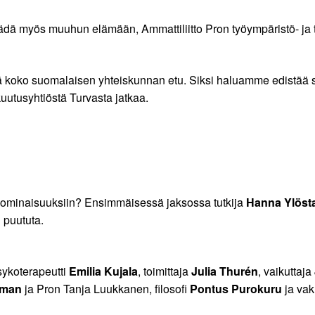
jäädä myös muuhun elämään, Ammattiliitto Pron työympäristö- ja 
 koko suomalaisen yhteiskunnan etu. Siksi haluamme edistää sitä
utusyhtiöstä Turvasta jatkaa.
n ominaisuuksiin? Ensimmäisessä jaksossa tutkija
Hanna Ylöst
i puututa.
psykoterapeutti
Emilia Kujala
, toimittaja
Julia Thurén
, vaikuttaja
iman
ja Pron Tanja Luukkanen, filosofi
Pontus Purokuru
ja vak