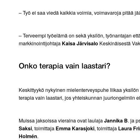
– Työ ei saa viedä kaikkia voimia, voimavaroja pitää 
– Terveempi työelämä on sekä yksilön, työnantajan että
markkinointijohtaja
Kaisa Järvisalo
Keskinäisestä Vaku
Onko terapia vain laastari?
Keskittyykö nykyinen mielenterveyspuhe liikaa yksilö
terapia vain laastari, jos yhteiskunnan juuriongelmiin e
Muissa jaksoissa vieraina ovat laulaja
Jannika B
. ja 
Saksi
, toimittaja
Emma Karasjoki
, toimittaja
Laura Fr
Holmén
.