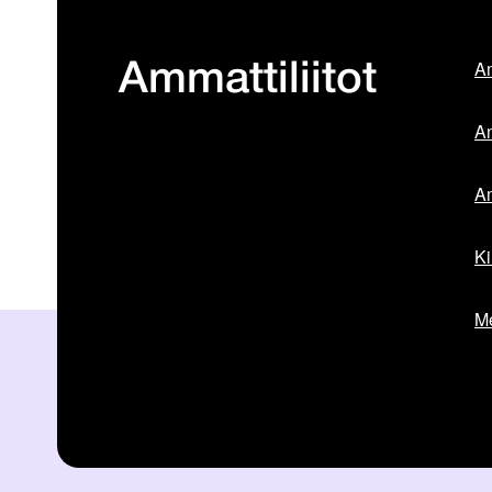
Am
Ammattiliitot
Am
Am
Ki
Me