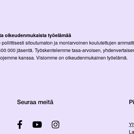
ta oikeudenmukaista työelämää
oliittisesti sitoutumaton ja moniarvoinen koulutettujen ammattil
 400 000 jäsentä. Työskentelemme tasa-arvoisen, yhdenvertaisen
ittojemme kanssa. Visiomme on oikeudenmukainen työelämä.
Seuraa meitä
Pi
Yh
La