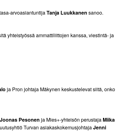
tasa-arvoasiantuntija
Tanja Luukkanen
sanoo.
 yhteistyössä ammattiliittojen kanssa, viestintä- ja
alo
ja Pron johtaja Mäkynen keskustelevat siitä, onko
Joonas Pesonen
ja Mies+-yhteisön perustaja
Miika
uutusyhtiö Turvan asiakaskokemusjohtaja
Jenni