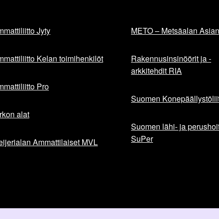
mattiliitto Jyty
METO – Metsäalan Asiant
mattiliitto Kelan toimihenkilöt
Rakennusinsinöörit ja -
arkkitehdit RIA
mattiliitto Pro
Suomen Konepäällystöliit
rkon alat
Suomen lähi- ja perushoita
SuPer
ijerialan Ammattilaiset MVL