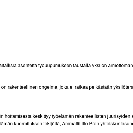
itallisia asenteita työuupumuksen taustalla yksilön armottoman
 on rakenteellinen ongelma, joka ei ratkea pelkästään yksilöt
 hoitamisesta keskittyy työelämän rakenteellisten juurisyiden 
ämän kuormituksen tekijöitä, Ammattiliitto Pron yhteiskuntasu