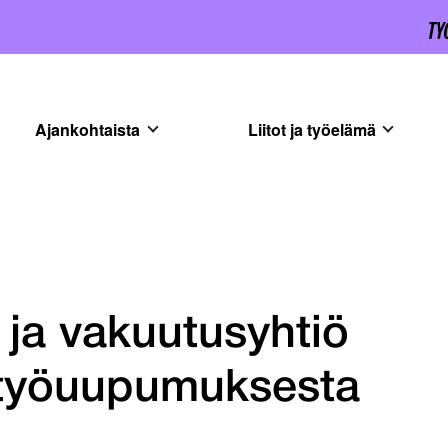
Ajankohtaista
Liitot ja työelämä
 ja vakuutusyhtiö
ä työuupumuksesta