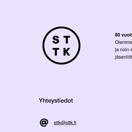
80 vuot
Olemme p
ja noin
jäsenli
Yhteystiedot
sttk@sttk.fi