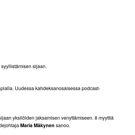
 syyllistämisen sijaan.
erapialla. Uudessa kahdeksanosaisessa podcast-
sijaan yksilöiden jaksamisen venyttämiseen. 8 myyttiä
hdejohtaja
Maria Mäkynen
sanoo.