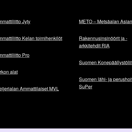
mattiliitto Jyty
METO – Metsäalan Asiant
mattiliitto Kelan toimihenkilöt
Rakennusinsinöörit ja -
arkkitehdit RIA
mattiliitto Pro
Suomen Konepäällystöliit
rkon alat
Suomen lähi- ja perushoita
SuPer
ijerialan Ammattilaiset MVL