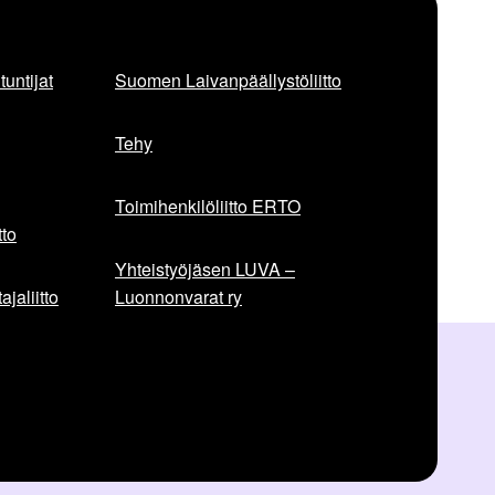
untijat
Suomen Laivanpäällystöliitto
Tehy
Toimihenkilöliitto ERTO
to
Yhteistyöjäsen LUVA –
jaliitto
Luonnonvarat ry