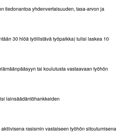
on tiedonantoa yhdenvertaisuuden, tasa-arvon ja
ään 30 hlöä työllistävä työpaikka) tulisi laskea 10
yöelämäänpääsyyn tai koulutusta vastaavaan työhön
lisi lainsäädäntöhankkeiden
 aktiivisena rasismin vastaiseen työhön sitoutumisena