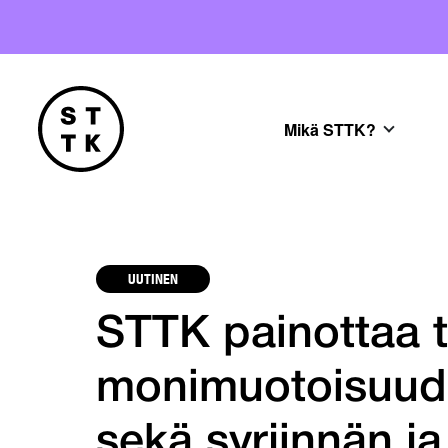
Mikä STTK?
UUTINEN
STTK painottaa 
monimuotoisuude
sekä syrjinnän ja