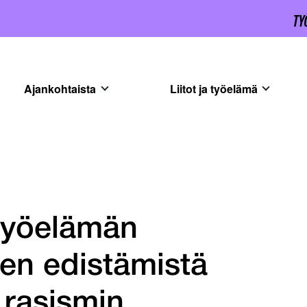
Ajankohtaista
Liitot ja työelämä
työelämän
n edistämistä
 rasismin