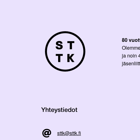
80 vuot
Olemme p
ja noin
jäsenli
Yhteystiedot
sttk@sttk.fi