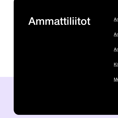
Am
Ammattiliitot
Am
Am
Ki
Me