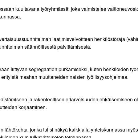
ssaan kuultavana työryhmässä, joka valmistelee valtioneuvost
kunnassa.
rtaisuussuunnitelman laatimisvelvoitteen henkilöstöraja (vähint
unnitelman säännöllisestä päivittämisestä.
rään liittyvän segregaation purkamiseksi, kuten henkilöiden t
t erityistä maahan muuttaneiden naisten työllisyysohjelmaa.
distämiseen ja rakenteellisen eriarvoisuuden ehkäisemiseen o
uutteiden korjaaminen.
 lähtökohta, jonka tulisi näkyä kaikkialla yhteiskunnassa myös
kilöiden kuin julkisyhteisöjen toiminnassa.