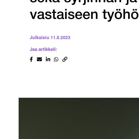
vastaiseen työhö
Julkaistu
11.8.2023
Jaa artikkeli: