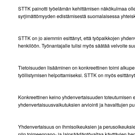
STTK painotti työelämän kehittämisen näkökulmaa olle
syrjimättömyyden edistämisestä suomalaisessa yhteis
STTK on jo aiemmin esittänyt, että työpaikkojen yhdenve
henkilöön. Työnantajalle tulisi myös säätää velvoite su
Tietoisuuden lisääminen on konkreettinen toimi alkupe
työllistymisen helpottamiseksi. STTK on myös esittäny
Konkreettinen keino yhdenvertaisuuden toteutumisen e
yhdenvertaisuusvaikutuksien arviointi ja havaittujen p
Yhdenvertaisuus on ihmisoikeuksien ja perusoikeuksien
niin toimeenpano- ja lainsäädäntövaltaa käyttävien hen