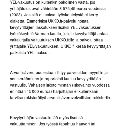
YEL-vakuutus on kuitenkin pakollinen vasta, jos
yrittäjätulos ovat vähintään 8 575,45 euroa vuodessa
(2023). Jos sitä ei maksa, työskentelystä ei kerry
eläkettä. Esimerkiksi UKKO.fi-palvelu hoitaa
kevytyrittäjien laskutuksen lisäksi YEL-vakuutuksen
työeläkeyhtiö Varman kautta, jolloin kevytyrittäjä antaa
valtakirjalla valtuutuksen UKKO.fi:lle ja palvelu ottaa
yrittäjälle YEL-vakuutuksen. UKKO.fi kerää kevytyrittäjän
palkoista YEL-maksut.
Arvonlisävero puolestaan liittyy palveluiden myyntiin ja
sen kerääminen ja raportointi kuuluu kevytyrittäjän
vastuulle. Vähäisen liiketoiminnan (liikevaihto vuodessa
enintään 15 000 euroa) harjoittajan ei kuitenkaan
tarvitse rekisteröityä arvonlisäverovelvollisten rekisteriin
Kevytyrittäjän vastuulle jää myös itsensä
vakuuttaminen. Jos työssä tapahtuu haaveri tai