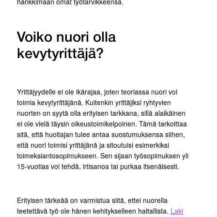
hankkimaan omat työtarvikkeensa.
Voiko nuori olla
kevytyrittäjä?
Yrittäjyydelle ei ole ikärajaa, joten teoriassa nuori voi
toimia kevytyrittäjänä. Kuitenkin yrittäjiksi ryhtyvien
nuorten on syytä olla erityisen tarkkana, sillä alaikäinen
ei ole vielä täysin oikeustoimikelpoinen. Tämä tarkoittaa
sitä, että huoltajan tulee antaa suostumuksensa siihen,
että nuori toimisi yrittäjänä ja sitoutuisi esimerkiksi
toimeksiantosopimukseen. Sen sijaan työsopimuksen yli
15-vuotias voi tehdä, irtisanoa tai purkaa itsenäisesti.
Erityisen tärkeää on varmistua siitä, ettei nuorella
teetettävä työ ole hänen kehitykselleen haitallista.
Laki