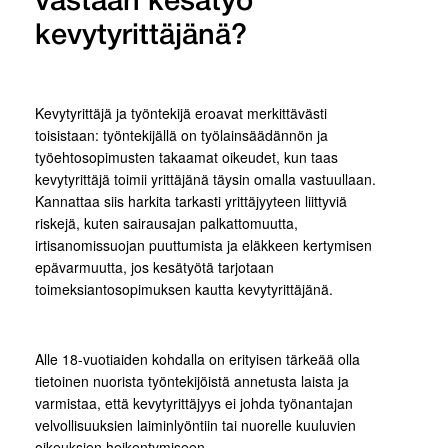
vastaan kesätyö
kevytyrittäjänä?
Kevytyrittäjä ja työntekijä eroavat merkittävästi
toisistaan: työntekijällä on työlainsäädännön ja
työehtosopimusten takaamat oikeudet, kun taas
kevytyrittäjä toimii yrittäjänä täysin omalla vastuullaan.
Kannattaa siis harkita tarkasti yrittäjyyteen liittyviä
riskejä, kuten sairausajan palkattomuutta,
irtisanomissuojan puuttumista ja eläkkeen kertymisen
epävarmuutta, jos kesätyötä tarjotaan
toimeksiantosopimuksen kautta kevytyrittäjänä.
Alle 18-vuotiaiden kohdalla on erityisen tärkeää olla
tietoinen nuorista työntekijöistä annetusta laista ja
varmistaa, että kevytyrittäjyys ei johda työnantajan
velvollisuuksien laiminlyöntiin tai nuorelle kuuluvien
oikeuksien heikentymiseen.