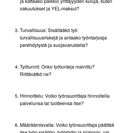
ja kattaako palkkio yrittäjyyden kuluja, kuten
vakuutukset ja YEL-maksut?
Turvallisuus: Sisältääkö työ
turvallisuusriskejä ja antaako työntarjoaja
perehdytystä ja suojavarusteita?
Työtunnit: Onko työtunteja mainittu?
Riittävätkö ne?
Hinnoittelu: Voiko työnsuorittaja hinnoitella
palvelunsa tai tuotteensa itse?
Määräämisvalta: Voiko työnsuorittaja päättää
itse työn sisällön, työtahdin ja sijainnin, vai