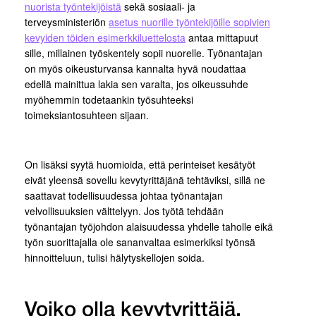
nuorista työntekijöistä
sekä sosiaali- ja
terveysministeriön
asetus nuorille työntekijöille sopivien
kevyiden töiden esimerkkiluettelosta
antaa mittapuut
sille, millainen työskentely sopii nuorelle. Työnantajan
on myös oikeusturvansa kannalta hyvä noudattaa
edellä mainittua lakia sen varalta, jos oikeussuhde
myöhemmin todetaankin työsuhteeksi
toimeksiantosuhteen sijaan.
On lisäksi syytä huomioida, että perinteiset kesätyöt
eivät yleensä sovellu kevytyrittäjänä tehtäviksi, sillä ne
saattavat todellisuudessa johtaa työnantajan
velvollisuuksien välttelyyn. Jos työtä tehdään
työnantajan työjohdon alaisuudessa yhdelle taholle eikä
työn suorittajalla ole sananvaltaa esimerkiksi työnsä
hinnoitteluun, tulisi hälytyskellojen soida.
Voiko olla kevytyrittäjä,