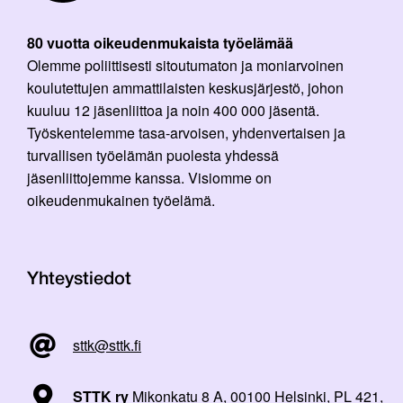
80 vuotta oikeudenmukaista työelämää
Olemme poliittisesti sitoutumaton ja moniarvoinen
koulutettujen ammattilaisten keskusjärjestö, johon
kuuluu 12 jäsenliittoa ja noin 400 000 jäsentä.
Työskentelemme tasa-arvoisen, yhdenvertaisen ja
turvallisen työelämän puolesta yhdessä
jäsenliittojemme kanssa. Visiomme on
oikeudenmukainen työelämä.
Yhteystiedot
sttk@sttk.fi
STTK ry
Mikonkatu 8 A, 00100 Helsinki, PL 421,