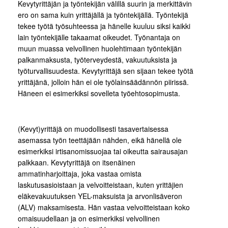
Kevytyrittäjän ja työntekijän välillä suurin ja merkittävin
ero on sama kuin yrittäjällä ja työntekijällä. Työntekijä
tekee työtä työsuhteessa ja hänelle kuuluu siksi kaikki
lain työntekijälle takaamat oikeudet. Työnantaja on
muun muassa velvollinen huolehtimaan työntekijän
palkanmaksusta, työterveydestä, vakuutuksista ja
työturvallisuudesta. Kevytyrittäjä sen sijaan tekee työtä
yrittäjänä, jolloin hän ei ole työlainsäädännön piirissä.
Häneen ei esimerkiksi sovelleta työehtosopimusta.
(Kevyt)yrittäjä on muodollisesti tasavertaisessa
asemassa työn teettäjään nähden, eikä hänellä ole
esimerkiksi irtisanomissuojaa tai oikeutta sairausajan
palkkaan. Kevytyrittäjä on itsenäinen
ammatinharjoittaja, joka vastaa omista
laskutusasioistaan ja velvoitteistaan, kuten yrittäjien
eläkevakuutuksen YEL-maksuista ja arvonlisäveron
(ALV) maksamisesta. Hän vastaa velvoitteistaan koko
omaisuudellaan ja on esimerkiksi velvollinen