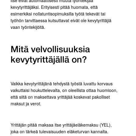
itse eivät automaattisesti muuta työntekijää
kevytyrittäjäksi. Erityisesti pitää huomata, että
esimerkiksi nollatuntisopimuksilla työtä tekevät tai
työhön tarvittaessa kutsuttavat eivät ole kevytyrittäjiä
vaan työntekijöitä.
Mitä velvollisuuksia
kevytyrittäjällä on?
Vaikka kevytyrittäjänä tehdystä työstä luvattu korvaus
vaikuttaisi houkuttelevalta, on oleellista ottaa huomioon,
että siitä on maksettava yrittäjää koskevat pakolliset
maksut ja verot.
Yrittäjän pitää maksaa itse yrittäjäeläkemaksu (YEL),
joka on tärkeä tulevaisuuden eläketurvan kannalta.