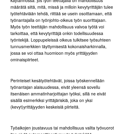
käytännössä: jos työn teettäjällä on mahdollisuus
määrätä siitä, mitä, missä ja milloin kevytyrittäjän tulee
työtehtäviään tehdä, riittää se usein osoittamaan, että
työnantajalla on työnjohto-oikeus työn suorittajaan.
Myös työn teettäjän mahdollisuus valvoa työtä voi
tarkoittaa, että kevytyrittäjä onkin todellisuudessa
työntekijä. Loppupeleissä oikeus tulkitsee työsuhteen
tunnusmerkkien täyttymisestä kokonaisharkinnalla,
jossa se voi ottaa huomioon myös yrittäjyyden
ominaispiirteet.
Perinteiset kesätyötehtävät, joissa työskennellään
työnantajan alaisuudessa, eivät yleensä sovellu
itsenäisen ammatinharjoittajan työksi, sillä ne eivät
sisällä esimerkiksi yrittäjäriskiä, joka on yksi
(kevyt)yrittäjyyden keskeisiä piirteitä.
Työaikojen joustavuus tai mahdollisuus valita työvuorot