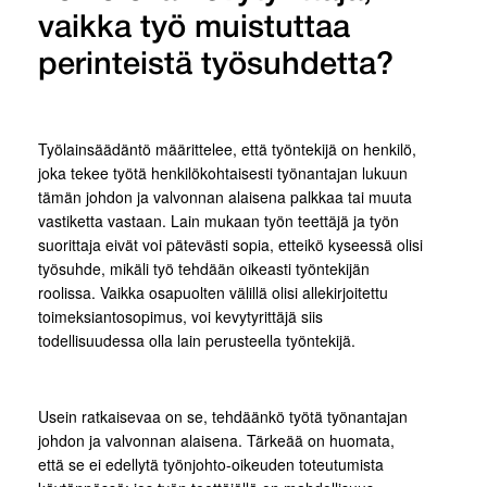
vaikka työ muistuttaa
perinteistä työsuhdetta?
Työlainsäädäntö määrittelee, että työntekijä on henkilö,
joka tekee työtä henkilökohtaisesti työnantajan lukuun
tämän johdon ja valvonnan alaisena palkkaa tai muuta
vastiketta vastaan. Lain mukaan työn teettäjä ja työn
suorittaja eivät voi pätevästi sopia, etteikö kyseessä olisi
työsuhde, mikäli työ tehdään oikeasti työntekijän
roolissa. Vaikka osapuolten välillä olisi allekirjoitettu
toimeksiantosopimus, voi kevytyrittäjä siis
todellisuudessa olla lain perusteella työntekijä.
Usein ratkaisevaa on se, tehdäänkö työtä työnantajan
johdon ja valvonnan alaisena. Tärkeää on huomata,
että se ei edellytä työnjohto-oikeuden toteutumista