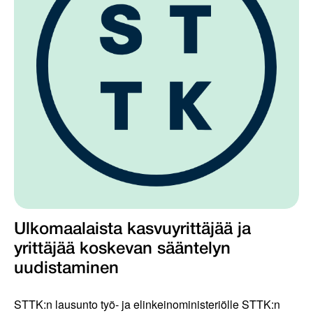
Ulkomaalaista kasvuyrittäjää ja
yrittäjää koskevan sääntelyn
uudistaminen
STTK:n lausunto työ- ja elinkeinoministeriölle STTK:n