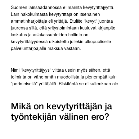
Suomen lainsäädännössä ei mainita kevytyrittäjyyttä.
Lain näkökulmasta kevytyrittäjä on itsenäinen
ammatinharjoittaja eli yrittäjä. Etuliite ”kevyt” juontaa
juurensa siitä, että yritystoimintaan kuuluvat kirjanpito,
laskutus ja asiakassuhteiden hallinta on
kevytyrittäjyydessä ulkoistettu jollekin ulkopuoliselle
palveluntarjoajalle maksua vastaan.
Nimi ”kevytyrittäjyys” viittaa usein myös siihen, että
toiminta on vähemmän muodollista ja pienempää kuin
”perinteisellä” yrittäjällä. Riskitöntä se ei kuitenkaan ole.
Mikä on kevytyrittäjän ja
työntekijän välinen ero?