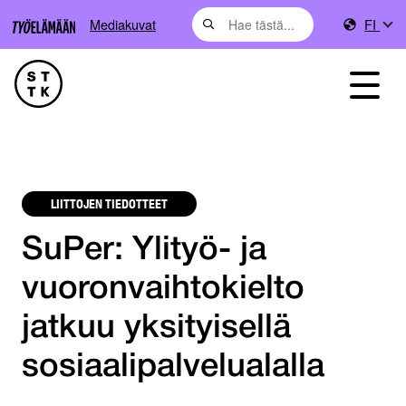
Mediakuvat
FI
LIITTOJEN TIEDOTTEET
SuPer: Ylityö- ja
vuoronvaihtokielto
jatkuu yksityisellä
sosiaalipalvelualalla