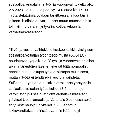
sosiaalipalvelualalla. Ylityö- ja vuoronvaihtokielto alkoi
2.5.2023 klo 13.00 ja päättyy 14.6.2023 klo 15.00.
Työtaistelutoimia voidaan tarvittaessa jatkaa tämän
jälkeen. Kiellolla on vaikutuksia muun muassa alalla
toimiviin hoiva-alan yrityksiin, kotipalveluun ja
varhaiskasvatukseen.
Ylityö- ja vuoronvaihtokielto koskee kaikkia yksityisen
sosiaalipalvelualan työehtosopimusta (SOSTES)
noudattavia työpaikkoja. Ylityö- ja vuoronvaihtokiellon
aikana järjestöjen jäsenet tekevät töitä normaalisti
ennalta suunniteltujen työvuorolistojen mukaisesti,
mutta ylityötä ei tehdä eikä vuoroja vaihdeta.
SuPer on myös antanut lakkovaroituksia yksityiselle
sosiaalipalvelualan työpaikoille. 16.5. annettujen
varoitusten piirissä ovat tietyt varhaiskasvatuksen
yritykset Uudellamaalla ja Varsinais-Suomessa sekä
tietyt lastensuojelun yksiköt. 17.5. annetun
lakkovaroituksen piirissä ovat niin ikään tietyt