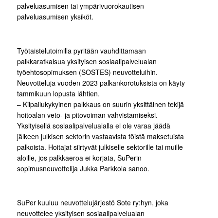
palveluasumisen tai ympärivuorokautisen
palveluasumisen yksiköt.
Työtaistelutoimilla pyritään vauhdittamaan
palkkaratkaisua yksityisen sosiaalipalvelualan
työehtosopimuksen (SOSTES) neuvotteluihin.
Neuvotteluja vuoden 2023 palkankorotuksista on käyty
tammikuun lopusta lähtien.
– Kilpailukykyinen palkkaus on suurin yksittäinen tekijä
hoitoalan veto- ja pitovoiman vahvistamiseksi.
Yksityisellä sosiaalipalvelualalla ei ole varaa jäädä
jälkeen julkisen sektorin vastaavista töistä maksetuista
palkoista. Hoitajat siirtyvät julkiselle sektorille tai muille
aloille, jos palkkaeroa ei korjata, SuPerin
sopimusneuvottelija Jukka Parkkola sanoo.
SuPer kuuluu neuvottelujärjestö Sote ry:hyn, joka
neuvottelee yksityisen sosiaalipalvelualan