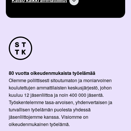
Katso kaikki ammattiliitot
80 vuotta oikeudenmukaista työelämää
Olemme poliittisesti sitoutumaton ja moniarvoinen
koulutettujen ammattilaisten keskusjärjestö, johon
kuuluu 12 jäsenliittoa ja noin 400 000 jäsentä.
Työskentelemme tasa-arvoisen, yhdenvertaisen ja
turvallisen työelämän puolesta yhdessä
jäsenliittojemme kanssa. Visiomme on
oikeudenmukainen työelämä.