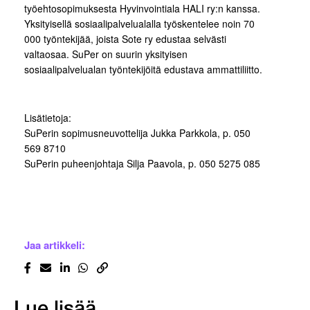
työehtosopimuksesta Hyvinvointiala HALI ry:n kanssa.
Yksityisellä sosiaalipalvelualalla työskentelee noin 70
000 työntekijää, joista Sote ry edustaa selvästi
valtaosaa. SuPer on suurin yksityisen
sosiaalipalvelualan työntekijöitä edustava ammattiliitto.
Lisätietoja:
SuPerin sopimusneuvottelija Jukka Parkkola, p. 050
569 8710
SuPerin puheenjohtaja Silja Paavola, p. 050 5275 085
Jaa artikkeli:
Lue lisää