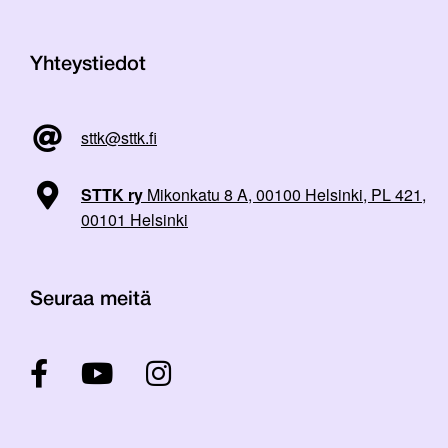
Yhteystiedot
sttk@sttk.fi
STTK ry
Mikonkatu 8 A, 00100 Helsinki, PL 421,
00101 Helsinki
Seuraa meitä