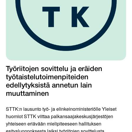
Työriitojen sovittelu ja eräiden
työtaistelutoimenpiteiden
edellytyksistä annetun lain
muuttaminen
STTK:n lausunto työ- ja elinkeinoministeriölle Yleiset
huomiot STTK viittaa palkansaajakeskusjärjestöjen
yhteiseen eriävään mielipiteeseen hallituksen
esitysluonnoksesta laiksi työriitojen sovittelusta...