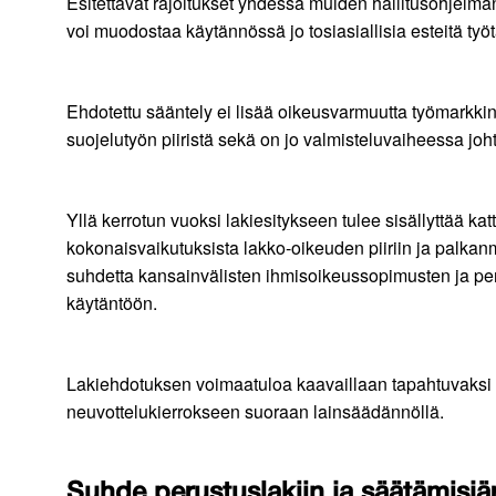
Esitettävät rajoitukset yhdessä muiden hallitusohjelm
voi muodostaa käytännössä jo tosiasiallisia esteitä ty
Ehdotettu sääntely ei lisää oikeusvarmuutta työmarkkino
suojelutyön piiristä sekä on jo valmisteluvaiheessa joh
Yllä kerrotun vuoksi lakiesitykseen tulee sisällyttää 
kokonaisvaikutuksista lakko-oikeuden piiriin ja palka
suhdetta kansainvälisten ihmisoikeussopimusten ja peru
käytäntöön.
Lakiehdotuksen voimaatuloa kaavaillaan tapahtuvaksi m
neuvottelukierrokseen suoraan lainsäädännöllä.
Suhde perustuslakiin ja säätämisjär