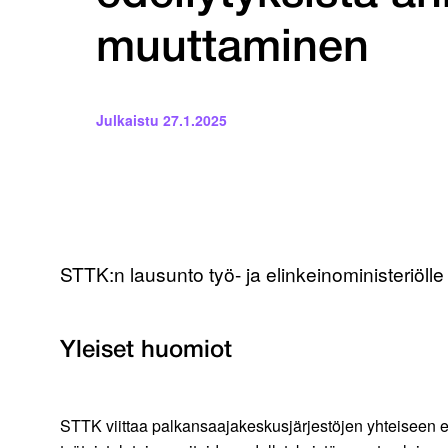
muuttaminen
Julkaistu
27.1.2025
STTK:n lausunto työ- ja elinkeinoministeriölle
Yleiset huomiot
STTK viittaa palkansaajakeskusjärjestöjen yhteiseen eri