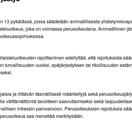
in 13 pykälässä, jossa säädetään ammatillisesta yhdistymisvap
teluoikeus, joka on voimassa perusoikeutena. Ammatillinen järj
soikeussopimuksissa.
teluoikeuden rajoittaminen edellyttää, että rajoituksista sääde
 turvallisuuden vuoksi, epäjärjestyksen tai rikollisuuden estäm
seksi.
jaisia ja riittävän täsmällisesti määriteltyjä sekä perusoikeusj
 olla välttämättömiä tavoitteen saavuttamiseksi sekä laajuudel
nnallisen intressin painoarvoon. Perusoikeuksien rajoituksia s
 perusoikeus saa menettää merkitystään.