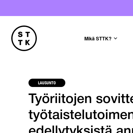
Mikä STTK?
LAUSUNTO
Työriitojen sovitt
työtaistelutoime
edellytyksistä an