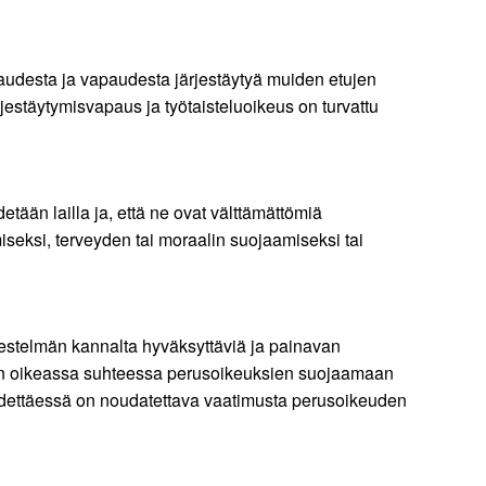
audesta ja vapaudesta järjestäytyä muiden etujen
estäytymisvapaus ja työtaisteluoikeus on turvattu
tään lailla ja, että ne ovat välttämättömiä
iseksi, terveyden tai moraalin suojaamiseksi tai
ärjestelmän kannalta hyväksyttäviä ja painavan
taan oikeassa suhteessa perusoikeuksien suojaamaan
äädettäessä on noudatettava vaatimusta perusoikeuden