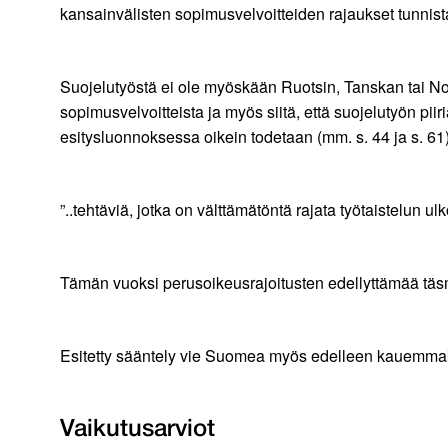
kansainvälisten sopimusvelvoitteiden rajaukset tunnista
Suojelutyöstä ei ole myöskään Ruotsin, Tanskan tai Norj
sopimusvelvoitteista ja myös siitä, että suojelutyön pii
esitysluonnoksessa oikein todetaan (mm. s. 44 ja s. 61)
”..tehtäviä, jotka on välttämätöntä rajata työtaistelun ul
Tämän vuoksi perusoikeusrajoitusten edellyttämää täsmäl
Esitetty sääntely vie Suomea myös edelleen kauemmak
Vaikutusarviot