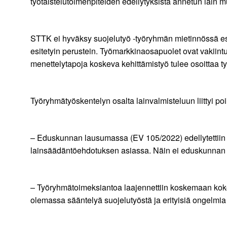
työtaistelutoimenpiteiden edellytyksistä annetun lain 
STTK ei hyväksy suojelutyö -työryhmän mietinnössä esite
esitetyin perustein. Työmarkkinaosapuolet ovat vakiintu
menettelytapoja koskeva kehittämistyö tulee osoittaa
Työryhmätyöskentelyn osalta lainvalmisteluun liittyi poik
– Eduskunnan lausumassa (EV 105/2022) edellytettiin en
lainsäädäntöehdotuksen asiassa. Näin ei eduskunnan l
– Työryhmätoimeksiantoa laajennettiin koskemaan koko ty
olemassa sääntelyä suojelutyöstä ja erityisiä ongelmia su