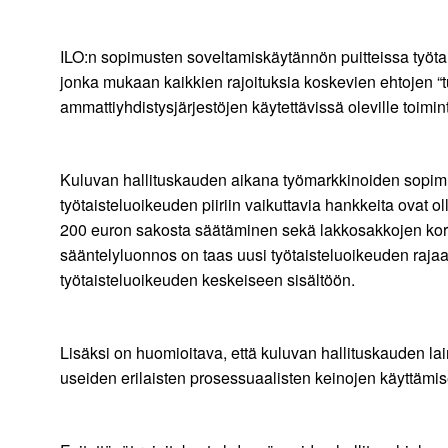
ILO:n sopimusten soveltamiskäytännön puitteissa työt
jonka mukaan kaikkien rajoituksia koskevien ehtojen “tu
ammattiyhdistysjärjestöjen käytettävissä oleville toimi
Kuluvan hallituskauden aikana työmarkkinoiden sopimusj
työtaisteluoikeuden piiriin vaikuttavia hankkeita ovat o
200 euron sakosta säätäminen sekä lakkosakkojen korott
sääntelyluonnos on taas uusi työtaisteluoikeuden raja
työtaisteluoikeuden keskeiseen sisältöön.
Lisäksi on huomioitava, että kuluvan hallituskauden l
useiden erilaisten prosessuaalisten keinojen käyttämise