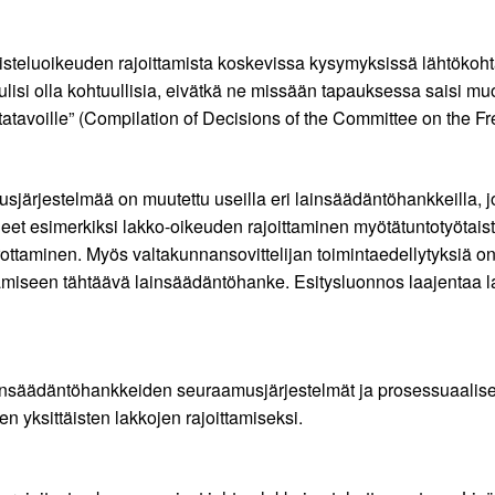
aisteluoikeuden rajoittamista koskevissa kysymyksissä lähtök
lisi olla kohtuullisia, eivätkä ne missään tapauksessa saisi mu
ntatavoille” (Compilation of Decisions of the Committee on the F
ärjestelmää on muutettu useilla eri lainsäädäntöhankkeilla, joi
lleet esimerkiksi lakko-oikeuden rajoittaminen myötätuntotyötaiste
aminen. Myös valtakunnansovittelijan toimintaedellytyksiä on r
amiseen tähtäävä lainsäädäntöhanke. Esitysluonnos laajentaa lak
ainsäädäntöhankkeiden seuraamusjärjestelmät ja prosessuaaliset 
n yksittäisten lakkojen rajoittamiseksi.