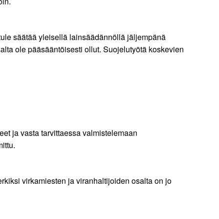
oin.
 tule säätää yleisellä lainsäädännöllä jäljempänä
alta ole pääsääntöisesti ollut. Suojelutyötä koskevien
eet ja vasta tarvittaessa valmistelemaan
ittu.
iksi virkamiesten ja viranhaltijoiden osalta on jo