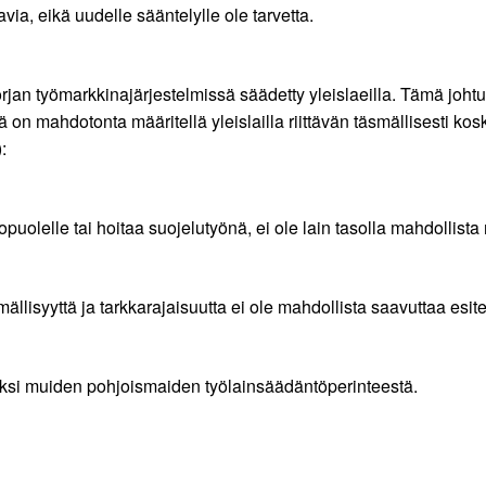
via, eikä uudelle sääntelylle ole tarvetta.
an työmarkkinajärjestelmissä säädetty yleislaeilla. Tämä johtun
riä on mahdotonta määritellä yleislailla riittävän täsmällisesti k
:
kopuolelle tai hoitaa suojelutyönä, ei ole lain tasolla mahdollista
lisyyttä ja tarkkarajaisuutta ei ole mahdollista saavuttaa esite
si muiden pohjoismaiden työlainsäädäntöperinteestä.