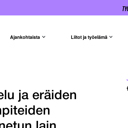
Ajankohtaista
Liitot ja työelämä
elu ja eräiden
npiteiden
netun lain