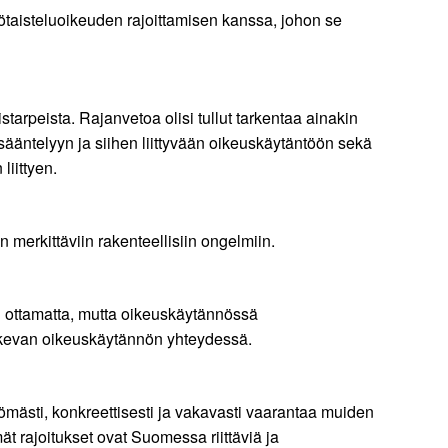
ötaisteluoikeuden rajoittamisen kanssa, johon se
arpeista. Rajanvetoa olisi tullut tarkentaa ainakin
 sääntelyyn ja siihen liittyvään oikeuskäytäntöön sekä
iittyen.
n merkittäviin rakenteellisiin ongelmiin.
un ottamatta, mutta oikeuskäytännössä
koskevan oikeuskäytännön yhteydessä.
ömästi, konkreettisesti ja vakavasti vaarantaa muiden
t rajoitukset ovat Suomessa riittäviä ja