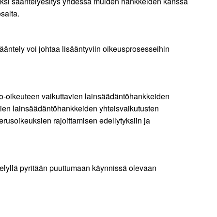
isäksi sääntelyesitys yhdessä muiden hankkeiden kanssa
salta.
Sääntely voi johtaa lisääntyviin oikeusprosesseihin
akko-oikeuteen vaikuttavien lainsäädäntöhankkeiden
avien lainsäädäntöhankkeiden yhteisvaikutusten
rusoikeuksien rajoittamisen edellytyksiin ja
telyllä pyritään puuttumaan käynnissä olevaan