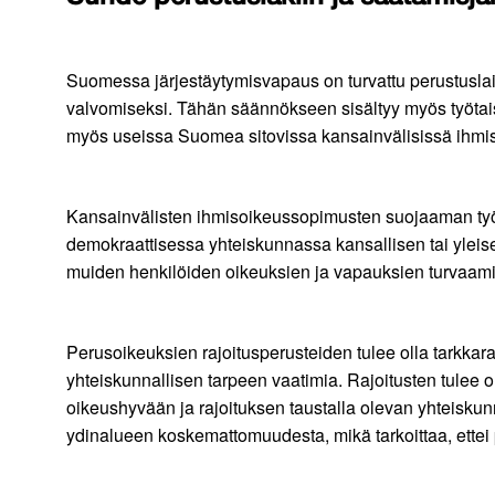
Suomessa järjestäytymisvapaus on turvattu perustusla
valvomiseksi. Tähän säännökseen sisältyy myös työtais
myös useissa Suomea sitovissa kansainvälisissä ihmi
Kansainvälisten ihmisoikeussopimusten suojaaman työtais
demokraattisessa yhteiskunnassa kansallisen tai yleisen
muiden henkilöiden oikeuksien ja vapauksien turvaami
Perusoikeuksien rajoitusperusteiden tulee olla tarkkara
yhteiskunnallisen tarpeen vaatimia. Rajoitusten tulee
oikeushyvään ja rajoituksen taustalla olevan yhteisku
ydinalueen koskemattomuudesta, mikä tarkoittaa, ettei