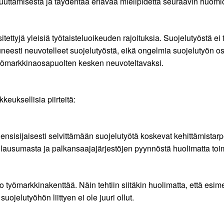
muuttamisesta ja täydentää eriävää mielipidettä seuraavin huomi
ttyjä yleisiä työtaisteluoikeuden rajoituksia. Suojelutyöstä ei
neesti neuvotelleet suojelutyöstä, eikä ongelmia suojelutyön os
 työmarkkinaosapuolten kesken neuvoteltavaksi.
keuksellisia piirteitä:
sisijaisesti selvittämään suojelutyötä koskevat kehittämistarp
ausumasta ja palkansaajajärjestöjen pyynnöstä huolimatta toim
ömarkkinakenttää. Näin tehtiin siitäkin huolimatta, että esimerk
ojelutyöhön liittyen ei ole juuri ollut.