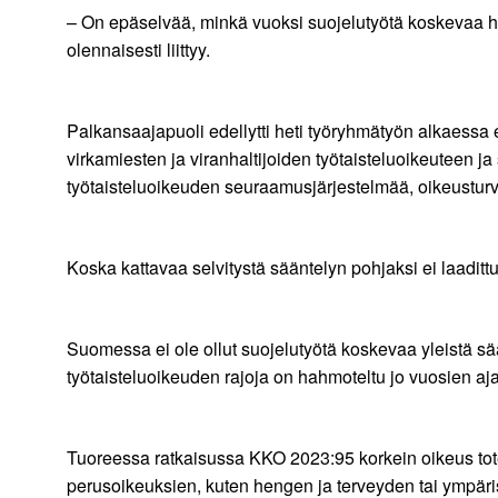
– On epäselvää, minkä vuoksi suojelutyötä koskevaa ha
olennaisesti liittyy.
Palkansaajapuoli edellytti heti työryhmätyön alkaessa 
virkamiesten ja viranhaltijoiden työtaisteluoikeuteen ja
työtaisteluoikeuden seuraamusjärjestelmää, oikeusturv
Koska kattavaa selvitystä sääntelyn pohjaksi ei laaditt
Suomessa ei ole ollut suojelutyötä koskevaa yleistä sä
työtaisteluoikeuden rajoja on hahmoteltu jo vuosien aj
Tuoreessa ratkaisussa KKO 2023:95 korkein oikeus totea
perusoikeuksien, kuten hengen ja terveyden tai ympäris