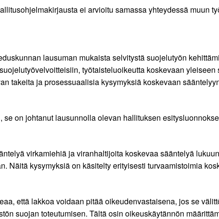
llitusohjelmakirjausta ei arvioitu samassa yhteydessä muun ty
eduskunnan lausuman mukaista selvitystä suojelutyön kehittämist
 suojelutyövelvoitteisiin, työtaisteluoikeutta koskevaan yleiseen
an takeita ja prosessuaalisia kysymyksiä koskevaan sääntelyyn l
u, se on johtanut lausunnolla olevan hallituksen esitysluonnokse
äntelyä virkamiehiä ja viranhaltijoita koskevaa sääntelyä luku
an. Näitä kysymyksiä on käsitelty erityisesti turvaamistoimia 
a, että lakkoa voidaan pitää oikeudenvastaisena, jos se välitt
tön suojan toteutumisen. Tältä osin oikeuskäytännön määrittämä