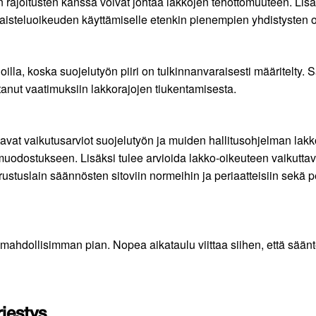
an rajoitusten kanssa voivat johtaa lakkojen tehottomuuteen. L
ötaisteluoikeuden käyttämiselle etenkin pienempien yhdistysten o
illa, koska suojelutyön piiri on tulkinnanvaraisesti määritelty. 
tanut vaatimuksiin lakkorajojen tiukentamisesta.
kattavat vaikutusarviot suojelutyön ja muiden hallitusohjelman l
nmuodostukseen. Lisäksi tulee arvioida lakko-oikeuteen vaikutt
stuslain säännösten sitoviin normeihin ja periaatteisiin sekä pe
ahdollisimman pian. Nopea aikataulu viittaa siihen, että sään
jestys