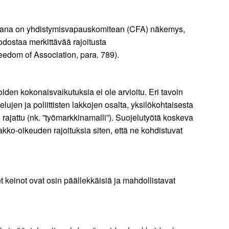
ohtana on yhdistymisvapauskomitean (CFA) näkemys,
odostaa merkittävää rajoitusta
reedom of Association, para. 789).
den kokonaisvaikutuksia ei ole arvioitu. Eri tavoin
lujen ja poliittisten lakkojen osalta, yksilökohtaisesta
ajattu (nk. ”työmarkkinamalli”). Suojelutyötä koskeva
ko-oikeuden rajoituksia siten, että ne kohdistuvat
keinot ovat osin päällekkäisiä ja mahdollistavat