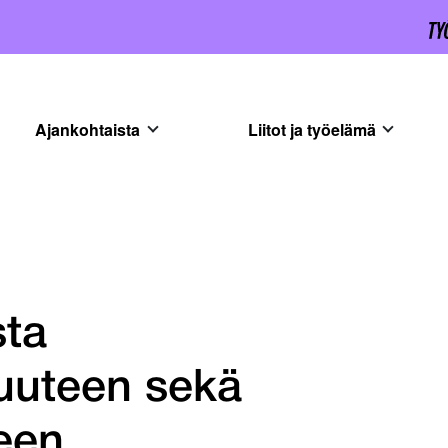
Ajankohtaista
Liitot ja työelämä
sta
suuteen sekä
een