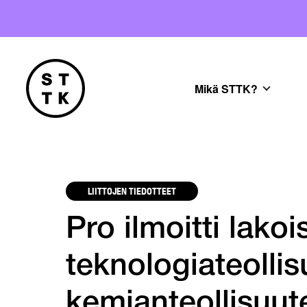
Mikä STTK?
LIITTOJEN TIEDOTTEET
Pro ilmoitti lakoi
teknologiateolli
kemianteollisuut