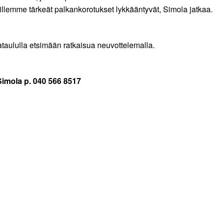
lemme tärkeät palkankorotukset lykkääntyvät, Simola jatkaa.
ataululla etsimään ratkaisua neuvottelemalla.
Simola p. 040 566 8517