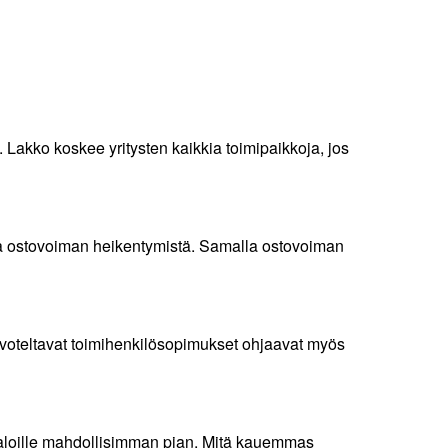
Lakko koskee yritysten kaikkia toimipaikkoja, jos
amaa ostovoiman heikentymistä. Samalla ostovoiman
euvoteltavat toimihenkilösopimukset ohjaavat myös
e aloille mahdollisimman pian. Mitä kauemmas