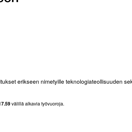
itukset erikseen nimetyille teknologiateollisuuden se
17.59
välillä alkavia työvuoroja.