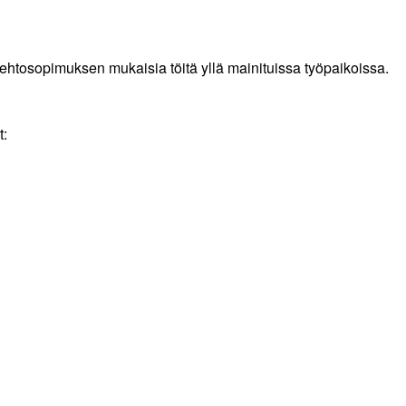
htosopimuksen mukaisia töitä yllä mainituissa työpaikoissa.
t: