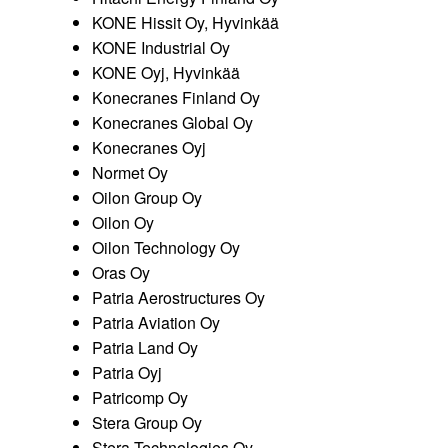
KONE Hissit Oy, Hyvinkää
KONE Industrial Oy
KONE Oyj, Hyvinkää
Konecranes Finland Oy
Konecranes Global Oy
Konecranes Oyj
Normet Oy
Oilon Group Oy
Oilon Oy
Oilon Technology Oy
Oras Oy
Patria Aerostructures Oy
Patria Aviation Oy
Patria Land Oy
Patria Oyj
Patricomp Oy
Stera Group Oy
Stera Technologies Oy