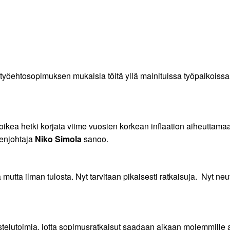
yöehtosopimuksen mukaisia töitä yllä mainituissa työpaikoissa. 
n oikea hetki korjata viime vuosien korkean inflaation aiheutt
eenjohtaja
Niko Simola
sanoo.
utta ilman tulosta. Nyt tarvitaan pikaisesti ratkaisuja. Nyt n
aistelutoimia, jotta sopimusratkaisut saadaan aikaan molemmill