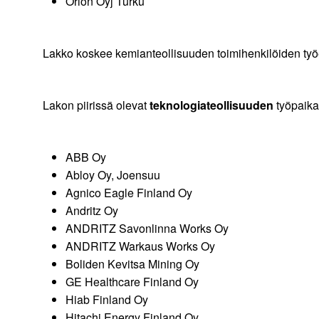
Orion Oyj Turku
Lakko koskee kemianteollisuuden toimihenkilöiden työe
Lakon piirissä olevat
teknologiateollisuuden
työpaika
ABB Oy
Abloy Oy, Joensuu
Agnico Eagle Finland Oy
Andritz Oy
ANDRITZ Savonlinna Works Oy
ANDRITZ Warkaus Works Oy
Boliden Kevitsa Mining Oy
GE Healthcare Finland Oy
Hiab Finland Oy
Hitachi Energy Finland Oy