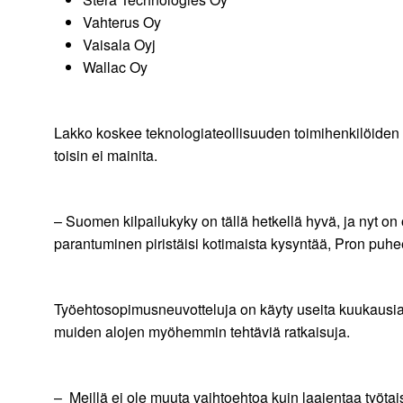
Vahterus Oy
Vaisala Oyj
Wallac Oy
Lakko koskee teknologiateollisuuden toimihenkilöiden t
toisin ei mainita.
– Suomen kilpailukyky on tällä hetkellä hyvä, ja nyt o
parantuminen piristäisi kotimaista kysyntää, Pron puh
Työehtosopimusneuvotteluja on käyty useita kuukausia m
muiden alojen myöhemmin tehtäviä ratkaisuja.
– Meillä ei ole muuta vaihtoehtoa kuin laajentaa työt