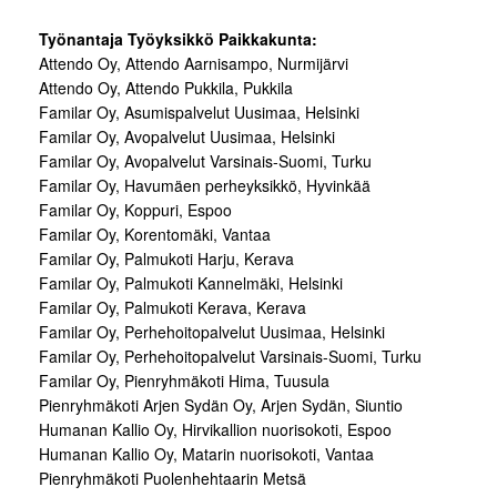
Työnantaja Työyksikkö Paikkakunta:
Attendo Oy, Attendo Aarnisampo, Nurmijärvi
Attendo Oy, Attendo Pukkila, Pukkila
Familar Oy, Asumispalvelut Uusimaa, Helsinki
Familar Oy, Avopalvelut Uusimaa, Helsinki
Familar Oy, Avopalvelut Varsinais-Suomi, Turku
Familar Oy, Havumäen perheyksikkö, Hyvinkää
Familar Oy, Koppuri, Espoo
Familar Oy, Korentomäki, Vantaa
Familar Oy, Palmukoti Harju, Kerava
Familar Oy, Palmukoti Kannelmäki, Helsinki
Familar Oy, Palmukoti Kerava, Kerava
Familar Oy, Perhehoitopalvelut Uusimaa, Helsinki
Familar Oy, Perhehoitopalvelut Varsinais-Suomi, Turku
Familar Oy, Pienryhmäkoti Hima, Tuusula
Pienryhmäkoti Arjen Sydän Oy, Arjen Sydän, Siuntio
Humanan Kallio Oy, Hirvikallion nuorisokoti, Espoo
Humanan Kallio Oy, Matarin nuorisokoti, Vantaa
Pienryhmäkoti Puolenhehtaarin Metsä