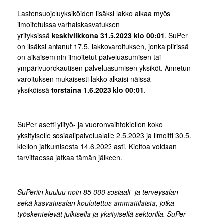
Lastensuojeluyksiköiden lisäksi lakko alkaa myös
ilmoitetuissa varhaiskasvatuksen
yrityksissä
keskiviikkona 31.5.2023 klo 00:01
. SuPer
on lisäksi antanut 17.5. lakkovaroituksen, jonka piirissä
on aikaisemmin ilmoitetut palveluasumisen tai
ympärivuorokautisen palveluasumisen yksiköt. Annetun
varoituksen mukaisesti lakko alkaisi näissä
yksiköissä
torstaina 1.6.2023 klo 00:01
.
SuPer asetti ylityö- ja vuoronvaihtokiellon koko
yksityiselle sosiaalipalvelualalle 2.5.2023 ja ilmoitti 30.5.
kiellon jatkumisesta 14.6.2023 asti. Kieltoa voidaan
tarvittaessa jatkaa tämän jälkeen.
SuPeriin kuuluu noin 85 000 sosiaali- ja terveysalan
sekä kasvatusalan koulutettua ammattilaista, jotka
työskentelevät julkisella ja yksityisellä sektorilla. SuPer