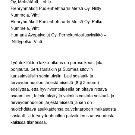
Oy, Metsätähti, Lohja
Pienryhmäkoti Puolenhehtaarin Metsä Oy, Niitty –
Nummela, Vihti
Pienryhmäkoti Puolenhehtaarin Metsä Oy, Polku –
Nummela, Vihti
Humana Avopalvelut Oy, Perhekuntoutusyksikkö –
Niittypolku, Vihti
Työntekijöiden lakko-oikeus on perusoikeus, joka
pohjautuu perustuslakiin ja Suomea sitoviin
kansainvälisiin sopimuksiin. Laki sosiaali- ja
terveydenhuollon järjestämisestä (8 § 2 mom.)
edellyttää, että hyvinvointialueella on oltava riittävä
osaaminen, toimintakyky ja valmius vastata sosiaali- ja
terveydenhuollon järjestämisestä ja sen on
huolehdittava asukkaidensa palvelutarpeen mukaisesta
sosiaali- ja terveydenhuollon palvelujen saatavuudesta
kaikissa tilanteissa.