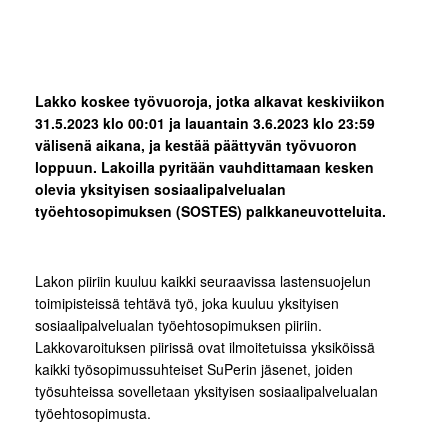
Lakko koskee työvuoroja, jotka alkavat keskiviikon
31.5.2023 klo 00:01 ja lauantain 3.6.2023 klo 23:59
välisenä aikana, ja kestää päättyvän työvuoron
loppuun. Lakoilla pyritään vauhdittamaan kesken
olevia yksityisen sosiaalipalvelualan
työehtosopimuksen (SOSTES) palkkaneuvotteluita.
Lakon piiriin kuuluu kaikki seuraavissa lastensuojelun
toimipisteissä tehtävä työ, joka kuuluu yksityisen
sosiaalipalvelualan työehtosopimuksen piiriin.
Lakkovaroituksen piirissä ovat ilmoitetuissa yksiköissä
kaikki työsopimussuhteiset SuPerin jäsenet, joiden
työsuhteissa sovelletaan yksityisen sosiaalipalvelualan
työehtosopimusta.