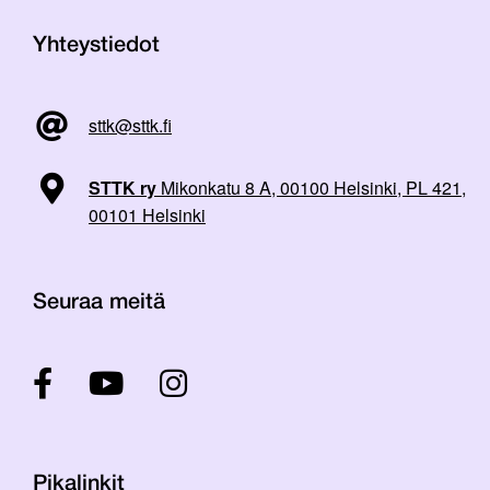
Yhteystiedot
sttk@sttk.fi
STTK ry
Mikonkatu 8 A, 00100 Helsinki, PL 421,
00101 Helsinki
Seuraa meitä
Pikalinkit