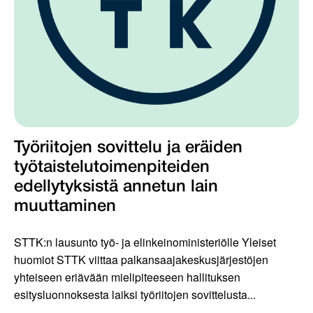
Työriitojen sovittelu ja eräiden
työtaistelutoimenpiteiden
edellytyksistä annetun lain
muuttaminen
STTK:n lausunto työ- ja elinkeinoministeriölle Yleiset
huomiot STTK viittaa palkansaajakeskusjärjestöjen
yhteiseen eriävään mielipiteeseen hallituksen
esitysluonnoksesta laiksi työriitojen sovittelusta...