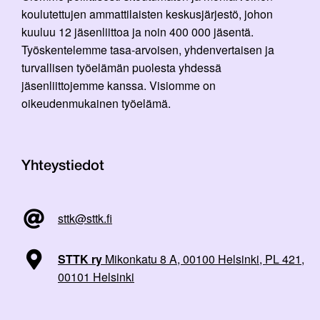
koulutettujen ammattilaisten keskusjärjestö, johon
kuuluu 12 jäsenliittoa ja noin 400 000 jäsentä.
Työskentelemme tasa-arvoisen, yhdenvertaisen ja
turvallisen työelämän puolesta yhdessä
jäsenliittojemme kanssa. Visiomme on
oikeudenmukainen työelämä.
Yhteystiedot
sttk@sttk.fi
STTK ry
Mikonkatu 8 A, 00100 Helsinki, PL 421,
00101 Helsinki