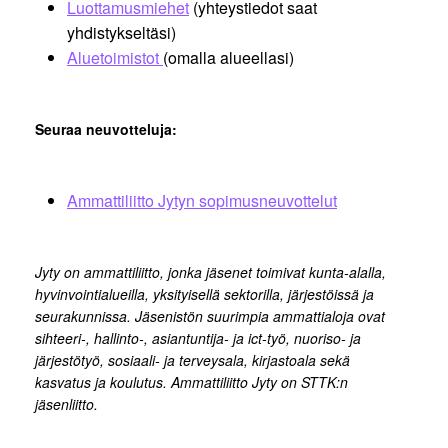
Luottamusmiehet
(yhteystiedot saat
yhdistykseltäsi)
Aluetoimistot
(omalla alueellasi)
Seuraa neuvotteluja:
Ammattiliitto Jytyn sopimusneuvottelut
Jyty on ammattiliitto, jonka jäsenet toimivat kunta-alalla,
hyvinvointialueilla, yksityisellä sektorilla, järjestöissä ja
seurakunnissa. Jäsenistön suurimpia ammattialoja ovat
sihteeri-, hallinto-, asiantuntija- ja ict-työ, nuoriso- ja
järjestötyö, sosiaali- ja terveysala, kirjastoala sekä
kasvatus ja koulutus. Ammattiliitto Jyty on STTK:n
jäsenliitto.