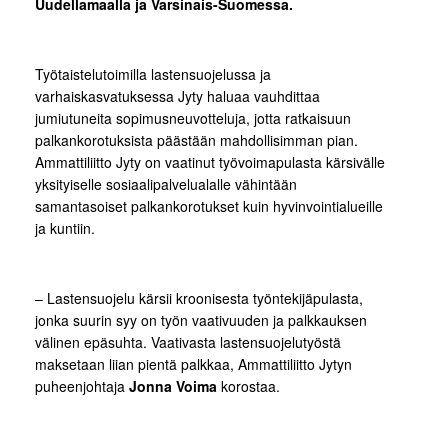
Uudellamaalla ja Varsinais-Suomessa.
Työtaistelutoimilla lastensuojelussa ja
varhaiskasvatuksessa Jyty haluaa vauhdittaa
jumiutuneita sopimusneuvotteluja, jotta ratkaisuun
palkankorotuksista päästään mahdollisimman pian.
Ammattiliitto Jyty on vaatinut työvoimapulasta kärsivälle
yksityiselle sosiaalipalvelualalle vähintään
samantasoiset palkankorotukset kuin hyvinvointialueille
ja kuntiin.
– Lastensuojelu kärsii kroonisesta työntekijäpulasta,
jonka suurin syy on työn vaativuuden ja palkkauksen
välinen epäsuhta. Vaativasta lastensuojelutyöstä
maksetaan liian pientä palkkaa, Ammattiliitto Jytyn
puheenjohtaja
Jonna Voima
korostaa.