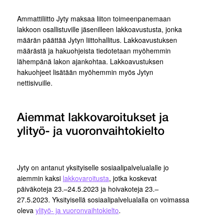
Ammattiliitto Jyty maksaa liiton toimeenpanemaan
lakkoon osallistuville jäsenilleen lakkoavustusta, jonka
määrän päättää Jytyn liittohallitus. Lakkoavustuksen
määrästä ja hakuohjeista tiedotetaan myöhemmin
lähempänä lakon ajankohtaa. Lakkoavustuksen
hakuohjeet lisätään myöhemmin myös Jytyn
nettisivuille.
Aiemmat lakkovaroitukset ja
ylityö- ja vuoronvaihtokielto
Jyty on antanut yksityiselle sosiaalipalvelualalle jo
aiemmin kaksi
lakkovaroitusta
, jotka koskevat
päiväkoteja 23.–24.5.2023 ja hoivakoteja 23.–
27.5.2023. Yksityisellä sosiaalipalvelualalla on voimassa
oleva
ylityö- ja vuoronvaihtokielto
.