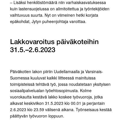
– Lisäksi henkilöstömäärä niin varhaiskasvatuksessa
kuin lastensuojelussa on alimitoitettua ja työntekijöiden
vaihtuvuus suurta. Nyt on viimeinen hetki korjata
epäkohdat, Jytyn puheenjohtaja varoittaa.
Lakkovaroitus päiväkoteihin
31.5.–2.6.2023
Päiväkotien lakon piiriin Uudellamaalla ja Varsinais-
Suomessa kuuluvat kaikki liitteessä mainituissa
toimipisteissä tehtävä työ, jossa noudatetaan yksityisen
sosiaalipalvelualan työehtosopimusta. Kolme
vuorokautta kestävä lakko koskee työvuoroja, jotka
alkavat keskiviikon 31.5.2023 klo 00.01 ja perjantain
2.6.2023 klo 23.59 välisenä aikana. Työnseisaus kestää
päättyvän työvuoron loppuun.