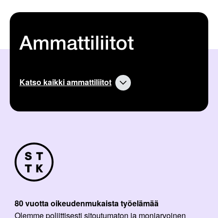
Ammattiliitot
Katso kaikki ammattiliitot
80 vuotta oikeudenmukaista työelämää
Olemme poliittisesti sitoutumaton ja moniarvoinen