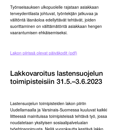
Työnseisauksen ulkopuolelle rajataan asiakkaan
terveydentilasta johtuvat, työntekijän jatkuvaa ja
välitöntä läsnäoloa edellyttävät tehtävät, joiden
suorittaminen on välttämätöntä asiakkaan hengen
vaarantumisen ehkäisemiseksi.
Lakon piirissä olevat päiväkodit (pdf)
Lakkovaroitus lastensuojelun
toimipisteisiin 31.5.–3.6.2023
Lastensuojelun toimipisteiden lakon piiriin
Uudellamaalla ja Varsinais-Suomessa kuuluvat kaikki
liitteessä mainituissa toimipisteissä tehtävä työ, jossa
noudatetaan yksityisen sosiaalipalvelualan
työehtosopimusta. Neljä vuorokautta kestävä lakko