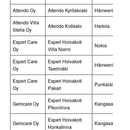
Attendo Oy
Attendo Kyröskoski
Hämeenkyrö
Attendo Villa
Attendo Kotisalo
Hartola
Stella Oy
Esperi Care
Esperi Hoivakoti
Nokia
Oy
Villa Niemi
Esperi Care
Esperi Hoivakoti
Hämeenlinna
Oy
Teerimäki
Esperi Care
Esperi Hoivakoti
Punkalaidun
Oy
Pakari
Esperi Hoivakoti
Gerocare Oy
Kangasala
Pikonlinna
Esperi Hoivakoti
Gerocare Oy
Kangasala
Honkalinna