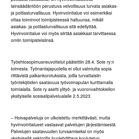
lainsäädäntöön perustuva velvollisuus turvata asiakas-
ja potilasturvallisuus. Hyvinvointialue voi esimerkiksi
ottaa toiminnot toimipisteessä haltuunsa, mikäli
asiakas- ja potilasturvallisuus sitä edellyttää.
Hyvinvointialue voi myös siirtää asiakkaat tarvittaessa
omiin toimipisteisiinsä.
Työehtosopimusneuvottelut päätettiin 28.4. Sote ry:n
toimesta. Työnantajapuolella ei ollut valmiutta sopia
riittävistä palkankorotuksista, joilla turvattaisiin
työntekijöiden saatavuus työvoimapulan kurittamalla
toimialalla. Sote ry asetti ylityö- ja vuoronvaihtokiellon
yksityiselle sosiaalipalvelualalle 2.5.2023.
– Hoivapalveluja on ulkoistettu merkittävästi, mutta
hyvinvointialueet vastaavat palvelujen järjestämisestä.
Palvelujen saatavuuden turvaamiseksi on myös
yksityisellä sektorilla huolehdittava koulutetun