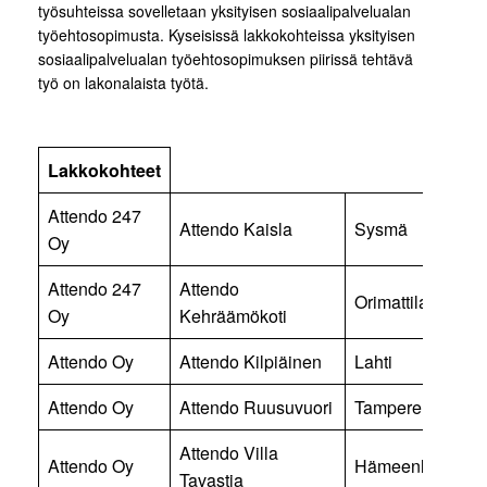
työsuhteissa sovelletaan yksityisen sosiaalipalvelualan
työehtosopimusta. Kyseisissä lakkokohteissa yksityisen
sosiaalipalvelualan työehtosopimuksen piirissä tehtävä
työ on lakonalaista työtä.
Lakkokohteet
Attendo 247
Attendo Kaisla
Sysmä
Oy
Attendo 247
Attendo
Orimattila
Oy
Kehräämökoti
Attendo Oy
Attendo Kilpiäinen
Lahti
Attendo Oy
Attendo Ruusuvuori
Tampere
Attendo Villa
Attendo Oy
Hämeenlinna
Tavastia