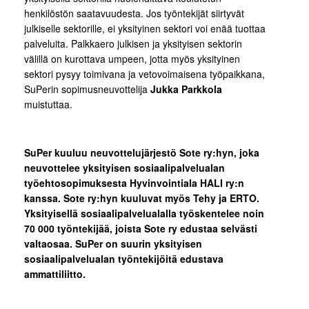
henkilöstön saatavuudesta. Jos työntekijät siirtyvät
julkiselle sektorille, ei yksityinen sektori voi enää tuottaa
palveluita. Palkkaero julkisen ja yksityisen sektorin
välillä on kurottava umpeen, jotta myös yksityinen
sektori pysyy toimivana ja vetovoimaisena työpaikkana,
SuPerin sopimusneuvottelija
Jukka Parkkola
muistuttaa.
SuPer kuuluu neuvottelujärjestö Sote ry:hyn, joka
neuvottelee yksityisen sosiaalipalvelualan
työehtosopimuksesta Hyvinvointiala HALI ry:n
kanssa. Sote ry:hyn kuuluvat myös Tehy ja ERTO.
Yksityisellä sosiaalipalvelualalla työskentelee noin
70 000 työntekijää, joista Sote ry edustaa selvästi
valtaosaa. SuPer on suurin yksityisen
sosiaalipalvelualan työntekijöitä edustava
ammattiliitto.