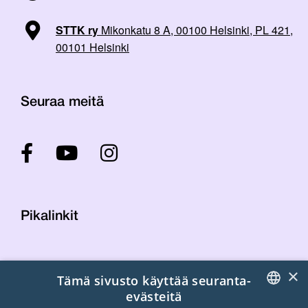
STTK ry
Mikonkatu 8 A, 00100 Helsinki, PL 421,
00101 Helsinki
Seuraa meitä
Pikalinkit
Yhteystiedot
×
Tämä sivusto käyttää seuranta-
Laskutustiedot
evästeitä
STTK:n kuvapankki