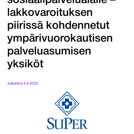
sosiaalipalvelualalle –
lakkovaroituksen
piirissä kohdennetut
ympärivuorokautisen
palveluasumisen
yksiköt
Julkaistu
4.5.2023