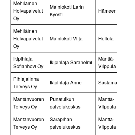
Mehiläinen
Mainiokoti Larin
Hoivapalvelut
Hämeenlinna
Kyösti
Oy
Mehiläinen
Hoivapalvelut
Mainiokoti Vilja
Hollola
Oy
Ikipihlaja
Mänttä-
Ikipihlaja Sarahelmi
Sofianhovi Oy
Vilppula
Pihlajalinna
Ikipihlaja Anne
Sastamala
Terveys Oy
Mäntänvuoren
Punatulkun
Mänttä-
Terveys Oy
palvelukeskus
Vilppula
Mäntänvuoren
Sarapihan
Mänttä-
Terveys Oy
palvelukeskus
Vilppula