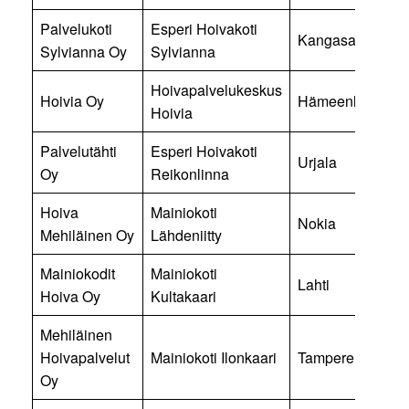
Palvelukoti
Esperi Hoivakoti
Kangasala
Sylvianna Oy
Sylvianna
Hoivapalvelukeskus
Hoivia Oy
Hämeenlinna
Hoivia
Palvelutähti
Esperi Hoivakoti
Urjala
Oy
Reikonlinna
Hoiva
Mainiokoti
Nokia
Mehiläinen Oy
Lähdeniitty
Mainiokodit
Mainiokoti
Lahti
Hoiva Oy
Kultakaari
Mehiläinen
Hoivapalvelut
Mainiokoti Ilonkaari
Tampere
Oy