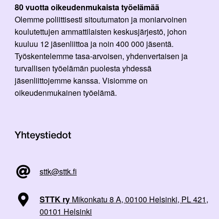
80 vuotta oikeudenmukaista työelämää
Olemme poliittisesti sitoutumaton ja moniarvoinen
koulutettujen ammattilaisten keskusjärjestö, johon
kuuluu 12 jäsenliittoa ja noin 400 000 jäsentä.
Työskentelemme tasa-arvoisen, yhdenvertaisen ja
turvallisen työelämän puolesta yhdessä
jäsenliittojemme kanssa. Visiomme on
oikeudenmukainen työelämä.
Yhteystiedot
sttk@sttk.fi
STTK ry
Mikonkatu 8 A, 00100 Helsinki, PL 421,
00101 Helsinki