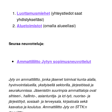
Luottamusmiehet
(yhteystiedot saat
yhdistykseltäsi)
Aluetoimistot
(omalla alueellasi)
Seuraa neuvotteluja:
Ammattiliitto Jytyn sopimusneuvottelut
Jyty on ammattiliitto, jonka jäsenet toimivat kunta-alalla,
hyvinvointialueilla, yksityisellä sektorilla, järjestöissä ja
seurakunnissa. Jäsenistön suurimpia ammattialoja ovat
sihteeri-, hallinto-, asiantuntija- ja ict-työ, nuoriso- ja
järjestötyö, sosiaali- ja terveysala, kirjastoala sekä
kasvatus ja koulutus. Ammattiliitto Jyty on STTK:n