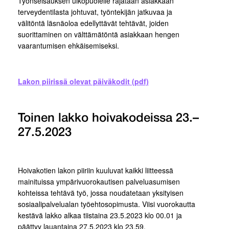
Työnseisauksen ulkopuolelle rajataan asiakkaan
terveydentilasta johtuvat, työntekijän jatkuvaa ja
välitöntä läsnäoloa edellyttävät tehtävät, joiden
suorittaminen on välttämätöntä asiakkaan hengen
vaarantumisen ehkäisemiseksi.
Lakon piirissä olevat päiväkodit (pdf)
Toinen lakko hoivakodeissa 23.–
27.5.2023
Hoivakotien lakon piiriin kuuluvat kaikki liitteessä
mainituissa ympärivuorokautisen palveluasumisen
kohteissa tehtävä työ, jossa noudatetaan yksityisen
sosiaalipalvelualan työehtosopimusta. Viisi vuorokautta
kestävä lakko alkaa tiistaina 23.5.2023 klo 00.01 ja
päättyy lauantaina 27.5.2023 klo 23.59.