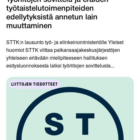
Työriitojen sovittelu ja eräiden
työtaistelutoimenpiteiden
edellytyksistä annetun lain
muuttaminen
STTK:n lausunto työ- ja elinkeinoministeriölle Yleiset
huomiot STTK viittaa palkansaajakeskusjärjestöjen
yhteiseen eriävään mielipiteeseen hallituksen
esitysluonnoksesta laiksi työriitojen sovittelusta...
LIITTOJEN TIEDOTTEET