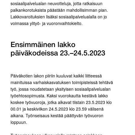
sosiaalipalvelualan neuvotteluja, jotta ratkaisuun
palkankorotuksista päästään mahdollisimman pian.
Lakkovaroituksien lisäksi sosiaalipalvelualalla on jo
voimassa ylityö- ja vuoronvaihtokielto.
Ensimmäinen lakko
päiväkodeissa 23.–24.5.2023
Päiväkotien lakon piiriin kuuluvat kaikki liitteessä
mainituissa varhaiskasvatuksen toimipisteissä tehtävä
työ, jossa noudatetaan yksityisen sosiaalipalvelualan
työehtosopimusta. Kaksi vuorokautta kestävä lakko
koskee työvuoroja, jotka alkavat tiistain 23.5.2023 klo
00.01 ja keskiviikon 24.5.2023 klo 23.59 välisenä
aikana. Työnseisaus kestää päättyvän työvuoron
loppuun.