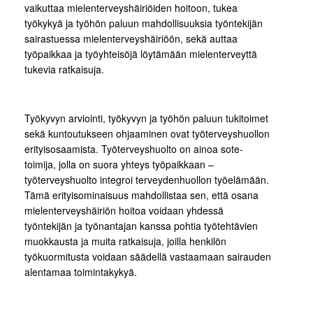
vaikuttaa mielenterveyshäiriöiden hoitoon, tukea
työkykyä ja työhön paluun mahdollisuuksia työntekijän
sairastuessa mielenterveyshäiriöön, sekä auttaa
työpaikkaa ja työyhteisöjä löytämään mielenterveyttä
tukevia ratkaisuja.
Työkyvyn arviointi, työkyvyn ja työhön paluun tukitoimet
sekä kuntoutukseen ohjaaminen ovat työterveyshuollon
erityisosaamista. Työterveyshuolto on ainoa sote-
toimija, jolla on suora yhteys työpaikkaan –
työterveyshuolto integroi terveydenhuollon työelämään.
Tämä erityisominaisuus mahdollistaa sen, että osana
mielenterveyshäiriön hoitoa voidaan yhdessä
työntekijän ja työnantajan kanssa pohtia työtehtävien
muokkausta ja muita ratkaisuja, joilla henkilön
työkuormitusta voidaan säädellä vastaamaan sairauden
alentamaa toimintakykyä.