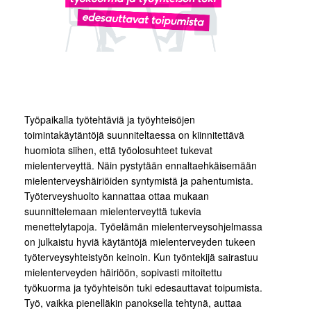
Työpaikalla työtehtäviä ja työyhteisöjen
toimintakäytäntöjä suunniteltaessa on kiinnitettävä
huomiota siihen, että työolosuhteet tukevat
mielenterveyttä. Näin pystytään ennaltaehkäisemään
mielenterveyshäiriöiden syntymistä ja pahentumista.
Työterveyshuolto kannattaa ottaa mukaan
suunnittelemaan mielenterveyttä tukevia
menettelytapoja. Työelämän mielenterveysohjelmassa
on julkaistu hyviä käytäntöjä mielenterveyden tukeen
työterveysyhteistyön keinoin. Kun työntekijä sairastuu
mielenterveyden häiriöön, sopivasti mitoitettu
työkuorma ja työyhteisön tuki edesauttavat toipumista.
Työ, vaikka pienelläkin panoksella tehtynä, auttaa