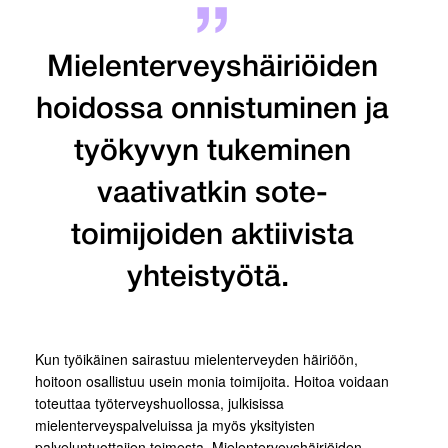
Mielenterveyshäiriöiden
hoidossa onnistuminen ja
työkyvyn tukeminen
vaativatkin sote-
toimijoiden aktiivista
yhteistyötä.
Kun työikäinen sairastuu mielenterveyden häiriöön,
hoitoon osallistuu usein monia toimijoita. Hoitoa voidaan
toteuttaa työterveyshuollossa, julkisissa
mielenterveyspalveluissa ja myös yksityisten
palveluntuottajien toimesta. Mielenterveyshäiriöiden