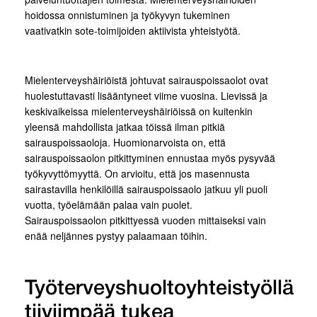
hoidossa onnistuminen ja työkyvyn tukeminen
vaativatkin sote-toimijoiden aktiivista yhteistyötä.
Mielenterveyshäiriöistä johtuvat sairauspoissaolot ovat
huolestuttavasti lisääntyneet viime vuosina. Lievissä ja
keskivaikeissa mielenterveyshäiriöissä on kuitenkin
yleensä mahdollista jatkaa töissä ilman pitkiä
sairauspoissaoloja. Huomionarvoista on, että
sairauspoissaolon pitkittyminen ennustaa myös pysyvää
työkyvyttömyyttä. On arvioitu, että jos masennusta
sairastavilla henkilöillä sairauspoissaolo jatkuu yli puoli
vuotta, työelämään palaa vain puolet.
Sairauspoissaolon pitkittyessä vuoden mittaiseksi vain
enää neljännes pystyy palaamaan töihin.
Työterveyshuoltoyhteistyöllä
tiiviimpää tukea