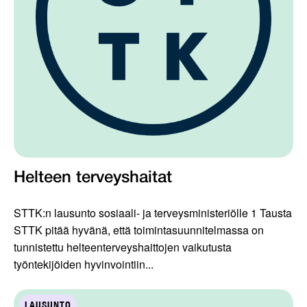
Helteen terveyshaitat
STTK:n lausunto sosiaali- ja terveysministeriölle 1 Tausta
STTK pitää hyvänä, että toimintasuunnitelmassa on
tunnistettu helteenterveyshaittojen vaikutusta
työntekijöiden hyvinvointiin...
LAUSUNTO