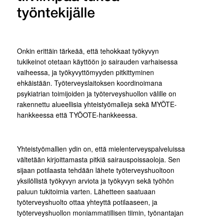
työntekijälle
Onkin erittäin tärkeää, että tehokkaat työkyvyn
tukikeinot otetaan käyttöön jo sairauden varhaisessa
vaiheessa, ja työkyvyttömyyden pitkittyminen
ehkäistään. Työterveyslaitoksen koordinoimana
psykiatrian toimijoiden ja työterveyshuollon välille on
rakennettu alueellisia yhteistyömalleja sekä MYÖTE-
hankkeessa että TYÖOTE-hankkeessa.
Yhteistyömallien ydin on, että mielenterveyspalveluissa
vältetään kirjoittamasta pitkiä sairauspoissaoloja. Sen
sijaan potilaasta tehdään lähete työterveyshuoltoon
yksilöllistä työkyvyn arviota ja työkyvyn sekä työhön
paluun tukitoimia varten. Lähetteen saatuaan
työterveyshuolto ottaa yhteyttä potilaaseen, ja
työterveyshuollon moniammatillisen tiimin, työnantajan