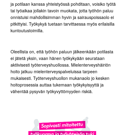
ja potilaan kanssa yhteistyössä pohditaan, voisiko työtä
tai työaikaa jollakin tavoin muokata, jotta työhön paluu
onnistuisi mahdollisimman hyvin ja sairauspoissaolo ei
pitkittyisi. Työkykyä tuetaan tarvittaessa myös erilaisilla
kuntoutustoimilla.
Oleellista on, että työhön paluun jälkeenkään potilasta
ei jätetä yksin, vaan hänen työkykyään seurataan
aktiivisesti työterveyshuollossa. Mielenterveyshäiriön
hoito jatkuu mielenterveyspalveluissa tarpeen
mukaisesti. Työterveyshuollon mukanaolo jo kesken
hoitoprosessia auttaa tukemaan työkykyisyyttä ja
vähentää pysyvän työkyvyttömyyden riskiä.