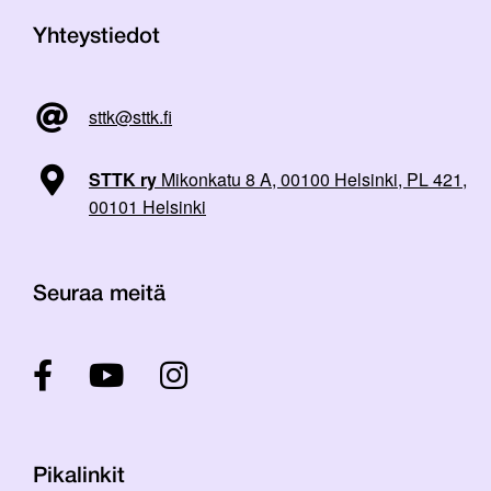
Yhteystiedot
sttk@sttk.fi
STTK ry
Mikonkatu 8 A, 00100 Helsinki, PL 421,
00101 Helsinki
Seuraa meitä
Pikalinkit