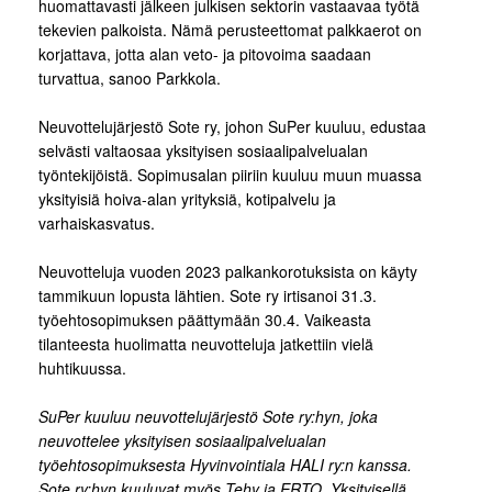
huomattavasti jälkeen julkisen sektorin vastaavaa työtä
tekevien palkoista. Nämä perusteettomat palkkaerot on
korjattava, jotta alan veto- ja pitovoima saadaan
turvattua, sanoo Parkkola.
Neuvottelujärjestö Sote ry, johon SuPer kuuluu, edustaa
selvästi valtaosaa yksityisen sosiaalipalvelualan
työntekijöistä. Sopimusalan piiriin kuuluu muun muassa
yksityisiä hoiva-alan yrityksiä, kotipalvelu ja
varhaiskasvatus.
Neuvotteluja vuoden 2023 palkankorotuksista on käyty
tammikuun lopusta lähtien. Sote ry irtisanoi 31.3.
työehtosopimuksen päättymään 30.4. Vaikeasta
tilanteesta huolimatta neuvotteluja jatkettiin vielä
huhtikuussa.
SuPer kuuluu neuvottelujärjestö Sote ry:hyn, joka
neuvottelee yksityisen sosiaalipalvelualan
työehtosopimuksesta Hyvinvointiala HALI ry:n kanssa.
Sote ry:hyn kuuluvat myös Tehy ja ERTO. Yksityisellä