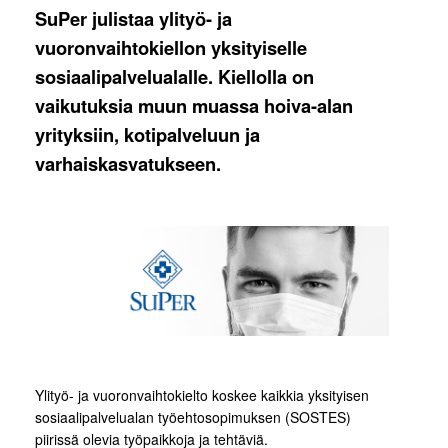
SuPer julistaa ylityö- ja
vuoronvaihtokiellon yksityiselle
sosiaalipalvelualalle. Kiellolla on
vaikutuksia muun muassa hoiva-alan
yrityksiin, kotipalveluun ja
varhaiskasvatukseen.
Ylityö- ja vuoronvaihtokielto koskee kaikkia yksityisen
sosiaalipalvelualan työehtosopimuksen (SOSTES)
piirissä olevia työpaikkoja ja tehtäviä.