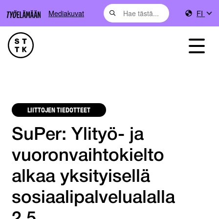
Mediakuvat
FI
LIITTOJEN TIEDOTTEET
SuPer: Ylityö- ja
vuoronvaihtokielto
alkaa yksityisellä
sosiaalipalvelualalla