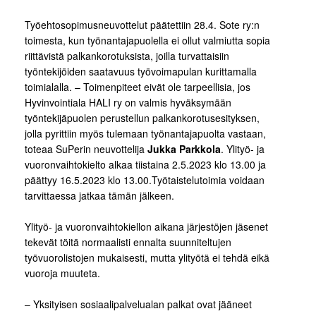
Työehtosopimusneuvottelut päätettiin 28.4. Sote ry:n
toimesta, kun työnantajapuolella ei ollut valmiutta sopia
riittävistä palkankorotuksista, joilla turvattaisiin
työntekijöiden saatavuus työvoimapulan kurittamalla
toimialalla. – Toimenpiteet eivät ole tarpeellisia, jos
Hyvinvointiala HALI ry on valmis hyväksymään
työntekijäpuolen perustellun palkankorotusesityksen,
jolla pyrittiin myös tulemaan työnantajapuolta vastaan,
toteaa SuPerin neuvottelija
Jukka Parkkola
. Ylityö- ja
vuoronvaihtokielto alkaa tiistaina 2.5.2023 klo 13.00 ja
päättyy 16.5.2023 klo 13.00.Työtaistelutoimia voidaan
tarvittaessa jatkaa tämän jälkeen.
Ylityö- ja vuoronvaihtokiellon aikana järjestöjen jäsenet
tekevät töitä normaalisti ennalta suunniteltujen
työvuorolistojen mukaisesti, mutta ylityötä ei tehdä eikä
vuoroja muuteta.
– Yksityisen sosiaalipalvelualan palkat ovat jääneet