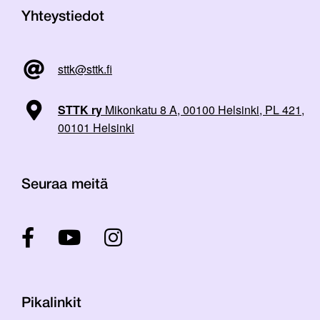
Yhteystiedot
sttk@sttk.fi
STTK ry
Mikonkatu 8 A, 00100 Helsinki, PL 421,
00101 Helsinki
Seuraa meitä
Pikalinkit