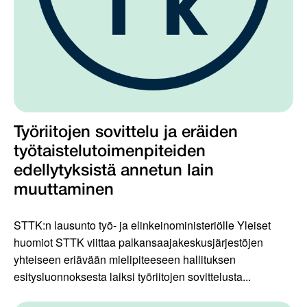
Työriitojen sovittelu ja eräiden
työtaistelutoimenpiteiden
edellytyksistä annetun lain
muuttaminen
STTK:n lausunto työ- ja elinkeinoministeriölle Yleiset
huomiot STTK viittaa palkansaajakeskusjärjestöjen
yhteiseen eriävään mielipiteeseen hallituksen
esitysluonnoksesta laiksi työriitojen sovittelusta...