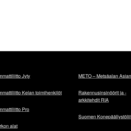
mattiliitto Jyty
METO – Metsäalan Asiant
mattiliitto Kelan toimihenkilöt
Rakennusinsinöörit ja -
arkkitehdit RIA
mattiliitto Pro
Suomen Konepäällystöliit
rkon alat