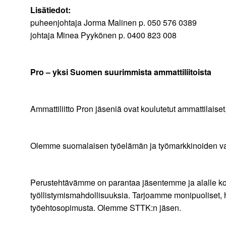
Lisätiedot:
puheenjohtaja Jorma Malinen p. 050 576 0389
johtaja Minea Pyykönen p. 0400 823 008
Pro – yksi Suomen suurimmista ammattiliitoista
Ammattiliitto Pron jäseniä ovat koulutetut ammattilaiset
Olemme suomalaisen työelämän ja työmarkkinoiden vahv
Perustehtävämme on parantaa jäsentemme ja alalle koulu
työllistymismahdollisuuksia. Tarjoamme monipuoliset, h
työehtosopimusta. Olemme STTK:n jäsen.