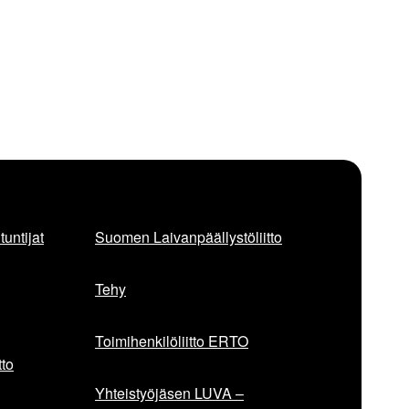
untijat
Suomen Laivanpäällystöliitto
Tehy
Toimihenkilöliitto ERTO
to
Yhteistyöjäsen LUVA –