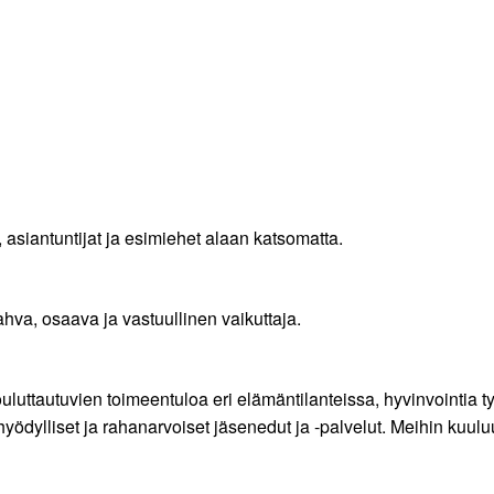
, asiantuntijat ja esimiehet alaan katsomatta.
a, osaava ja vastuullinen vaikuttaja.
ttautuvien toimeentuloa eri elämäntilanteissa, hyvinvointia ty
yödylliset ja rahanarvoiset jäsenedut ja -palvelut. Meihin kuul