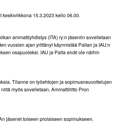
at keskiviikkona 15.3.2023 kello 06.00.
niikan ammattiyhdistys (ITA) ry:n jäseniin sovelletaan
den vuosien ajan yrittänyt käynnistää Paltan ja IAU:n
ksen osapuoleksi. IAU ja Palta eivät ole näihin
uuksia. Tilanne on työehtojen ja sopimusneuvottelujen
iitä myös sovelletaan, Ammattiliitto Pron
ITAn jäsenet toiseen prolaiseen sopimukseen.