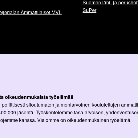
Suomen lähi- ja perushoita
SuPer
ijerialan Ammattilaiset MVL
ta oikeudenmukaista työelämää
oliittisesti sitoutumaton ja moniarvoinen koulutettujen ammattil
 400 000 jäsentä. Työskentelemme tasa-arvoisen, yhdenvertaisen
ittojemme kanssa. Visiomme on oikeudenmukainen työelämä.