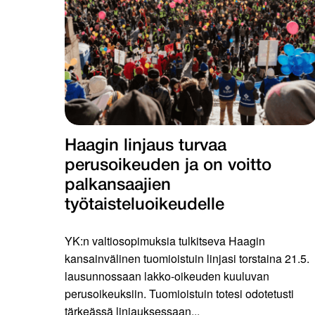
Haagin linjaus turvaa
perusoikeuden ja on voitto
palkansaajien
työtaisteluoikeudelle
YK:n valtiosopimuksia tulkitseva Haagin
kansainvälinen tuomioistuin linjasi torstaina 21.5.
lausunnossaan lakko-oikeuden kuuluvan
perusoikeuksiin. Tuomioistuin totesi odotetusti
tärkeässä linjauksessaan...