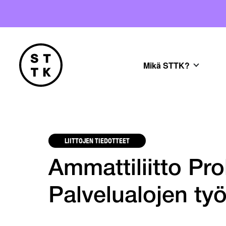
Mikä STTK?
LIITTOJEN TIEDOTTEET
Ammattiliitto Pro
Palvelualojen ty