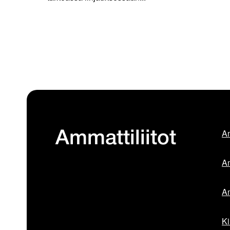
Am
Ammattiliitot
Am
Am
Ki