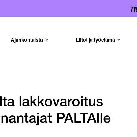
Ajankohtaista
Liitot ja työelämä
lta lakkovaroitus
önantajat PALTAlle