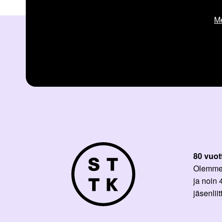
Me
80 vuot
Olemme p
ja noin
jäsenli