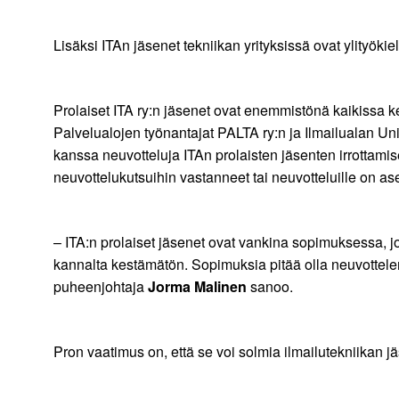
Lisäksi ITAn jäsenet tekniikan yrityksissä ovat ylityök
Prolaiset ITA ry:n jäsenet ovat enemmistönä kaikissa ken
Palvelualojen työnantajat PALTA ry:n ja Ilmailualan Uni
kanssa neuvotteluja ITAn prolaisten jäsenten irrottami
neuvottelukutsuihin vastanneet tai neuvotteluille on a
– ITA:n prolaiset jäsenet ovat vankina sopimuksessa, j
kannalta kestämätön. Sopimuksia pitää olla neuvottele
puheenjohtaja
Jorma Malinen
sanoo.
Pron vaatimus on, että se voi solmia ilmailutekniikan 