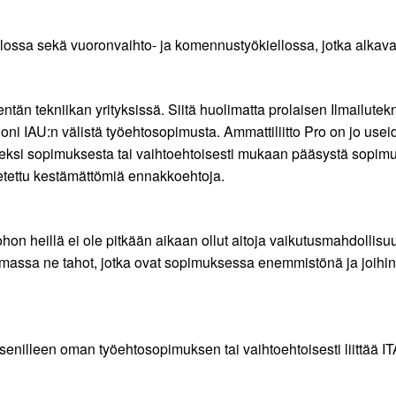
iellossa sekä vuoronvaihto- ja komennustyökiellossa, jotka alkav
tän tekniikan yrityksissä. Siitä huolimatta prolaisen Ilmailutek
oni IAU:n välistä työehtosopimusta. Ammattiliitto Pro on jo usei
seksi sopimuksesta tai vaihtoehtoisesti mukaan pääsystä sopimu
setettu kestämättömiä ennakkoehtoja.
ohon heillä ei ole pitkään aikaan ollut aitoja vaikutusmahdollis
massa ne tahot, jotka ovat sopimuksessa enemmistönä ja joihin n
jäsenilleen oman työehtosopimuksen tai vaihtoehtoisesti liittää 