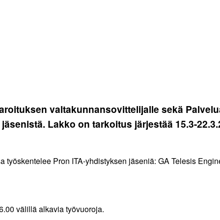
ovaroituksen valtakunnansovittelijalle sekä Palvel
 jäsenistä. Lakko on tarkoitus järjestää 15.3-22.3
ssa työskentelee Pron ITA-yhdistyksen jäseniä: GA Telesis Eng
00 välillä alkavia työvuoroja.