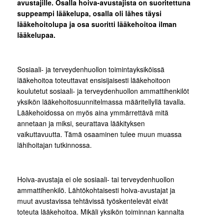
avustajille. Osalla hoiva-avustajista on suoritettuna
suppeampi lääkelupa, osalla oli lähes täysi
lääkehoitolupa ja osa suoritti lääkehoitoa ilman
lääkelupaa.
Sosiaali- ja terveydenhuollon toimintayksiköissä
lääkehoitoa toteuttavat ensisijaisesti lääkehoitoon
koulutetut sosiaali- ja terveydenhuollon ammattihenkilöt
yksikön lääkehoitosuunnitelmassa määritellyllä tavalla.
Lääkehoidossa on myös aina ymmärrettävä mitä
annetaan ja miksi, seurattava lääkityksen
vaikuttavuutta. Tämä osaaminen tulee muun muassa
lähihoitajan tutkinnossa.
Hoiva-avustaja ei ole sosiaali- tai terveydenhuollon
ammattihenkilö. Lähtökohtaisesti hoiva-avustajat ja
muut avustavissa tehtävissä työskentelevät eivät
toteuta lääkehoitoa. Mikäli yksikön toiminnan kannalta