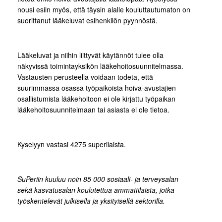
nousi esiin myös, että täysin alalle kouluttautumaton on
suorittanut lääkeluvat esihenkilön pyynnöstä.
Lääkeluvat ja niihin liittyvät käytännöt tulee olla
näkyvissä toimintayksikön lääkehoitosuunnitelmassa.
Vastausten perusteella voidaan todeta, että
suurimmassa osassa työpaikoista hoiva-avustajien
osallistumista lääkehoitoon ei ole kirjattu työpaikan
lääkehoitosuunnitelmaan tai asiasta ei ole tietoa.
Kyselyyn vastasi 4275 superilaista.
SuPeriin kuuluu noin 85 000 sosiaali- ja terveysalan
sekä kasvatusalan koulutettua ammattilaista, jotka
työskentelevät julkisella ja yksityisellä sektorilla.