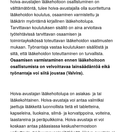
hoiva-avustajien lääkehoitoon osallistuminen on
välttämätöntä, tulee hoiva-avustajalla olla suoritettuna
lääkehoidon koulutus, osaaminen varmistettu ja
lääkärin myöntämä kirjallinen lääkehoitolupa.
Tarvittavan koulutuksen sisältö on aina arvioitava
työtehtävissä tarvittavan osaamisen ja
toimintayksikössä toteuttavan lääkehoidon vaatimusten
mukaan. Työnantaja vastaa koulutuksen sisällöstä ja
siitä, että lääkehoidon toteuttaminen on turvallista.
Osaamisen varmistaminen ennen lääkehoitoon
osallistumista on velvoittavaa lainsäädäntöä eikä
työnantaja voi siitä joustaa (Valvira).
Hoiva-avustajan lääkehoitolupa on asiakas- ja tai
lääkekohtainen. Hoiva-avustaja voi antaa valmiiksi
jaettuja lääkkeitä luonnollista tietä eli tabletteina,
kapseleina, liuoksina, silmä- ja korvatippoina, voiteina,
laastareina ja peräpuikkoina. Hoiva-avustaja ei voi
koskaan antaa pääasiassa keskushermostoon