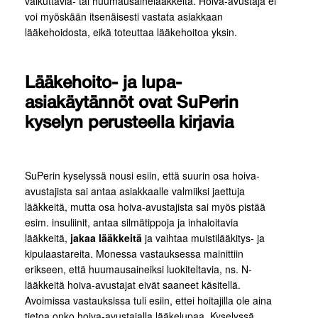
vaikuttavia- tai huumausainelääkkeitä. Hoiva-avustaja ei
voi myöskään itsenäisesti vastata asiakkaan
lääkehoidosta, eikä toteuttaa lääkehoitoa yksin.
Lääkehoito- ja lupa-
asiakäytännöt ovat SuPerin
kyselyn perusteella kirjavia
SuPerin kyselyssä nousi esiin, että suurin osa hoiva-
avustajista sai antaa asiakkaalle valmiiksi jaettuja
lääkkeitä, mutta osa hoiva-avustajista sai myös pistää
esim. insuliinit, antaa silmätippoja ja inhaloitavia
lääkkeitä,
jakaa lääkkeitä
ja vaihtaa muistilääkitys- ja
kipulaastareita. Monessa vastauksessa mainittiin
erikseen, että huumausaineiksi luokiteltavia, ns. N-
lääkkeitä hoiva-avustajat eivät saaneet käsitellä.
Avoimissa vastauksissa tuli esiin, ettei hoitajilla ole aina
tietoa onko hoiva-avustajalla lääkelupaa. Kyselyssä