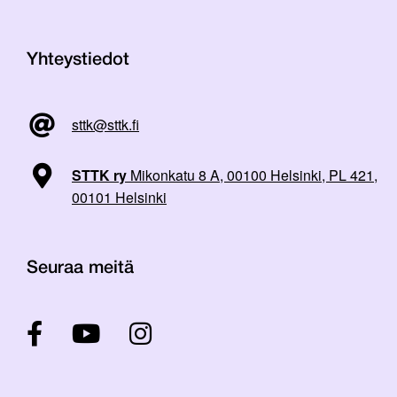
Yhteystiedot
sttk@sttk.fi
STTK ry
Mikonkatu 8 A, 00100 Helsinki, PL 421,
00101 Helsinki
Seuraa meitä