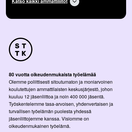
Katso kaikki ammattiliitot
80 vuotta oikeudenmukaista työelämää
Olemme poliittisesti sitoutumaton ja moniarvoinen
koulutettujen ammattilaisten keskusjärjestö, johon
kuuluu 12 jäsenliittoa ja noin 400 000 jäsentä.
Työskentelemme tasa-arvoisen, yhdenvertaisen ja
turvallisen työelämän puolesta yhdessä
jäsenliittojemme kanssa. Visiomme on
oikeudenmukainen työelämä.