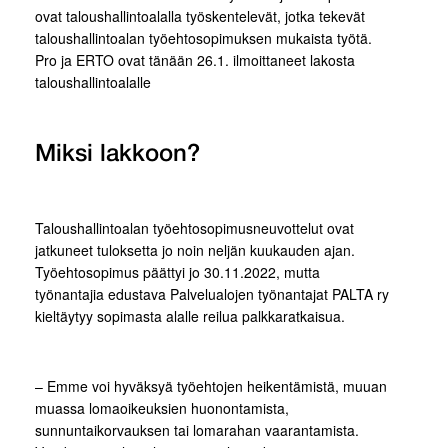
ovat taloushallintoalalla työskentelevät, jotka tekevät
taloushallintoalan työehtosopimuksen mukaista työtä.
Pro ja ERTO ovat tänään 26.1. ilmoittaneet lakosta
taloushallintoalalle
Miksi lakkoon?
Taloushallintoalan työehtosopimusneuvottelut ovat
jatkuneet tuloksetta jo noin neljän kuukauden ajan.
Työehtosopimus päättyi jo 30.11.2022, mutta
työnantajia edustava Palvelualojen työnantajat PALTA ry
kieltäytyy sopimasta alalle reilua palkkaratkaisua.
– Emme voi hyväksyä työehtojen heikentämistä, muuan
muassa lomaoikeuksien huonontamista,
sunnuntaikorvauksen tai lomarahan vaarantamista.