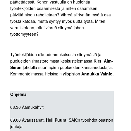
päätettäessä. Kenen vastuulla on huolehtia
työntekijöiden osaamisesta ja miten osaamisen
päivittäminen rahoitetaan? Vihreä siirtymän myötä osa
työstä katoaa, mutta syntyy myös uutta työtä. Miten
varmistetaan, ettei vihreä siirtymä johda
työttömyyteen?
Työntekijöiden oikeudenmukaisesta siirtymästä ja
puolueiden ilmastotoimista keskustelemassa
Kirsi Alm-
Siiran
johdolla suurimpien puolueiden kansanedustajia.
Kommentoimassa Helsingin yliopiston
Annukka Vainio
.
Ohjelma
08.30 Aamukahvit
09.00 Avaussanat,
Heli Puura
, SAK:n työehdot osaston
johtaja