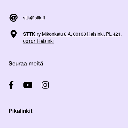
sttk@sttk.fi
STTK ry
Mikonkatu 8 A, 00100 Helsinki, PL 421,
00101 Helsinki
Seuraa meitä
Pikalinkit