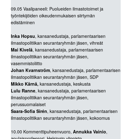
09.05 Vaalipaneeli: Puolueiden ilmastotoimet ja
työntekijöiden oikeudenmukaisen siirtymän
edistäminen
Inka Hopsu
, kansanedustaja, parlamentaarisen
ilmastopolitiikan seurantaryhmän jäsen, vihreät
Mai Kivelä
, kansanedustaja, parlamentaarisen
ilmastopolitiikan seurantaryhmän jäsen,
vasemmistoliitto
Johan Kvarnström
, kansanedustaja, parlamentaarisen
ilmastopolitiikan seurantaryhmän jäsen, SDP
Mikko Kärnä,
kansanedustaja, keskusta
Lulu Ranne
, kansanedustaja, parlamentaarisen
ilmastopolitiikan seurantaryhmän jäsen,
perussuomalaiset
Saara-Sofia Sirén
, kansanedustaja, parlamentaarisen
ilmastopolitiikan seurantaryhmän jäsen, kokoomus
10.00 Kommenttipuheenvuoro,
Annukka Vainio
,
apulaisprofessori, Helsingin yliopisto