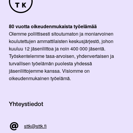
80 vuotta oikeudenmukaista työelämää
Olemme poliittisesti sitoutumaton ja moniarvoinen
koulutettujen ammattilaisten keskusjärjestö, johon
kuuluu 12 jäsenliittoa ja noin 400 000 jäsentä.
Työskentelemme tasa-arvoisen, yhdenvertaisen ja
turvallisen työelämän puolesta yhdessä
jäsenliittojemme kanssa. Visiomme on
oikeudenmukainen työelämä.
Yhteystiedot
sttk@sttk.fi