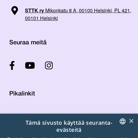
STTK ry
Mikonkatu 8 A, 00100 Helsinki, PL 421,
00101 Helsinki
Seuraa meitä
Pikalinkit
Yhteystiedot
×
Tämä sivusto käyttää seuranta-
Laskutustiedot
evästeitä
STTK:n kuvapankki
FINNISH