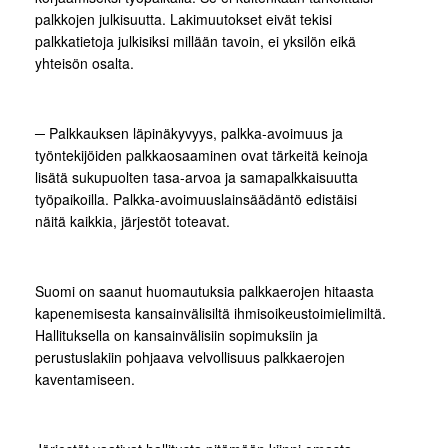
palkkojen julkisuutta. Lakimuutokset eivät tekisi
palkkatietoja julkisiksi millään tavoin, ei yksilön eikä
yhteisön osalta.
─ Palkkauksen läpinäkyvyys, palkka-avoimuus ja
työntekijöiden palkkaosaaminen ovat tärkeitä keinoja
lisätä sukupuolten tasa-arvoa ja samapalkkaisuutta
työpaikoilla. Palkka-avoimuuslainsäädäntö edistäisi
näitä kaikkia, järjestöt toteavat.
Suomi on saanut huomautuksia palkkaerojen hitaasta
kapenemisesta kansainvälisiltä ihmisoikeustoimielimiltä.
Hallituksella on kansainvälisiin sopimuksiin ja
perustuslakiin pohjaava velvollisuus palkkaerojen
kaventamiseen.