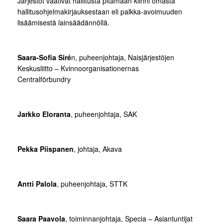
Järjestöt vaativat hallitusta pitämään kiinni omasta
hallitusohjelmakirjauksestaan eli palkka-avoimuuden
lisäämisestä lainsäädännöllä.
Saara-Sofia Siré
n, puheenjohtaja, Naisjärjestöjen
Keskusliitto – Kvinnoorganisationernas
Centralförbundry
Jarkko
Eloranta
, puheenjohtaja, SAK
Pekka Piispanen
, johtaja, Akava
Antti Palola
, puheenjohtaja, STTK
Saara Paavola
, toiminnanjohtaja, Specia – Asiantuntijat