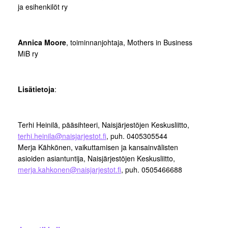
ja esihenkilöt ry
Annica Moore
, toiminnanjohtaja, Mothers in Business
MiB ry
Lisätietoja
:
Terhi Heinilä, pääsihteeri, Naisjärjestöjen Keskusliitto,
terhi.heinila@naisjarjestot.fi
, puh. 0405305544
Merja Kähkönen, vaikuttamisen ja kansainvälisten
asioiden asiantuntija, Naisjärjestöjen Keskusliitto,
merja.kahkonen@naisjarjestot.fi
, puh. 0505466688