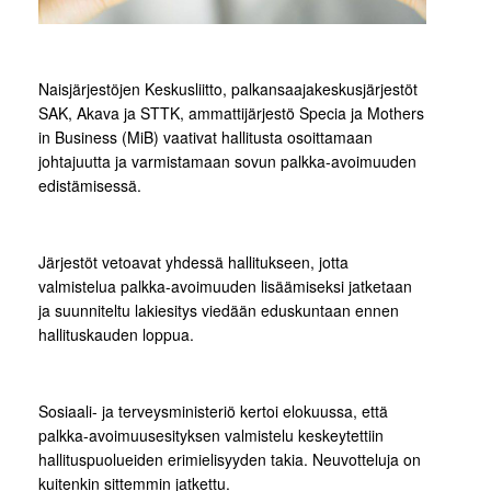
Naisjärjestöjen Keskusliitto, palkansaajakeskusjärjestöt
SAK, Akava ja STTK, ammattijärjestö Specia ja Mothers
in Business (MiB) vaativat hallitusta osoittamaan
johtajuutta ja varmistamaan sovun palkka-avoimuuden
edistämisessä.
Järjestöt vetoavat yhdessä hallitukseen, jotta
valmistelua palkka-avoimuuden lisäämiseksi jatketaan
ja suunniteltu lakiesitys viedään eduskuntaan ennen
hallituskauden loppua.
Sosiaali- ja terveysministeriö kertoi elokuussa, että
palkka-avoimuusesityksen valmistelu keskeytettiin
hallituspuolueiden erimielisyyden takia. Neuvotteluja on
kuitenkin sittemmin jatkettu.