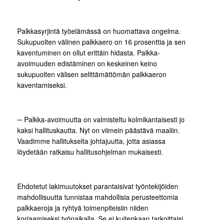
Palkkasyrjintä työelämässä on huomattava ongelma.
Sukupuolten välinen palkkaero on 16 prosenttia ja sen
kaventuminen on ollut erittäin hidasta. Palkka-
avoimuuden edistäminen on keskeinen keino
sukupuolten välisen selittämättömän palkkaeron
kaventamiseksi.
─ Palkka-avoimuutta on valmisteltu kolmikantaisesti jo
kaksi hallituskautta. Nyt on viimein päästävä maaliin.
Vaadimme hallitukselta johtajuutta, jotta asiassa
löydetään ratkaisu hallitusohjelman mukaisesti.
Ehdotetut lakimuutokset parantaisivat työntekijöiden
mahdollisuutta tunnistaa mahdollisia perusteettomia
palkkaeroja ja ryhtyä toimenpiteisiin niiden
korjaamiseksi työpaikalla. Se ei kuitenkaan tarkoittaisi