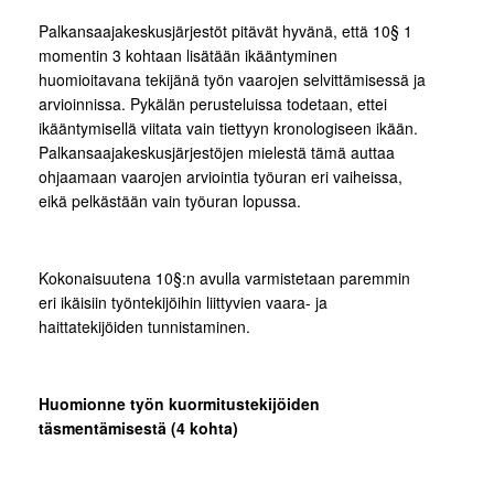
Palkansaajakeskusjärjestöt pitävät hyvänä, että 10§ 1
momentin 3 kohtaan lisätään ikääntyminen
huomioitavana tekijänä työn vaarojen selvittämisessä ja
arvioinnissa. Pykälän perusteluissa todetaan, ettei
ikääntymisellä viitata vain tiettyyn kronologiseen ikään.
Palkansaajakeskusjärjestöjen mielestä tämä auttaa
ohjaamaan vaarojen arviointia työuran eri vaiheissa,
eikä pelkästään vain työuran lopussa.
Kokonaisuutena 10§:n avulla varmistetaan paremmin
eri ikäisiin työntekijöihin liittyvien vaara- ja
haittatekijöiden tunnistaminen.
Huomionne työn kuormitustekijöiden
täsmentämisestä (4 kohta)