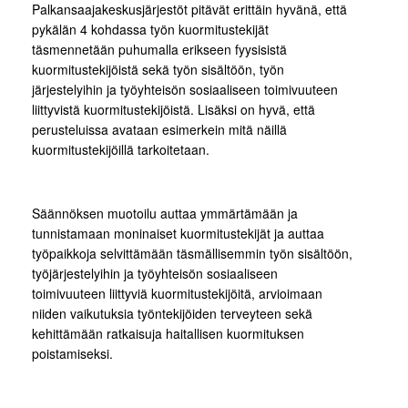
Palkansaajakeskusjärjestöt pitävät erittäin hyvänä, että
pykälän 4 kohdassa työn kuormitustekijät
täsmennetään puhumalla erikseen fyysisistä
kuormitustekijöistä sekä työn sisältöön, työn
järjestelyihin ja työyhteisön sosiaaliseen toimivuuteen
liittyvistä kuormitustekijöistä. Lisäksi on hyvä, että
perusteluissa avataan esimerkein mitä näillä
kuormitustekijöillä tarkoitetaan.
Säännöksen muotoilu auttaa ymmärtämään ja
tunnistamaan moninaiset kuormitustekijät ja auttaa
työpaikkoja selvittämään täsmällisemmin työn sisältöön,
työjärjestelyihin ja työyhteisön sosiaaliseen
toimivuuteen liittyviä kuormitustekijöitä, arvioimaan
niiden vaikutuksia työntekijöiden terveyteen sekä
kehittämään ratkaisuja haitallisen kuormituksen
poistamiseksi.