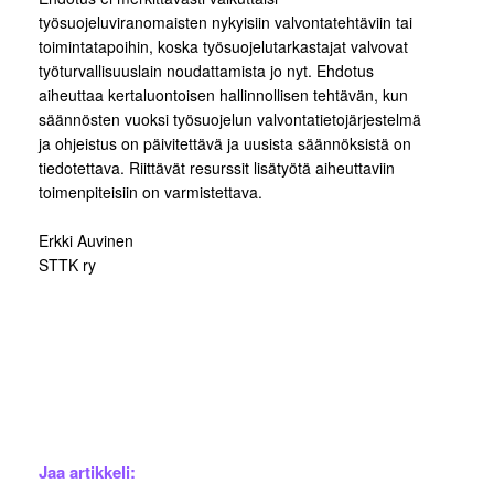
työsuojeluviranomaisten nykyisiin valvontatehtäviin tai
toimintatapoihin, koska työsuojelutarkastajat valvovat
työturvallisuuslain noudattamista jo nyt. Ehdotus
aiheuttaa kertaluontoisen hallinnollisen tehtävän, kun
säännösten vuoksi työsuojelun valvontatietojärjestelmä
ja ohjeistus on päivitettävä ja uusista säännöksistä on
tiedotettava. Riittävät resurssit lisätyötä aiheuttaviin
toimenpiteisiin on varmistettava.
Erkki Auvinen
STTK ry
Jaa artikkeli: