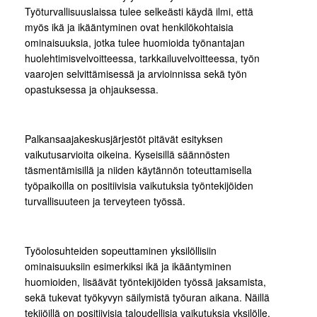
Työturvallisuuslaissa tulee selkeästi käydä ilmi, että
myös ikä ja ikääntyminen ovat henkilökohtaisia
ominaisuuksia, jotka tulee huomioida työnantajan
huolehtimisvelvoitteessa, tarkkailuvelvoitteessa, työn
vaarojen selvittämisessä ja arvioinnissa sekä työn
opastuksessa ja ohjauksessa.
Palkansaajakeskusjärjestöt pitävät esityksen
vaikutusarvioita oikeina. Kyseisillä säännösten
täsmentämisillä ja niiden käytännön toteuttamisella
työpaikoilla on positiivisia vaikutuksia työntekijöiden
turvallisuuteen ja terveyteen työssä.
Työolosuhteiden sopeuttaminen yksilöllisiin
ominaisuuksiin esimerkiksi ikä ja ikääntyminen
huomioiden, lisäävät työntekijöiden työssä jaksamista,
sekä tukevat työkyvyn säilymistä työuran aikana. Näillä
tekijöillä on positiivisia taloudellisia vaikutuksia yksilölle,