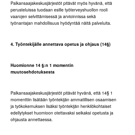
Palkansaajakeskusjärjestöt pitävät myös hyvänä, että
perusteluissa tuodaan esille työterveyshuollon rooli
vaarojen selvittämisessä ja arvioinnissa sekä
työnantajan mahdollisuus hyödyntää näitä palveluita.
4. Työntekijälle annettava opetus ja ohjaus (14§)
Huomionne 14 §:n 1 momentin
muutosehdotuksesta
Palkansaajakeskusjärjestöt pitävät hyvänä, että 14§ 1
momenttiin lisätään työntekijän ammatillisen osaamisen
ja työkokemuksen lisäksi työntekijän henkilökohtaiset
edellytykset huomioon otettavaksi seikaksi opetusta ja
ohjausta annettaessa.