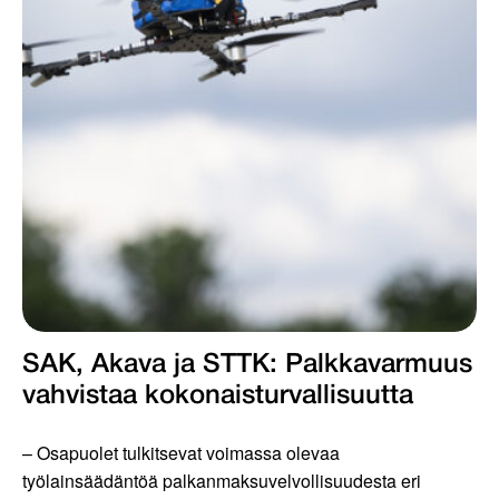
SAK, Akava ja STTK: Palkkavarmuus
vahvistaa kokonais­turvallisuutta
– Osapuolet tulkitsevat voimassa olevaa
työlainsäädäntöä palkanmaksuvelvollisuudesta eri