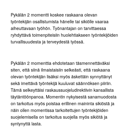
Pykälän 2 momentti koskee raskaana olevan
työntekijän osallistumista hänelle tai sikiölle vaaraa
aiheuttavaan työhön. Työnantajan on tarvittaessa
ryhdyttävä toimenpiteisiin huolehtiakseen työntekijöiden
turvallisuudesta ja terveydestä työssä.
Pykälän 2 momenttia ehdotetaan täsmennettäväksi
siten, että siinä ilmaistaisiin selkeästi, että raskaana
olevan työntekijän lisäksi myös äskettäin synnyttänyt
sekä imettävä työntekijä kuuluvat säännöksen piiriin.
Tämä selkeyttäisi raskaussuojeludirektiivin kansallista
täytäntöönpanoa. Momentin nykyisestä sanamuodosta
on tarkoitus myös poistaa erillinen maininta sikiöstä ja
näin ollen momentissa tarkoitettujen työntekijöiden
suojelemisella on tarkoitus suojella myös sikiötä ja
syntynyttä lasta.