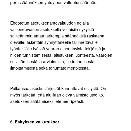
perussäännöksen yhteyteen valtuutussäännös.
Ehdotetun asetuksenantovaltuuden nojalla
valtioneuvoston asetuksella voitaisiin nykyistä
selkeämmin antaa tarkempia säännöksiä raskaana
olevalle, äskettäin synnyttäneelle tai imettävälle
työntekijälle työssä vaaraa aiheuttavista tekijöistä ja
niiden tunnistamisesta, altistuksen luonteesta, vaarojen
selvittämisestä ja arvioinnista, tiedottamisesta,
ilmoittamisesta sekä torjuntatoimenpiteistä.
Palkansaajakeskusjärjestöt kannattavat esitystä. On
myös tärkeää, että aluillaan oleva valmistelutyö ko.
asetuksen säätämiseksi etenee ripeästi.
6. Esityksen vaikutukset