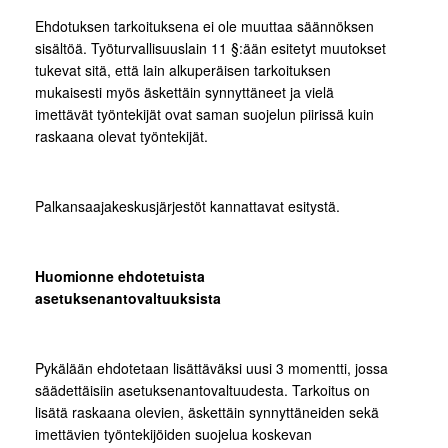
Ehdotuksen tarkoituksena ei ole muuttaa säännöksen
sisältöä. Työturvallisuuslain 11 §:ään esitetyt muutokset
tukevat sitä, että lain alkuperäisen tarkoituksen
mukaisesti myös äskettäin synnyttäneet ja vielä
imettävät työntekijät ovat saman suojelun piirissä kuin
raskaana olevat työntekijät.
Palkansaajakeskusjärjestöt kannattavat esitystä.
Huomionne ehdotetuista
asetuksenantovaltuuksista
Pykälään ehdotetaan lisättäväksi uusi 3 momentti, jossa
säädettäisiin asetuksenantovaltuudesta. Tarkoitus on
lisätä raskaana olevien, äskettäin synnyttäneiden sekä
imettävien työntekijöiden suojelua koskevan