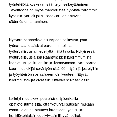
työntekijöitä koskevan sääntelyn selkeyttäminen.
Tavoitteena on myös mahdollistaa nykyistä paremmin
kyseisiä työntekijöitä koskevien tarkentavien
säännösten antaminen.
Nykyisiä säännöksiä on tarpeen selkiyttää, jotta
työnantajat osaisivat paremmin toimia
työturvallisuuslain edellyttämällä tavalla. Nykyisessä
työturvallisuuslaissa ikääntyneiden kuormittumista
lisäävät tekijät kuten ikä ja ikääntyminen, työn fyysiset
kuormitustekijät sekä työn sisältöön, työn järjestelyihin
ja työyhteisön sosiaaliseen toimivuuteen liittyvät
kuormitustekijät eivät tule riittävän selkeästi esille.
Esitetyt muutokset poistaisivat työpaikoilla
epätietoisuutta siitä, että työturvallisuuslain mukaan
työnantajan on otettava huomioon työntekijän
henkilökohtaisiin edellytyksiin liittyvät seikat.