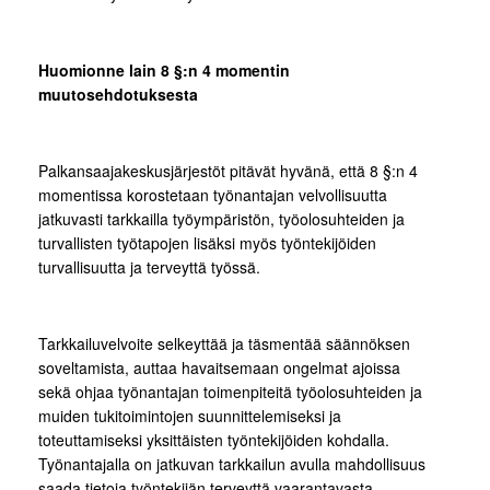
Huomionne lain 8 §:n 4 momentin
muutosehdotuksesta
Palkansaajakeskusjärjestöt pitävät hyvänä, että 8 §:n 4
momentissa korostetaan työnantajan velvollisuutta
jatkuvasti tarkkailla työympäristön, työolosuhteiden ja
turvallisten työtapojen lisäksi myös työntekijöiden
turvallisuutta ja terveyttä työssä.
Tarkkailuvelvoite selkeyttää ja täsmentää säännöksen
soveltamista, auttaa havaitsemaan ongelmat ajoissa
sekä ohjaa työnantajan toimenpiteitä työolosuhteiden ja
muiden tukitoimintojen suunnittelemiseksi ja
toteuttamiseksi yksittäisten työntekijöiden kohdalla.
Työnantajalla on jatkuvan tarkkailun avulla mahdollisuus
saada tietoja työntekijän terveyttä vaarantavasta