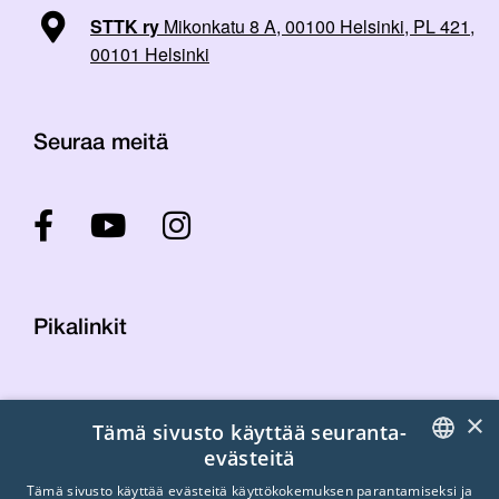
STTK ry
Mikonkatu 8 A, 00100 Helsinki, PL 421,
00101 Helsinki
Seuraa meitä
Pikalinkit
Yhteystiedot
×
Tämä sivusto käyttää seuranta-
Laskutustiedot
evästeitä
STTK:n kuvapankki
FINNISH
Tietosuojaseloste
Tämä sivusto käyttää evästeitä käyttökokemuksen parantamiseksi ja