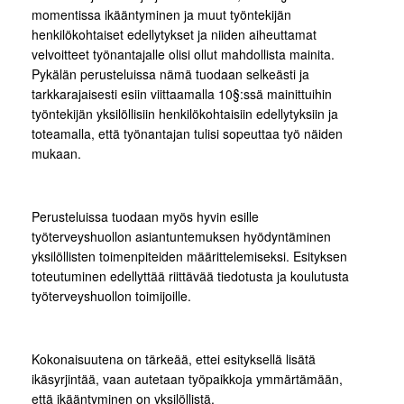
momentissa ikääntyminen ja muut työntekijän
henkilökohtaiset edellytykset ja niiden aiheuttamat
velvoitteet työnantajalle olisi ollut mahdollista mainita.
Pykälän perusteluissa nämä tuodaan selkeästi ja
tarkkarajaisesti esiin viittaamalla 10§:ssä mainittuihin
työntekijän yksilöllisiin henkilökohtaisiin edellytyksiin ja
toteamalla, että työnantajan tulisi sopeuttaa työ näiden
mukaan.
Perusteluissa tuodaan myös hyvin esille
työterveyshuollon asiantuntemuksen hyödyntäminen
yksilöllisten toimenpiteiden määrittelemiseksi. Esityksen
toteutuminen edellyttää riittävää tiedotusta ja koulutusta
työterveyshuollon toimijoille.
Kokonaisuutena on tärkeää, ettei esityksellä lisätä
ikäsyrjintää, vaan autetaan työpaikkoja ymmärtämään,
että ikääntyminen on yksilöllistä.