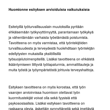
Huomionne esityksen arvioiduista vaikutuksista
Esitetyillä työturvallisuuslain muutoksilla pyritään
ehkäisemään työkyvyttömyyttä, parantamaan työkykyä
ja vähentämään varhaista työelämästä poistumista.
Tavoitteena on myös varmistaa, että työntekijöiden
turvallisuudesta ja terveydestä huolehditaan työntekijän
edellytysten mukaisilla yksilöllisillä
työsuojelutoimenpiteillä. Lisäksi tavoitteena on ehkäistä
ikääntymiseen liittyviä työtapaturmia, ammattitauteja ja
muita työstä ja työympäristöstä johtuvia terveyshaittoja.
Esityksen tavoitteena on myös korostaa, että työn
vaarojen arvioinnissa huomioon otettavat työn
kuormitustekijät voivat olla sekä fyysisiä että
psykososiaalisia. Lisäksi esityksen tavoitteena on
raskaana olevia, äskettäin synnyttäneitä sekä imettäviä