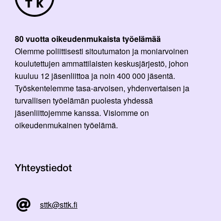
80 vuotta oikeudenmukaista työelämää
Olemme poliittisesti sitoutumaton ja moniarvoinen
koulutettujen ammattilaisten keskusjärjestö, johon
kuuluu 12 jäsenliittoa ja noin 400 000 jäsentä.
Työskentelemme tasa-arvoisen, yhdenvertaisen ja
turvallisen työelämän puolesta yhdessä
jäsenliittojemme kanssa. Visiomme on
oikeudenmukainen työelämä.
Yhteystiedot
sttk@sttk.fi