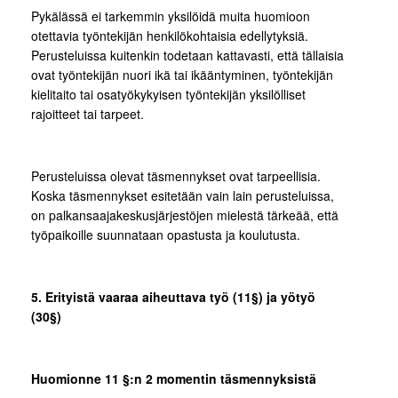
Pykälässä ei tarkemmin yksilöidä muita huomioon
otettavia työntekijän henkilökohtaisia edellytyksiä.
Perusteluissa kuitenkin todetaan kattavasti, että tällaisia
ovat työntekijän nuori ikä tai ikääntyminen, työntekijän
kielitaito tai osatyökykyisen työntekijän yksilölliset
rajoitteet tai tarpeet.
Perusteluissa olevat täsmennykset ovat tarpeellisia.
Koska täsmennykset esitetään vain lain perusteluissa,
on palkansaajakeskusjärjestöjen mielestä tärkeää, että
työpaikoille suunnataan opastusta ja koulutusta.
5. Erityistä vaaraa aiheuttava työ (11§) ja yötyö
(30§)
Huomionne 11 §:n 2 momentin täsmennyksistä