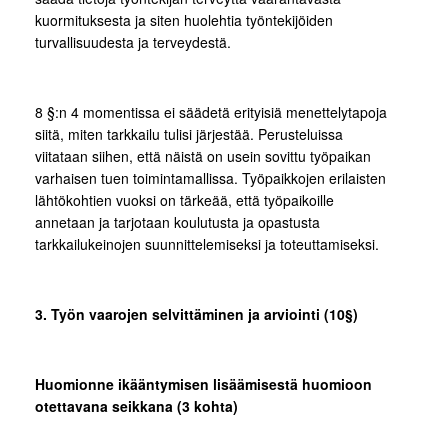
kuormituksesta ja siten huolehtia työntekijöiden
turvallisuudesta ja terveydestä.
8 §:n 4 momentissa ei säädetä erityisiä menettelytapoja
siitä, miten tarkkailu tulisi järjestää. Perusteluissa
viitataan siihen, että näistä on usein sovittu työpaikan
varhaisen tuen toimintamallissa. Työpaikkojen erilaisten
lähtökohtien vuoksi on tärkeää, että työpaikoille
annetaan ja tarjotaan koulutusta ja opastusta
tarkkailukeinojen suunnittelemiseksi ja toteuttamiseksi.
3. Työn vaarojen selvittäminen ja arviointi (10§)
Huomionne ikääntymisen lisäämisestä huomioon
otettavana seikkana (3 kohta)