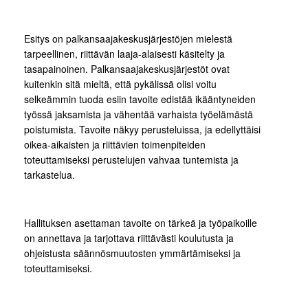
Esitys on palkansaajakeskusjärjestöjen mielestä
tarpeellinen, riittävän laaja-alaisesti käsitelty ja
tasapainoinen. Palkansaajakeskusjärjestöt ovat
kuitenkin sitä mieltä, että pykälissä olisi voitu
selkeämmin tuoda esiin tavoite edistää ikääntyneiden
työssä jaksamista ja vähentää varhaista työelämästä
poistumista. Tavoite näkyy perusteluissa, ja edellyttäisi
oikea-aikaisten ja riittävien toimenpiteiden
toteuttamiseksi perustelujen vahvaa tuntemista ja
tarkastelua.
Hallituksen asettaman tavoite on tärkeä ja työpaikoille
on annettava ja tarjottava riittävästi koulutusta ja
ohjeistusta säännösmuutosten ymmärtämiseksi ja
toteuttamiseksi.