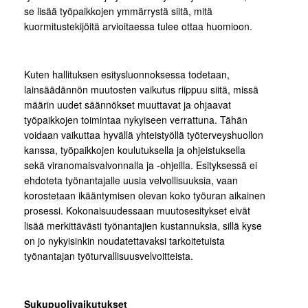
se lisää työpaikkojen ymmärrystä siitä, mitä
kuormitustekijöitä arvioitaessa tulee ottaa huomioon.
Kuten hallituksen esitysluonnoksessa todetaan,
lainsäädännön muutosten vaikutus riippuu siitä, missä
määrin uudet säännökset muuttavat ja ohjaavat
työpaikkojen toimintaa nykyiseen verrattuna. Tähän
voidaan vaikuttaa hyvällä yhteistyöllä työterveyshuollon
kanssa, työpaikkojen koulutuksella ja ohjeistuksella
sekä viranomaisvalvonnalla ja -ohjeilla. Esityksessä ei
ehdoteta työnantajalle uusia velvollisuuksia, vaan
korostetaan ikääntymisen olevan koko työuran aikainen
prosessi. Kokonaisuudessaan muutosesitykset eivät
lisää merkittävästi työnantajien kustannuksia, sillä kyse
on jo nykyisinkin noudatettavaksi tarkoitetuista
työnantajan työturvallisuusvelvoitteista.
Sukupuolivaikutukset