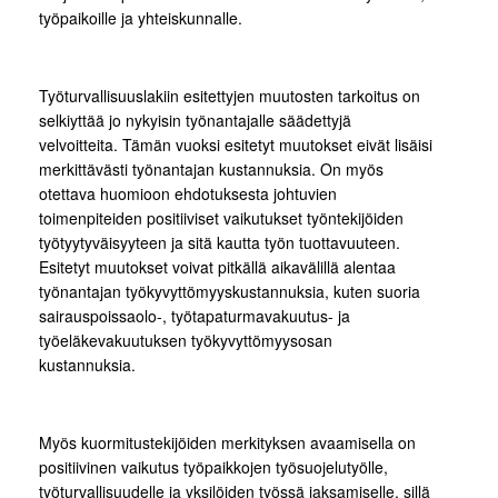
työpaikoille ja yhteiskunnalle.
Työturvallisuuslakiin esitettyjen muutosten tarkoitus on
selkiyttää jo nykyisin työnantajalle säädettyjä
velvoitteita. Tämän vuoksi esitetyt muutokset eivät lisäisi
merkittävästi työnantajan kustannuksia. On myös
otettava huomioon ehdotuksesta johtuvien
toimenpiteiden positiiviset vaikutukset työntekijöiden
työtyytyväisyyteen ja sitä kautta työn tuottavuuteen.
Esitetyt muutokset voivat pitkällä aikavälillä alentaa
työnantajan työkyvyttömyyskustannuksia, kuten suoria
sairauspoissaolo-, työtapaturmavakuutus- ja
työeläkevakuutuksen työkyvyttömyysosan
kustannuksia.
Myös kuormitustekijöiden merkityksen avaamisella on
positiivinen vaikutus työpaikkojen työsuojelutyölle,
työturvallisuudelle ja yksilöiden työssä jaksamiselle, sillä