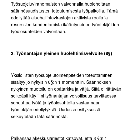
Työsuojeluviranomaisten valvonnalla huolehditaan
säännösuudistusten toteutumisesta työpaikoilla. Tämä
edellyttää aluehallintovirastojen aktiivista roolia ja
resurssien kohdentamista ikääntyneiden työntekijöiden
työolosuhteiden valvontaan.
2. Työnantajan yleinen huolehtimisvelvoite (8§)
Yksilöllisten työsuojelutoimenpiteiden toteuttaminen
sisältyy jo nykyisin 8§:n 1 momenttiin. Säännöksen
nykyinen muotoilu on epätarkka ja väljä. Siitä ei riittävän
selkeästi käy ilmi työnantajan velvollisuus tarvittaessa
sopeuttaa työtä ja työolosuhteita vastaamaan
työntekijän edellytyksiä. Uudessa esityksessä
selkeytetään tätä säännöstä.
Palkansaajakeskusjärjestöt katsovat, että 8 §:n 1