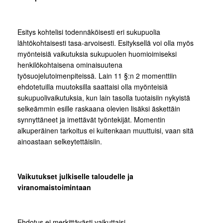
Esitys kohtelisi todennäköisesti eri sukupuolia
lähtökohtaisesti tasa-arvoisesti. Esityksellä voi olla myös
myönteisiä vaikutuksia sukupuolen huomioimiseksi
henkilökohtaisena ominaisuutena
työsuojelutoimenpiteissä. Lain 11 §:n 2 momenttiin
ehdotetuilla muutoksilla saattaisi olla myönteisiä
sukupuolivaikutuksia, kun lain tasolla tuotaisiin nykyistä
selkeämmin esille raskaana olevien lisäksi äskettäin
synnyttäneet ja imettävät työntekijät. Momentin
alkuperäinen tarkoitus ei kuitenkaan muuttuisi, vaan sitä
ainoastaan selkeytettäisiin.
Vaikutukset julkiselle taloudelle ja
viranomaistoimintaan
Ehdotus ei merkittävästi vaikuttaisi