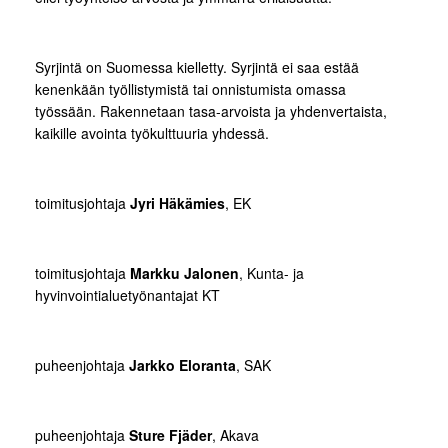
Syrjintä on Suomessa kielletty. Syrjintä ei saa estää
kenenkään työllistymistä tai onnistumista omassa
työssään. Rakennetaan tasa-arvoista ja yhdenvertaista,
kaikille avointa työkulttuuria yhdessä.
toimitusjohtaja
Jyri Häkämies
, EK
toimitusjohtaja
Markku Jalonen
, Kunta- ja
hyvinvointialuetyönantajat KT
puheenjohtaja
Jarkko Eloranta
, SAK
puheenjohtaja
Sture Fjäder
, Akava