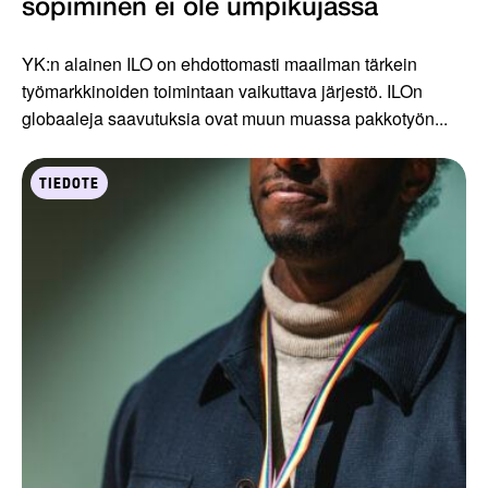
sopiminen ei ole umpikujassa
YK:n alainen ILO on ehdottomasti maailman tärkein
työmarkkinoiden toimintaan vaikuttava järjestö. ILOn
globaaleja saavutuksia ovat muun muassa pakkotyön...
TIEDOTE