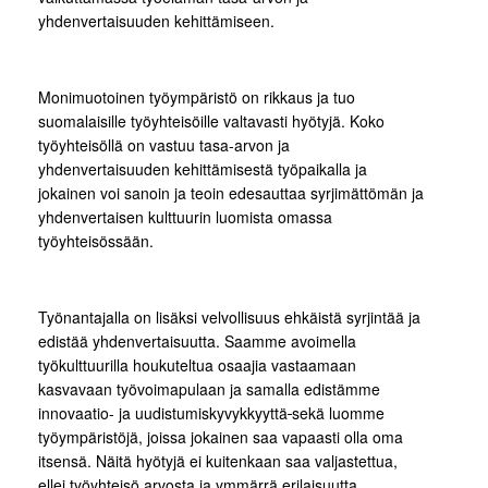
yhdenvertaisuuden kehittämiseen.
Monimuotoinen työympäristö on rikkaus ja tuo
suomalaisille työyhteisöille valtavasti hyötyjä. Koko
työyhteisöllä on vastuu tasa-arvon ja
yhdenvertaisuuden kehittämisestä työpaikalla ja
jokainen voi sanoin ja teoin edesauttaa syrjimättömän ja
yhdenvertaisen kulttuurin luomista omassa
työyhteisössään.
Työnantajalla on lisäksi velvollisuus ehkäistä syrjintää ja
edistää yhdenvertaisuutta. Saamme avoimella
työkulttuurilla houkuteltua osaajia vastaamaan
kasvavaan työvoimapulaan ja samalla edistämme
innovaatio- ja uudistumiskyvykkyyttä
sekä luomme
työympäristöjä, joissa jokainen saa vapaasti olla oma
itsensä. Näitä hyötyjä ei kuitenkaan saa valjastettua,
ellei työyhteisö arvosta ja ymmärrä erilaisuutta.