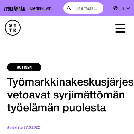
Mediakuvat
FI
UUTINEN
Työmarkkinakeskusjärjes
vetoavat syrjimättömän
työelämän puolesta
Julkaistu
27.6.2022