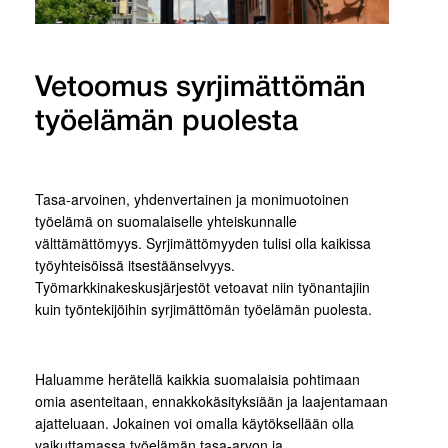
Vetoomus syrjimättömän
työelämän puolesta
Tasa-arvoinen, yhdenvertainen ja monimuotoinen
työelämä on suomalaiselle yhteiskunnalle
välttämättömyys. Syrjimättömyyden tulisi olla kaikissa
työyhteisöissä itsestäänselvyys.
Työmarkkinakeskusjärjestöt vetoavat niin työnantajiin
kuin työntekijöihin syrjimättömän työelämän puolesta.
Haluamme herätellä kaikkia suomalaisia pohtimaan
omia asenteitaan, ennakkokäsityksiään ja laajentamaan
ajatteluaan. Jokainen voi omalla käytöksellään olla
vaikuttamassa työelämän tasa-arvon ja