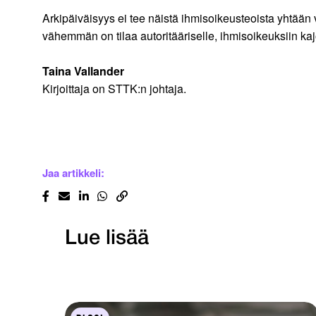
Arkipäiväisyys ei tee näistä ihmisoikeusteoista yhtää
vähemmän on tilaa autoritääriselle, ihmisoikeuksiin kajoa
Taina Vallander
Kirjoittaja on STTK:n johtaja.
Jaa artikkeli:
Lue lisää