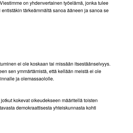
Viestimme on yhdenvertainen työelämä, jonka tulee
si entistäkin tärkeämmältä sanoa ääneen ja sanoa se
tuminen ei ole koskaan tai missään itsestäänselvyys.
seen sen ymmärtämistä, että kellään meistä ei ole
minnalle ja olemassaololle.
 jotkut kokevat oikeudekseen määritellä toisten
ttavasta demokraattisesta yhteiskunnasta kohti