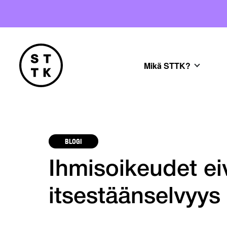
Mikä STTK?
BLOGI
Ihmisoikeudet ei
itsestäänselvyys