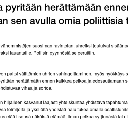
olla pyritään herättämään enne
sen avulla omia poliittisia 
ivähemmistöjen suosiman ravintolan, uhreiksi joutuivat sisäänpää
aksi lauantaille. Poliisin pyynnöstä se peruttiin.
en paitsi välittömien uhrien vahingoittaminen, myös hyökkäys
 pyritään herättämään ennen kaikkea pelkoa ja edesauttamaan sen
distuvaa vihaa ja sortoa.
a on hiljalleen kasvanut laajasti yhteiskuntaa yhdistävä tapaht
ia toimijoita ja yksilöitä yhdistää halu tukea omalla osallistum
s elää itsensä näköistä elämää, ilman pelkoa syrjinnästä tai oi