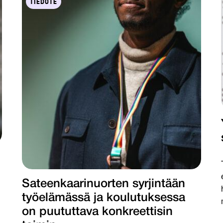
TIEDOTE
Sateenkaarinuorten syrjintään
työelämässä ja koulutuksessa
on puututtava konkreettisin