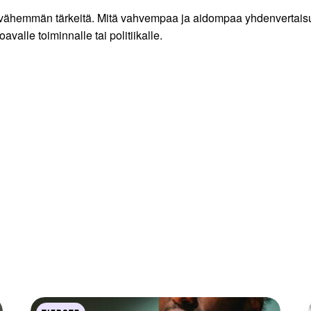
n vähemmän tärkeitä. Mitä vahvempaa ja aidompaa yhdenvertaisu
valle toiminnalle tai politiikalle.