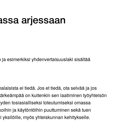
assa arjessaan
ja esimerkiksi yhdenvertaisuuslaki sisältää
ista ei tiedä. Jos et tiedä, ota selvää ja jos
 tärkeämpää on kuitenkin sen laatiminen työyhteisön
yden tosiasialliseksi toteutumiseksi omassa
koihin ja käytöntöihin puuttuminen sekä tuen
i yksilöille, myös yhteiskunnan kehitykselle.