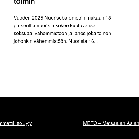
toimin
Vuoden 2025 Nuorisobarometrin mukaan 18
prosenttia nuorista kokee kuuluvansa
seksuaalivähemmistöön ja lähes joka toinen
johonkin vähemmistöön. Nuorista 16...
mattiliitto Jyty
METO – Metsäalan Asiant