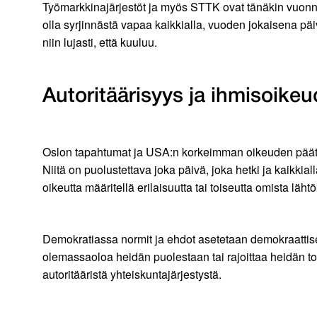
Työmarkkinajärjestöt ja myös STTK ovat tänäkin vuonn
olla syrjinnästä vapaa kaikkialla, vuoden jokaisena p
niin lujasti, että kuuluu.
Autoritäärisyys ja ihmisoike
Oslon tapahtumat ja USA:n korkeimman oikeuden päätös 
Niitä on puolustettava joka päivä, joka hetki ja kaikki
oikeutta määritellä erilaisuutta tai toiseutta omista lä
Demokratiassa normit ja ehdot asetetaan demokraattises
olemassaoloa heidän puolestaan tai rajoittaa heidän to
autoritääristä yhteiskuntajärjestystä.