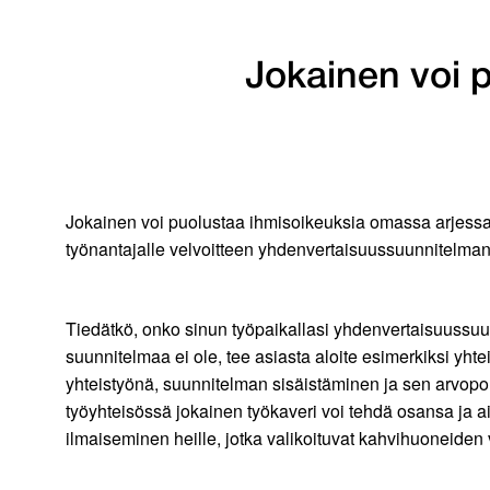
Jokainen voi 
Jokainen voi puolustaa ihmisoikeuksia omassa arjessaa
työnantajalle velvoitteen yhdenvertaisuussuunnitelman l
Tiedätkö, onko sinun työpaikallasi yhdenvertaisuussuu
suunnitelmaa ei ole, tee asiasta aloite esimerkiksi y
yhteistyönä, suunnitelman sisäistäminen ja sen arvopo
työyhteisössä jokainen työkaveri voi tehdä osansa ja a
ilmaiseminen heille, jotka valikoituvat kahvihuoneiden v