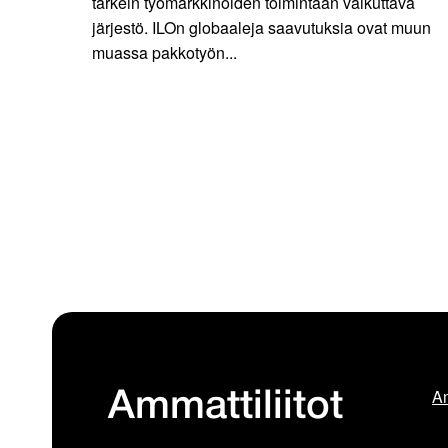
tärkein työmarkkinoiden toimintaan vaikuttava
järjestö. ILOn globaaleja saavutuksia ovat muun
muassa pakkotyön...
Am
Ammattiliitot