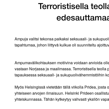
Terroristisella te
edesauttamaan 
Ampuja valitsi tekonsa paikaksi seksuaali- ja sukupuol
tapahtumaa, johon liittyvä kulkue oli suunniteltu ajoittuv
Ampumavälikohtauksen motiivina voidaan arvioida olle
vastaan Norjassa ja maailmassa. Terroristisella teolla
tapauksessa seksuaali- ja sukupuolivähemmistöihin koh
Myös Helsingissä vietetään tällä viikolla Pridea, jost
yhteiseen arvojen ilmaisuun. Helsinki Prideen osallistuv
yhteiskunnassa. Tähän kytkeytyy vahvasti yksilön vapau