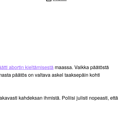
tti abortin kieltämisestä
maassa. Vaikka päätöstä
lmasta päätös on valtava askel taaksepäin kohti
akavasti kahdeksan ihmistä. Poliisi julisti nopeasti, että