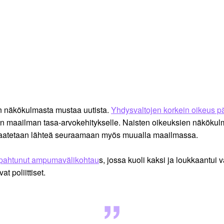
 näkökulmasta mustaa uutista.
Yhdysvaltojen korkein oikeus pää
tisen maailman tasa-arvokehitykselle. Naisten oikeuksien näköku
stä saatetaan lähteä seuraamaan myös muualla maailmassa.
apahtunut ampumavälikohtau
s, jossa kuoli kaksi ja loukkaantui v
vat poliittiset.