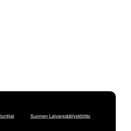
untijat
Suomen Laivanpäällystöliitto