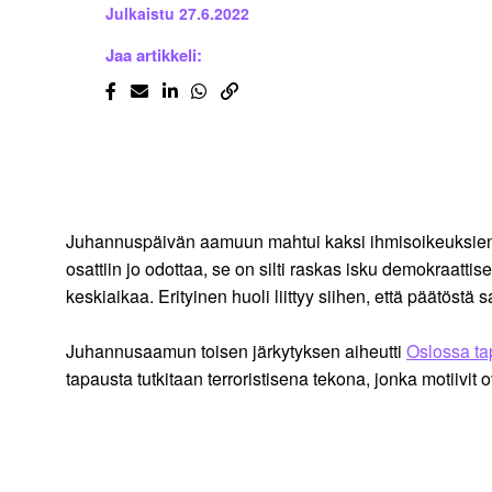
Julkaistu
27.6.2022
Jaa artikkeli:
Juhannuspäivän aamuun mahtui kaksi ihmisoikeuksien
osattiin jo odottaa, se on silti raskas isku demokraat
keskiaikaa. Erityinen huoli liittyy siihen, että päätö
Juhannusaamun toisen järkytyksen aiheutti
Oslossa t
tapausta tutkitaan terroristisena tekona, jonka motiivit o