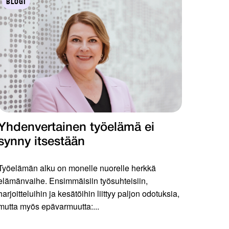
BLOGI
Yhdenvertainen työelämä ei
synny itsestään
Työelämän alku on monelle nuorelle herkkä
elämänvaihe. Ensimmäisiin työsuhteisiin,
harjoitteluihin ja kesätöihin liittyy paljon odotuksia,
mutta myös epävarmuutta:...