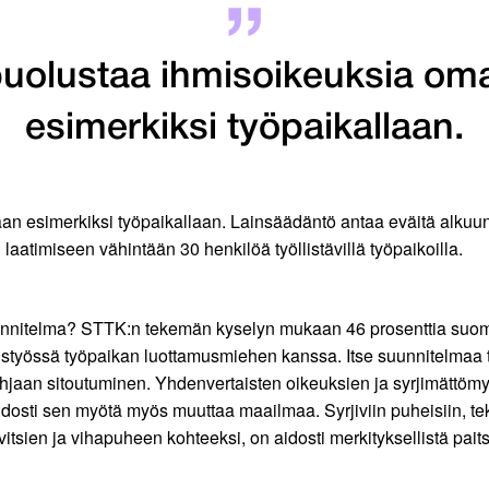
puolustaa ihmisoikeuksia om
esimerkiksi työpaikallaan.
n esimerkiksi työpaikallaan. Lainsäädäntö antaa eväitä alkuun 
aatimiseen vähintään 30 henkilöä työllistävillä työpaikoilla.
nnitelma? STTK:n tekemän kyselyn mukaan 46 prosenttia suomalais
hteistyössä työpaikan luottamusmiehen kanssa. Itse suunnitelmaa
hjaan sitoutuminen. Yhdenvertaisten oikeuksien ja syrjimättömy
idosti sen myötä myös muuttaa maailmaa. Syrjiviin puheisiin, te
itsien ja vihapuheen kohteeksi, on aidosti merkityksellistä paits