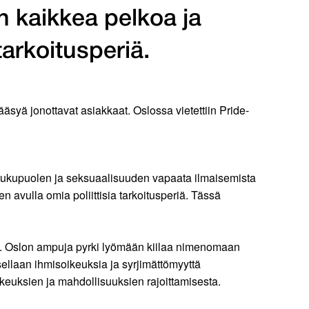
n kaikkea pelkoa ja
tarkoitusperiä.
syä jonottavat asiakkaat. Oslossa vietettiin Pride-
 sukupuolen ja seksuaalisuuden vapaata ilmaisemista
 avulla omia poliittisia tarkoitusperiä. Tässä
uma. Oslon ampuja pyrki lyömään kiilaa nimenomaan
isellaan ihmisoikeuksia ja syrjimättömyyttä
keuksien ja mahdollisuuksien rajoittamisesta.