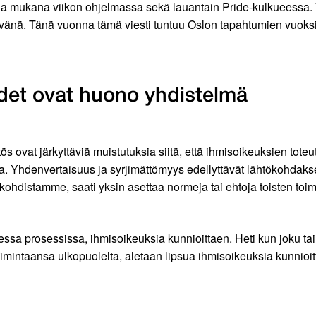
a mukana viikon ohjelmassa sekä lauantain Pride-kulkueessa. 
äivänä. Tänä vuonna tämä viesti tuntuu Oslon tapahtumien vuok
udet ovat huono yhdistelmä
ovat järkyttäviä muistutuksia siitä, että ihmisoikeuksien toteu
alla. Yhdenvertaisuus ja syrjimättömyys edellyttävät lähtökohdak
htökohdistamme, saati yksin asettaa normeja tai ehtoja toisten toi
sa prosessissa, ihmisoikeuksia kunnioittaen. Heti kun joku tai
imintaansa ulkopuolelta, aletaan lipsua ihmisoikeuksia kunnioi