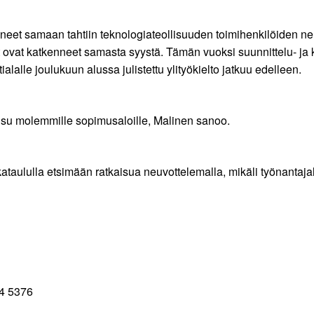
enneet samaan tahtiin teknologiateollisuuden toimihenkilöiden 
t ovat katkenneet samasta syystä. Tämän vuoksi suunnittelu- ja ko
alalle joulukuun alussa julistettu ylityökielto jatkuu edelleen.
isu molemmille sopimusaloille, Malinen sanoo.
taululla etsimään ratkaisua neuvottelemalla, mikäli työnantajali
64 5376