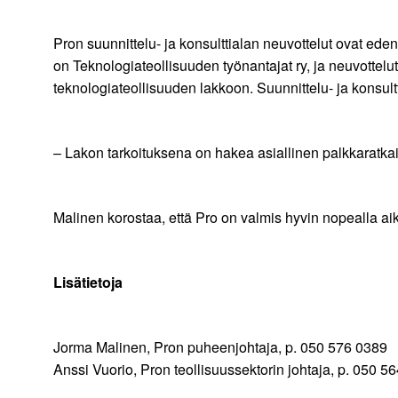
Pron suunnittelu- ja konsulttialan neuvottelut ovat ed
on Teknologiateollisuuden työnantajat ry, ja neuvottelu
teknologiateollisuuden lakkoon. Suunnittelu- ja konsultti
– Lakon tarkoituksena on hakea asiallinen palkkaratka
Malinen korostaa, että Pro on valmis hyvin nopealla aika
Lisätietoja
Jorma Malinen, Pron puheenjohtaja, p. 050 576 0389
Anssi Vuorio, Pron teollisuussektorin johtaja, p. 050 5