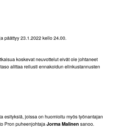
ja päättyy 23.1.2022 kello 24.00.
tkaisua koskevat neuvottelut eivät ole johtaneet
staso alittaa reilusti ennakoidun elinkustannusten
ita esityksiä, joissa on huomioitu myös työnantajan
iitto Pron puheenjohtaja
Jorma Malinen
sanoo.