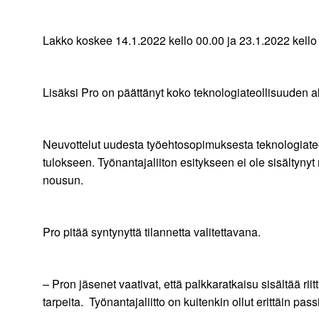
Lakko koskee 14.1.2022 kello 00.00 ja 23.1.2022 kello 2
Lisäksi Pro on päättänyt koko teknologiateollisuuden al
Neuvottelut uudesta työehtosopimuksesta teknologiateol
tulokseen. Työnantajaliiton esitykseen ei ole sisältynyt
nousun.
Pro pitää syntynyttä tilannetta valitettavana.
– Pron jäsenet vaativat, että palkkaratkaisu sisältää r
tarpeita. Työnantajaliitto on kuitenkin ollut erittäin p