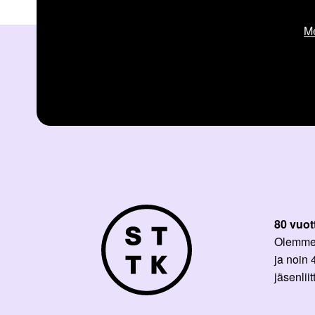
Me
80 vuot
Olemme p
ja noin
jäsenli