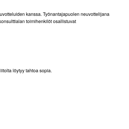
neuvotteluiden kanssa. Työnantajapuolen neuvottelijana
nsulttialan toimihenkilöt osallistuvat
itolta löytyy tahtoa sopia.