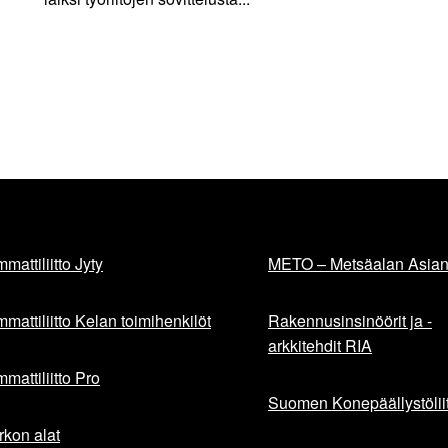
mattiliitto Jyty
METO – Metsäalan Asiant
mattiliitto Kelan toimihenkilöt
Rakennusinsinöörit ja -
arkkitehdit RIA
mattiliitto Pro
Suomen Konepäällystöliit
rkon alat