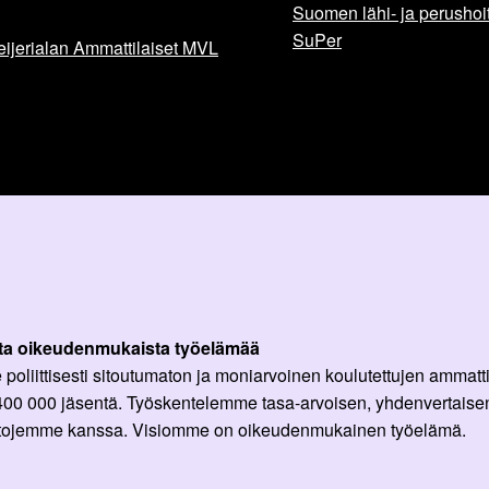
Suomen lähi- ja perushoita
SuPer
ijerialan Ammattilaiset MVL
ta oikeudenmukaista työelämää
oliittisesti sitoutumaton ja moniarvoinen koulutettujen ammattil
 400 000 jäsentä. Työskentelemme tasa-arvoisen, yhdenvertaisen
ittojemme kanssa. Visiomme on oikeudenmukainen työelämä.