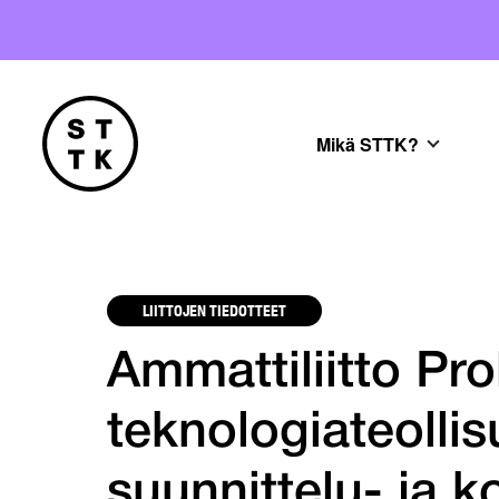
Mikä STTK?
LIITTOJEN TIEDOTTEET
Ammattiliitto Pro
teknologiateolli
suunnittelu- ja k