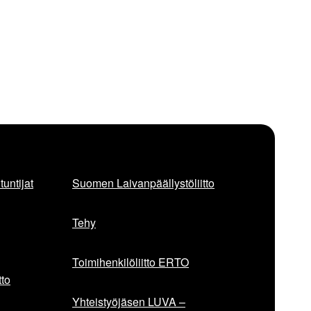
untijat
Suomen Laivanpäällystöliitto
Tehy
Toimihenkilöliitto ERTO
to
Yhteistyöjäsen LUVA –