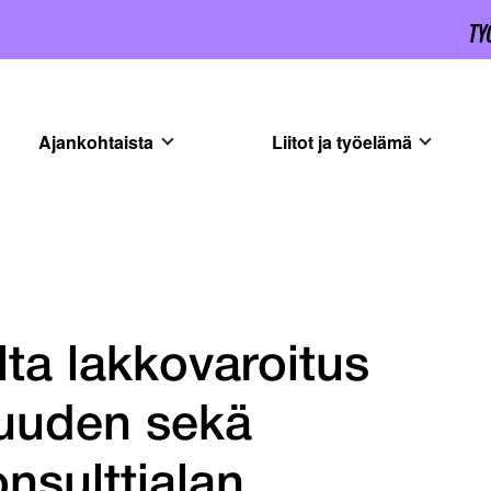
Ajankohtaista
Liitot ja työelämä
lta lakkovaroitus
suuden sekä
onsulttialan