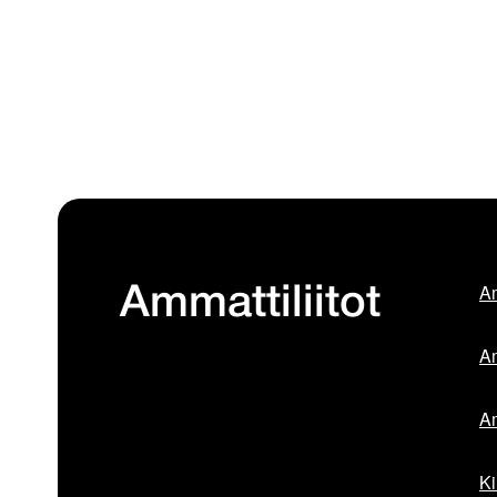
Am
Ammattiliitot
Am
Am
Ki