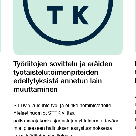
Työriitojen sovittelu ja eräiden
työtaistelutoimenpiteiden
edellytyksistä annetun lain
muuttaminen
STTK:n lausunto työ- ja elinkeinoministeriölle
Yleiset huomiot STTK viittaa
palkansaajakeskusjärjestöjen yhteiseen eriävään
mielipiteeseen hallituksen esitysluonnoksesta
laiksi työriitojen sovittelusta...