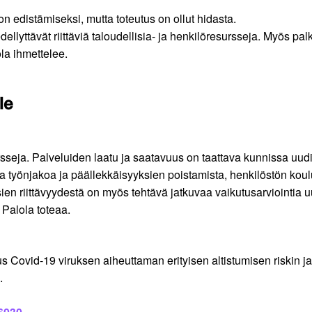
n edistämiseksi, mutta toteutus on ollut hidasta.
lyttävät riittäviä taloudellisia- ja henkilöresursseja. Myös pa
ola ihmettelee.
le
rsseja. Palveluiden laatu ja saatavuus on taattava kunnissa uud
a työnjakoa ja päällekkäisyyksien poistamista, henkilöstön koulu
sien riittävyydestä on myös tehtävä jatkuvaa vaikutusarviointia
 Palola toteaa.
 Covid-19 viruksen aiheuttaman erityisen altistumisen riskin ja 
a.