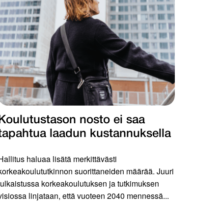
Koulutustason nosto ei saa
tapahtua laadun kustannuksella
Hallitus haluaa lisätä merkittävästi
korkeakoulututkinnon suorittaneiden määrää. Juuri
julkaistussa korkeakoulutuksen ja tutkimuksen
visiossa linjataan, että vuoteen 2040 mennessä...