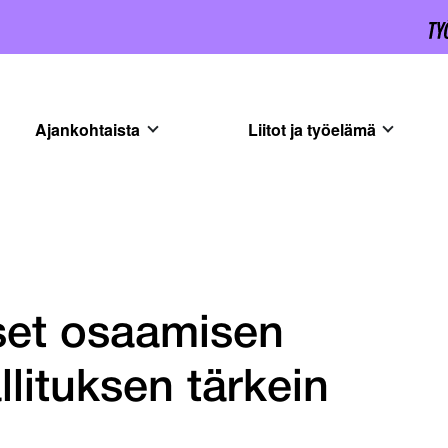
Ajankohtaista
Liitot ja työelämä
set osaamisen
lituksen tärkein