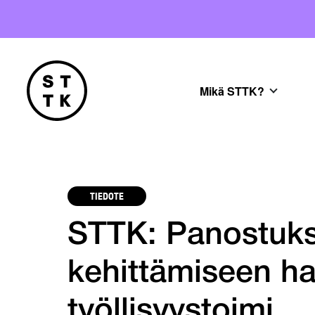
Mikä STTK?
TIEDOTE
STTK: Panostuk
kehittämiseen hal
työllisyystoimi