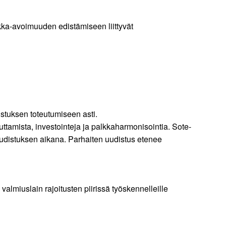
lkka-avoimuuden edistämiseen liittyvät
istuksen toteutumiseen asti.
ttamista, investointeja ja palkkaharmonisointia. Sote-
 uudistuksen aikana. Parhaiten uudistus etenee
valmiuslain rajoitusten piirissä työskennelleille