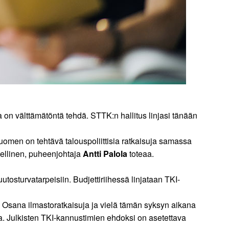
a on välttämätöntä tehdä. STTK:n hallitus linjasi tänään
uomen on tehtävä talouspoliittisia ratkaisuja samassa
eellinen, puheenjohtaja
Antti Palola
toteaa.
sturvatarpeisiin. Budjettiriihessä linjataan TKI-
. Osana ilmastoratkaisuja ja vielä tämän syksyn aikana
ta. Julkisten TKI-kannustimien ehdoksi on asetettava