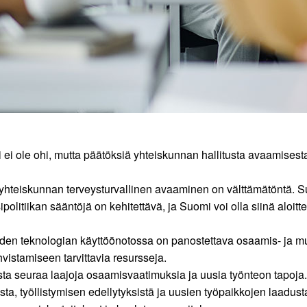
i ei ole ohi, mutta päätöksiä yhteiskunnan hallitusta avaamisest
 yhteiskunnan terveysturvallinen avaaminen on välttämätöntä. S
litiikan sääntöjä on kehitettävä, ja Suomi voi olla siinä aloitt
n teknologian käyttöönotossa on panostettava osaamis- ja muuto
istamiseen tarvittavia resursseja.
sta seuraa laajoja osaamisvaatimuksia ja uusia työnteon tapoja
sta, työllistymisen edellytyksistä ja uusien työpaikkojen laadus