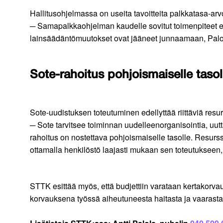
Hallitusohjelmassa on useita tavoitteita palkkatasa-arvo
─ Samapalkkaohjelman kaudelle sovitut toimenpiteet edel
lainsäädäntömuutokset ovat jääneet junnaamaan, Pal
Sote-rahoitus pohjoismaiselle tasol
Sote-uudistuksen toteutuminen edellyttää riittäviä resu
─ Sote tarvitsee toiminnan uudelleenorganisointia, uutt
rahoitus on nostettava pohjoismaiselle tasolle. Resurs
ottamalla henkilöstö laajasti mukaan sen toteutukseen,
STTK esittää myös, että budjettiin varataan kertakorvaus
korvauksena työssä aiheutuneesta haitasta ja vaarast