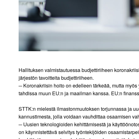
Hallituksen valmistautuessa budjettiriiheen koronakriis
järjestön tavoitteita budjettiriiheen.
─ Koronakriisin hoito on edelleen tärkeää, mutta myös
tahdissa muun EU:n ja maailman kanssa. EU:n finanssipo
STTK:n mielestä ilmastonmuutoksen torjunnassa ja uude
kannustimesta, jolla voidaan vauhdittaa osaamisen vahv
─ Uusien teknologioiden kehittämisestä ja käyttöönoto
on käynnistettävä selvitys työntekijöiden osaamistarpei