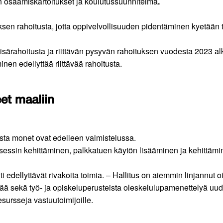
n osaamiskartoitukset ja koulutussuunnitelma
.
uksen rahoitusta, jotta oppivelvollisuuden pidentäminen kyetään
isärahoitusta ja riittävän pysyvän rahoituksen vuodesta 2023 a
en edellyttää riittävää rahoitusta.
eet maaliin
joista monet ovat edelleen valmistelussa.
sessin kehittäminen, palkkatuen käytön lisääminen ja kehittä
edellyttävät rivakoita toimia. – Hallitus on aiemmin linjannut oik
ä sekä työ- ja opiskeluperusteista oleskelulupamenettelyä uudis
esursseja vastuutoimijoille.