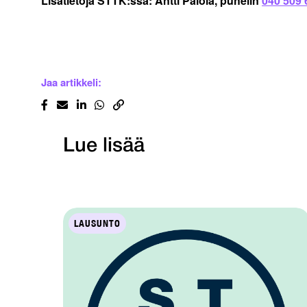
Lisätietoja STTK:ssa: Antti Palola, puhelin
040 509 
Jaa artikkeli:
Lue lisää
LAUSUNTO