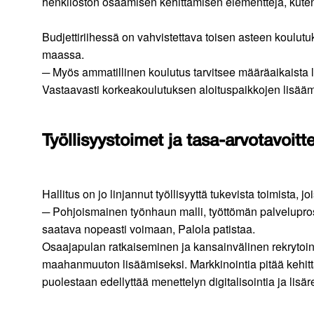
henkilöstön osaamisen kehittämisen elementtejä, kute
Budjettiriihessä on vahvistettava toisen asteen koulut
maassa.
─ Myös ammatillinen koulutus tarvitsee määräaikaista l
Vastaavasti korkeakoulutuksen aloituspaikkojen lisäämin
Työllisyystoimet ja tasa-arvotavoitt
Hallitus on jo linjannut työllisyyttä tukevista toimista, 
─ Pohjoismainen työnhaun malli, työttömän palvelupro
saatava nopeasti voimaan, Palola patistaa.
Osaajapulan ratkaiseminen ja kansainvälinen rekrytointi 
maahanmuuton lisäämiseksi. Markkinointia pitää kehittä
puolestaan edellyttää menettelyn digitalisointia ja lisär