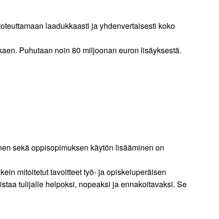
 toteuttamaan laadukkaasti ja yhdenvertaisesti koko
lkaen. Puhutaan noin 80 miljoonan euron lisäyksestä.
minen sekä oppisopimuksen käytön lisääminen on
ein mitoitetut tavoitteet työ- ja opiskeluperäisen
taa tulijalle helpoksi, nopeaksi ja ennakoitavaksi. Se